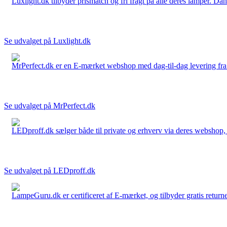
Luxlight.dk tilbyder prismatch og fri fragt på alle deres lamper. D
Se udvalget på Luxlight.dk
MrPerfect.dk er en E-mærket webshop med dag-til-dag levering fra der
Se udvalget på MrPerfect.dk
LEDproff.dk sælger både til private og erhverv via deres webshop, h
Se udvalget på LEDproff.dk
LampeGuru.dk er certificeret af E-mærket, og tilbyder gratis returne