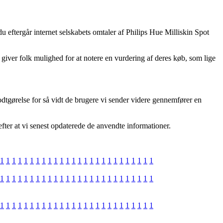
 du eftergår internet selskabets omtaler af Philips Hue Milliskin Spot
 giver folk mulighed for at notere en vurdering af deres køb, som lige
odtgørelse for så vidt de brugere vi sender videre gennemfører en
efter at vi senest opdaterede de anvendte informationer.
1
1
1
1
1
1
1
1
1
1
1
1
1
1
1
1
1
1
1
1
1
1
1
1
1
1
1
1
1
1
1
1
1
1
1
1
1
1
1
1
1
1
1
1
1
1
1
1
1
1
1
1
1
1
1
1
1
1
1
1
1
1
1
1
1
1
1
1
1
1
1
1
1
1
1
1
1
1