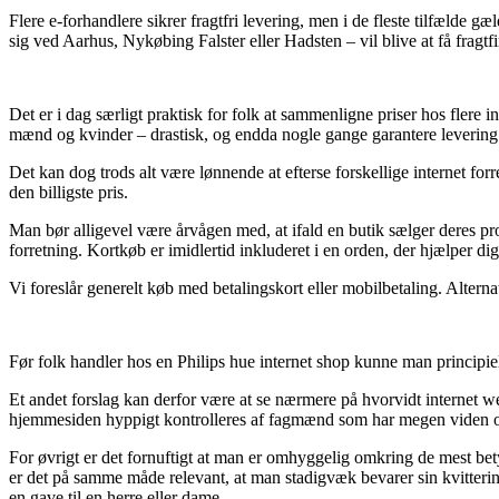
Flere e-forhandlere sikrer fragtfri levering, men i de fleste tilfælde 
sig ved Aarhus, Nykøbing Falster eller Hadsten – vil blive at få fragtfir
Det er i dag særligt praktisk for folk at sammenligne priser hos flere in
mænd og kvinder – drastisk, og endda nogle gange garantere leverin
Det kan dog trods alt være lønnende at efterse forskellige internet f
den billigste pris.
Man bør alligevel være årvågen med, at ifald en butik sælger deres produ
forretning. Kortkøb er imidlertid inkluderet i en orden, der hjælper 
Vi foreslår generelt køb med betalingskort eller mobilbetaling. Alternat
Før folk handler hos en Philips hue internet shop kunne man principie
Et andet forslag kan derfor være at se nærmere på hvorvidt internet w
hjemmesiden hyppigt kontrolleres af fagmænd som har megen viden om re
For øvrigt er det fornuftigt at man er omhyggelig omkring de mest betyd
er det på samme måde relevant, at man stadigvæk bevarer sin kvitteri
en gave til en herre eller dame.