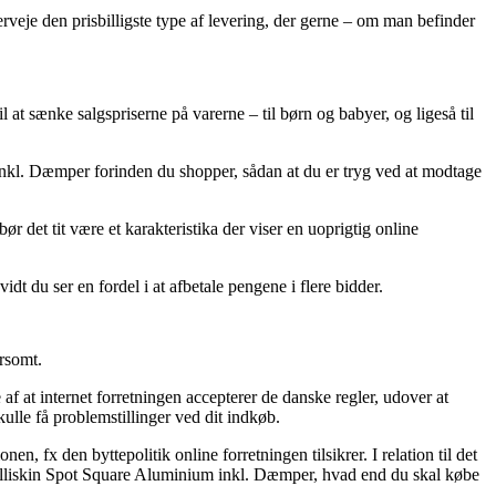
verveje den prisbilligste type af levering, der gerne – om man befinder
il at sænke salgspriserne på varerne – til børn og babyer, og ligeså til
 inkl. Dæmper forinden du shopper, sådan at du er tryg ved at modtage
ør det tit være et karakteristika der viser en uoprigtig online
dt du ser en fordel i at afbetale pengene i flere bidder.
orsomt.
 at internet forretningen accepterer de danske regler, udover at
lle få problemstillinger ved dit indkøb.
 fx den byttepolitik online forretningen tilsikrer. I relation til det
 Milliskin Spot Square Aluminium inkl. Dæmper, hvad end du skal købe