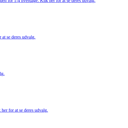
den for 1-4 hverdage. Klik her for at se deres udvalg.
 at se deres udvalg.
lg.
her for at se deres udvalg.