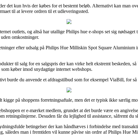
gælder det kun hvis der købes for et bestemt beløb. Alternativt kan man o
maet til at levere ordren til et udleveringssted.
ternet outlets, og altså har utallige Philips hue e-shops set sig nødsaget t
g uden omkostninger.
orretninger efter udsalg på Philips Hue Milliskin Spot Square Aluminium
kter til salg for en salgspris der kan virke helt ekstremt beskeden, så b
dig som køber imod snydagtige internet webshops.
ivt burde du anvende et afdragstilbud som for eksempel ViaBill, for så vi
lt kigge på shoppens forretningsaftale, men det er typisk ikke særlig m
ebshoppen er e-mærket medlem, grundet at det burde være en angivelse af
tningslinjerne. Desuden får du lejlighed til assistance, såfremt du sku
ningsfulde betingelser der kan håndhæves i forbindelse med transaktionen,
ng, således man i fremtiden vil kunne påvise sin ordre af Philips Hue