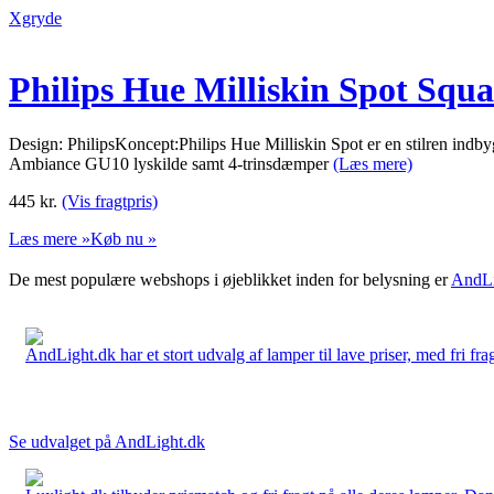
Xgryde
Philips Hue Milliskin Spot Sq
Design: PhilipsKoncept:Philips Hue Milliskin Spot er en stilren indby
Ambiance GU10 lyskilde samt 4-trinsdæmper
(Læs mere)
445
kr.
(Vis fragtpris)
Læs mere »
Køb nu »
De mest populære webshops i øjeblikket inden for belysning er
AndLi
AndLight.dk har et stort udvalg af lamper til lave priser, med fri frag
Se udvalget på AndLight.dk