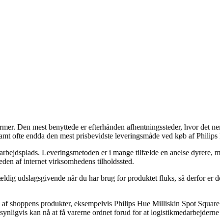
former. Den mest benyttede er efterhånden afhentningssteder, hvor det nem
, samt ofte endda den mest prisbevidste leveringsmåde ved køb af Phil
n arbejdsplads. Leveringsmetoden er i mange tilfælde en anelse dyrere, 
eden af internet virksomhedens tilholdssted.
g udslagsgivende når du har brug for produktet fluks, så derfor er det 
 af shoppens produkter, eksempelvis Philips Hue Milliskin Spot Square
synligvis kan nå at få varerne ordnet forud for at logistikmedarbejderne 