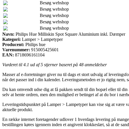
Besøg webshop
Besøg webshop
Besøg webshop
Besøg webshop
Besøg webshop
Navn:
Philips Hue Milliskin Spot Square Aluminium inkl. Dæmper
Kategori:
Lamper > Lampetyper
Producent:
Philips hue
Varenummer:
915005425601
EAN:
8718696161104
Vurderet til
4.1
ud af 5 stjerner baseret på
48
anmeldelser
Masser af e-forretninger giver nu til dags et stort udvalg af leverings
når det passer ind i din kalender. Leveringsmetoden er jo rigtig nem
Du kan omvendt udse dig at få pakken sendt til din bopæl eller til di
selv at hente ordren, men den mulighed er betinget af at du bor i nærh
Leveringstidspunktet på Lamper > Lampetyper kan vise sig at være vældi
aktuelle produkt.
En række internet foretagender udlover 1 hverdags levering på mange
bestillingen køres igennem inden et angivent klokkeslæt, så at de sand