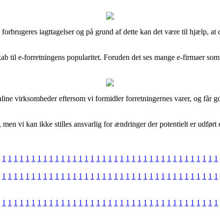
le forbrugeres iagttagelser og på grund af dette kan det være til hjælp, at
skab til e-forretningens popularitet. Foruden det ses mange e-firmaer som
nline virksomheder eftersom vi formidler forretningernes varer, og får g
men vi kan ikke stilles ansvarlig for ændringer der potentielt er udført 
1
1
1
1
1
1
1
1
1
1
1
1
1
1
1
1
1
1
1
1
1
1
1
1
1
1
1
1
1
1
1
1
1
1
1
1
1
1
1
1
1
1
1
1
1
1
1
1
1
1
1
1
1
1
1
1
1
1
1
1
1
1
1
1
1
1
1
1
1
1
1
1
1
1
1
1
1
1
1
1
1
1
1
1
1
1
1
1
1
1
1
1
1
1
1
1
1
1
1
1
1
1
1
1
1
1
1
1
1
1
1