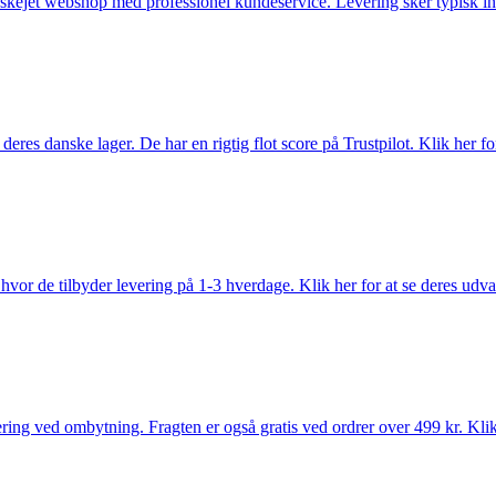
anskejet webshop med professionel kundeservice. Levering sker typisk in
es danske lager. De har en rigtig flot score på Trustpilot. Klik her for
vor de tilbyder levering på 1-3 hverdage. Klik her for at se deres udva
ring ved ombytning. Fragten er også gratis ved ordrer over 499 kr. Klik 