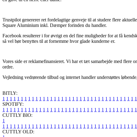
Trustpilot genererer ret fordelagtige genveje til at studere flere aktuel
Square Aluminium inkl. Dæmper forinden du handler.
Facebook resulterer i for øvrigt en del fine muligheder for at få kend
så vel bør benyttes til at fornemme hvor glade kunderne er.
Vores side er reklamefinansieret. Vi har et tæt samarbejde med flere o
ordre.
Vejledning vedrørende tilbud og internet handler understøttes løbende, 
BITLY:
1
1
1
1
1
1
1
1
1
1
1
1
1
1
1
1
1
1
1
1
1
1
1
1
1
1
1
1
1
1
1
1
1
1
1
1
1
SPOTIFY:
1
1
1
1
1
1
1
1
1
1
1
1
1
1
1
1
1
1
1
1
1
1
1
1
1
1
1
1
1
1
1
1
1
1
1
1
1
CUTTLY BIO:
1
1
1
1
1
1
1
1
1
1
1
1
1
1
1
1
1
1
1
1
1
1
1
1
1
1
1
1
1
1
1
1
1
1
1
1
1
1
CUTTLY OLD: