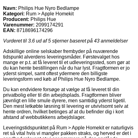
Navn:
Philips Hue Nyro Bedlampe
Kategori:
Rum > Apple Homekit
Producent:
Philips Hue
Varenummer:
2099174291
EAN:
8718696174296
Vurderet til
3.6
ud af 5 stjerner baseret på
43
anmeldelser
Adskillige online selskaber frembyder på nuværende
tidspunkt alverdens leveringsmåder. Førstevalget hos
mange er p.t. at få leveret til et udleveringssted, som gør at
du kan hente bestillingen når du har lyst. Fragtformen er jo
yderst simpel, samt oftest ydermere den billigste
leveringsform ved køb af Philips Hue Nyro Bedlampe.
Du kan endvidere forsøge at vælge at få leveret til din
privatbolig eller til din arbejdsplads. Fragtformen bliver
jævnligt en lille smule dyrere, men samtidig yderst ligetil.
Den mest letkøbte løsning til levering er utvivlsomt selv at
hente ordren, hvilket betinges af at du befinder dig i kort
afstand af webbutikkens arbejdslager.
Leveringstidspunktet på Rum > Apple Homekit er naturligvis
ret så vital hvis vi mangler pakken straks, og herved er det i