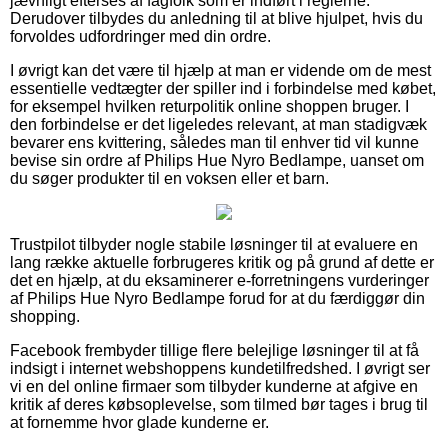
jævnligt efterses af fagfolk som er indført i reglerne.
Derudover tilbydes du anledning til at blive hjulpet, hvis du
forvoldes udfordringer med din ordre.
I øvrigt kan det være til hjælp at man er vidende om de mest
essentielle vedtægter der spiller ind i forbindelse med købet,
for eksempel hvilken returpolitik online shoppen bruger. I
den forbindelse er det ligeledes relevant, at man stadigvæk
bevarer ens kvittering, således man til enhver tid vil kunne
bevise sin ordre af Philips Hue Nyro Bedlampe, uanset om
du søger produkter til en voksen eller et barn.
Trustpilot tilbyder nogle stabile løsninger til at evaluere en
lang række aktuelle forbrugeres kritik og på grund af dette er
det en hjælp, at du eksaminerer e-forretningens vurderinger
af Philips Hue Nyro Bedlampe forud for at du færdiggør din
shopping.
Facebook frembyder tillige flere belejlige løsninger til at få
indsigt i internet webshoppens kundetilfredshed. I øvrigt ser
vi en del online firmaer som tilbyder kunderne at afgive en
kritik af deres købsoplevelse, som tilmed bør tages i brug til
at fornemme hvor glade kunderne er.