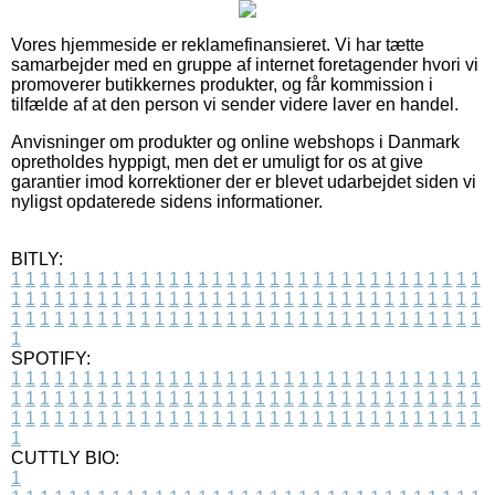
Vores hjemmeside er reklamefinansieret. Vi har tætte
samarbejder med en gruppe af internet foretagender hvori vi
promoverer butikkernes produkter, og får kommission i
tilfælde af at den person vi sender videre laver en handel.
Anvisninger om produkter og online webshops i Danmark
opretholdes hyppigt, men det er umuligt for os at give
garantier imod korrektioner der er blevet udarbejdet siden vi
nyligst opdaterede sidens informationer.
BITLY:
1
1
1
1
1
1
1
1
1
1
1
1
1
1
1
1
1
1
1
1
1
1
1
1
1
1
1
1
1
1
1
1
1
1
1
1
1
1
1
1
1
1
1
1
1
1
1
1
1
1
1
1
1
1
1
1
1
1
1
1
1
1
1
1
1
1
1
1
1
1
1
1
1
1
1
1
1
1
1
1
1
1
1
1
1
1
1
1
1
1
1
1
1
1
1
1
1
1
1
1
SPOTIFY:
1
1
1
1
1
1
1
1
1
1
1
1
1
1
1
1
1
1
1
1
1
1
1
1
1
1
1
1
1
1
1
1
1
1
1
1
1
1
1
1
1
1
1
1
1
1
1
1
1
1
1
1
1
1
1
1
1
1
1
1
1
1
1
1
1
1
1
1
1
1
1
1
1
1
1
1
1
1
1
1
1
1
1
1
1
1
1
1
1
1
1
1
1
1
1
1
1
1
1
1
CUTTLY BIO:
1