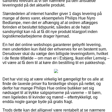
sandhed relevant at vi ser nærmere på den anslåede
leveringstid på det aktuelle produkt.
Størstedelen af internet handler giver 1 dags levering på
mange af deres varer, eksempelvis Philips Hue Nyro
Bedlampe, men det er afhængig af at ordren aflægges
forinden et besluttet tidspunkt, således at de højst
sandsynligt kan nå at få dit nye produkt klargjort inden
logistikmedarbejderne drager hjemad.
En hel del online webshops garanterer gebyrfri levering,
men undertiden kun ifald der erhverves for en bestemt sum.
Derudover skal du vælge den billigste leveringsform, hvilket
i de fleste tilfælde – om man er i Esbjerg, Ikast eller Lemvig –
vil være at få dem til at køre din bestilling til en pakkeshop.
Det har vist sig at være virkelig let gængeligt for os alle at
finde de laveste priser fra forskellige shops på nettet, og
derfor har mange Philips Hue online butikker set sig
nødsaget til at trykke salgspriserne på varerne – til børn,
men ligeledes til kvinder og mænd – eftertrykkeligt, og
endda nogle gange byde på gratis fragt.
Trods dette kan det alligevel være rentabelt at se nærmere