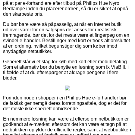
på et par e-forhandlere efter tilbud på Philips Hue Nyro
Bedlampe inden du placerer ordren, så du er sikret at opnå
den skarpeste pris.
Du bør bare være så påpasselig, at når en internet butik
udlover varer for en salgspris der anses for urealistisk
fremragende, bør det for det meste være et fingerpeg om en
svindel e-handler. Bestillinger med kort er trods alt omsluttet
af en ordning, hvilket begunstiger dig som køber imod
snydagtige netbutikker.
Generelt slår vi et slag for køb med kort eller mobilbetaling.
Som et alternativ bør du benytte en løsning som fx ViaBill, i
tilfælde af at du efterspørger at afdrage pengene i flere
bidder.
Forinden nogen shopper i en Philips Hue e-forhandler bør
de faktisk gennemgå deres forretningsaftale, dog er det for
det meste ikke specielt ophidsende.
En nemmere løsning kan være at efterse om netbutikken er
godkendt af e-mærket, eftersom det kan være et tegn på at
netbutikken opfylder de officielle regler, samt at webbutikken