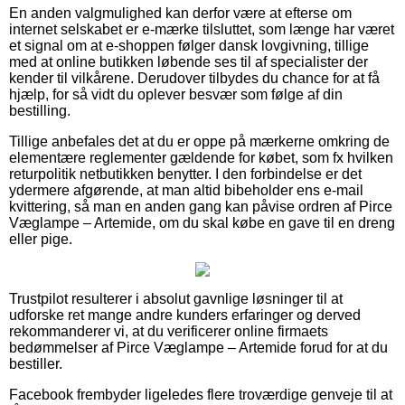
En anden valgmulighed kan derfor være at efterse om
internet selskabet er e-mærke tilsluttet, som længe har været
et signal om at e-shoppen følger dansk lovgivning, tillige
med at online butikken løbende ses til af specialister der
kender til vilkårene. Derudover tilbydes du chance for at få
hjælp, for så vidt du oplever besvær som følge af din
bestilling.
Tillige anbefales det at du er oppe på mærkerne omkring de
elementære reglementer gældende for købet, som fx hvilken
returpolitik netbutikken benytter. I den forbindelse er det
ydermere afgørende, at man altid bibeholder ens e-mail
kvittering, så man en anden gang kan påvise ordren af Pirce
Væglampe – Artemide, om du skal købe en gave til en dreng
eller pige.
Trustpilot resulterer i absolut gavnlige løsninger til at
udforske ret mange andre kunders erfaringer og derved
rekommanderer vi, at du verificerer online firmaets
bedømmelser af Pirce Væglampe – Artemide forud for at du
bestiller.
Facebook frembyder ligeledes flere troværdige genveje til at