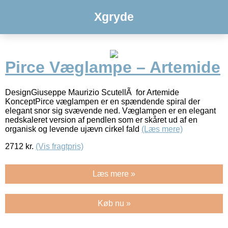
Xgryde
Pirce Væglampe – Artemide
DesignGiuseppe Maurizio ScutellÃ for Artemide
KonceptPirce væglampen er en spændende spiral der
elegant snor sig svævende ned. Væglampen er en elegant
nedskaleret version af pendlen som er skåret ud af en
organisk og levende ujævn cirkel fald
(Læs mere)
2712
kr.
(Vis fragtpris)
Læs mere »
Køb nu »