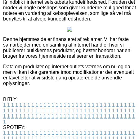
få indblik i internet selskabets kundetilfredshed. Foruden det
møder vi nogle netshops som giver kunderne mulighed for at
notere en vurdering af købsoplevelsen, som lige så vel må
benyttes til at afveje kundetilfredsheden.
Denne hjemmeside er finansieret af reklamer. Vi har faste
samarbejder med en samling af internet handler hvor vi
publicerer butikkernes produkter, og høster honorar når en
bruger fra vores hjemmeside realiserer en transaktion.
Data om produkter og internet outlets værnes om nu og da,
men vi kan ikke garantere imod modifikationer der eventuelt
er lavet efter at vi sidste gang opdaterede de anvendte
oplysninger.
BITLY:
1
1
1
1
1
1
1
1
1
1
1
1
1
1
1
1
1
1
1
1
1
1
1
1
1
1
1
1
1
1
1
1
1
1
1
1
1
1
1
1
1
1
1
1
1
1
1
1
1
1
1
1
1
1
1
1
1
1
1
1
1
1
1
1
1
1
1
1
1
1
1
1
1
1
1
1
1
1
1
1
1
1
1
1
1
1
1
1
1
1
1
1
1
1
1
1
1
1
1
1
SPOTIFY:
1
1
1
1
1
1
1
1
1
1
1
1
1
1
1
1
1
1
1
1
1
1
1
1
1
1
1
1
1
1
1
1
1
1
1
1
1
1
1
1
1
1
1
1
1
1
1
1
1
1
1
1
1
1
1
1
1
1
1
1
1
1
1
1
1
1