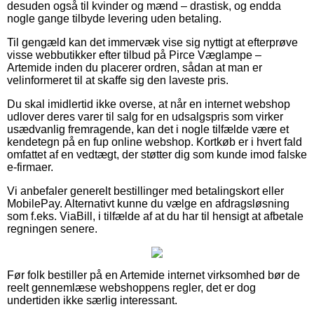
desuden også til kvinder og mænd – drastisk, og endda
nogle gange tilbyde levering uden betaling.
Til gengæld kan det immervæk vise sig nyttigt at efterprøve
visse webbutikker efter tilbud på Pirce Væglampe –
Artemide inden du placerer ordren, sådan at man er
velinformeret til at skaffe sig den laveste pris.
Du skal imidlertid ikke overse, at når en internet webshop
udlover deres varer til salg for en udsalgspris som virker
usædvanlig fremragende, kan det i nogle tilfælde være et
kendetegn på en fup online webshop. Kortkøb er i hvert fald
omfattet af en vedtægt, der støtter dig som kunde imod falske
e-firmaer.
Vi anbefaler generelt bestillinger med betalingskort eller
MobilePay. Alternativt kunne du vælge en afdragsløsning
som f.eks. ViaBill, i tilfælde af at du har til hensigt at afbetale
regningen senere.
Før folk bestiller på en Artemide internet virksomhed bør de
reelt gennemlæse webshoppens regler, det er dog
undertiden ikke særlig interessant.