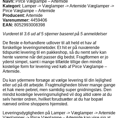
Navn:
Pirce Væglampe – Artemide
Kategori:
Lamper -> Væglamper -> Artemide Væglamper ->
Pirce Væglampe – Artemide
Producent:
Artemide
Varenummer:
4459406
EAN:
8052993008398
Vurderet til
3.6
ud af 5 stjerner baseret på
5
anmeldelser
De fleste e-forhandlere udlover til alt held et hav af
forskellige leveringsmetoder. Et hit er på nuværende
tidspunkt levering til en pakkeshop, så du nemt selv kan
hente varerne når det passer dig bedst. Fragtformen er jo
yderst simpel, samt i mange tilfælde tillige den mindst
kostelige form for levering ved køb af Pirce Væglampe –
Artemide.
Du kan ydermere forsøge at vælge levering til din lejlighed
eller ud på dit arbejde. Fragtmuligheden bliver mange gange
et hak mere pebret, men samtidig super gnidningsløs. Den
mindst kostelige leveringsmulighed vil dog altid være at du
selv henter ordren, hvilket forudsætter at du har bopæl
nærved online shoppens hjemsted.
Leveringsdygtigheden på Lamper -> Væglamper -> Artemide
Væglamper -> Pirce Væglampe – Artemide kan vise sig at