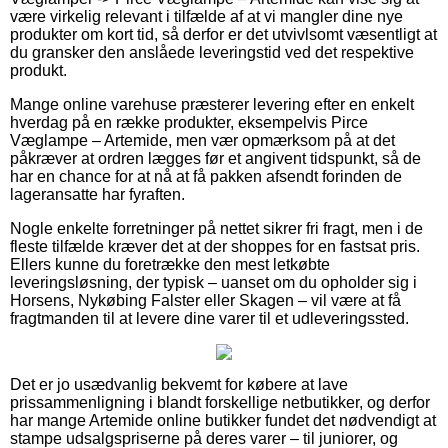
være virkelig relevant i tilfælde af at vi mangler dine nye
produkter om kort tid, så derfor er det utvivlsomt væsentligt at
du gransker den anslåede leveringstid ved det respektive
produkt.
Mange online varehuse præsterer levering efter en enkelt
hverdag på en række produkter, eksempelvis Pirce
Væglampe – Artemide, men vær opmærksom på at det
påkræver at ordren lægges før et angivent tidspunkt, så de
har en chance for at nå at få pakken afsendt forinden de
lageransatte har fyraften.
Nogle enkelte forretninger på nettet sikrer fri fragt, men i de
fleste tilfælde kræver det at der shoppes for en fastsat pris.
Ellers kunne du foretrække den mest letkøbte
leveringsløsning, der typisk – uanset om du opholder sig i
Horsens, Nykøbing Falster eller Skagen – vil være at få
fragtmanden til at levere dine varer til et udleveringssted.
Det er jo usædvanlig bekvemt for købere at lave
prissammenligning i blandt forskellige netbutikker, og derfor
har mange Artemide online butikker fundet det nødvendigt at
stampe udsalgspriserne på deres varer – til juniorer, og