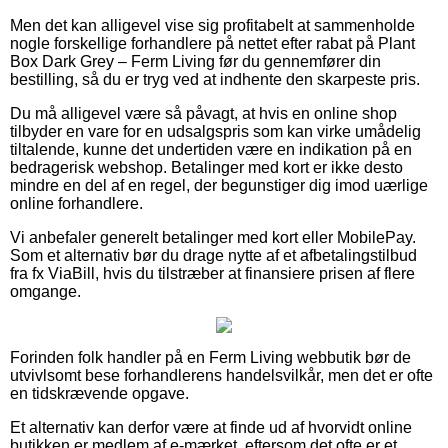
Men det kan alligevel vise sig profitabelt at sammenholde
nogle forskellige forhandlere på nettet efter rabat på Plant
Box Dark Grey – Ferm Living før du gennemfører din
bestilling, så du er tryg ved at indhente den skarpeste pris.
Du må alligevel være så påvagt, at hvis en online shop
tilbyder en vare for en udsalgspris som kan virke umådelig
tiltalende, kunne det undertiden være en indikation på en
bedragerisk webshop. Betalinger med kort er ikke desto
mindre en del af en regel, der begunstiger dig imod uærlige
online forhandlere.
Vi anbefaler generelt betalinger med kort eller MobilePay.
Som et alternativ bør du drage nytte af et afbetalingstilbud
fra fx ViaBill, hvis du tilstræber at finansiere prisen af flere
omgange.
Forinden folk handler på en Ferm Living webbutik bør de
utvivlsomt bese forhandlerens handelsvilkår, men det er ofte
en tidskrævende opgave.
Et alternativ kan derfor være at finde ud af hvorvidt online
butikken er medlem af e-mærket, eftersom det ofte er et