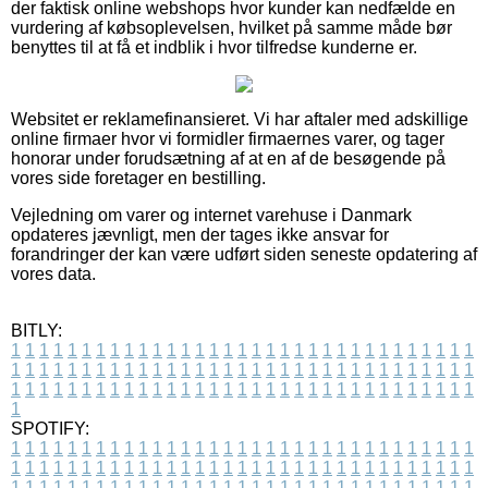
der faktisk online webshops hvor kunder kan nedfælde en
vurdering af købsoplevelsen, hvilket på samme måde bør
benyttes til at få et indblik i hvor tilfredse kunderne er.
Websitet er reklamefinansieret. Vi har aftaler med adskillige
online firmaer hvor vi formidler firmaernes varer, og tager
honorar under forudsætning af at en af de besøgende på
vores side foretager en bestilling.
Vejledning om varer og internet varehuse i Danmark
opdateres jævnligt, men der tages ikke ansvar for
forandringer der kan være udført siden seneste opdatering af
vores data.
BITLY:
1
1
1
1
1
1
1
1
1
1
1
1
1
1
1
1
1
1
1
1
1
1
1
1
1
1
1
1
1
1
1
1
1
1
1
1
1
1
1
1
1
1
1
1
1
1
1
1
1
1
1
1
1
1
1
1
1
1
1
1
1
1
1
1
1
1
1
1
1
1
1
1
1
1
1
1
1
1
1
1
1
1
1
1
1
1
1
1
1
1
1
1
1
1
1
1
1
1
1
1
SPOTIFY:
1
1
1
1
1
1
1
1
1
1
1
1
1
1
1
1
1
1
1
1
1
1
1
1
1
1
1
1
1
1
1
1
1
1
1
1
1
1
1
1
1
1
1
1
1
1
1
1
1
1
1
1
1
1
1
1
1
1
1
1
1
1
1
1
1
1
1
1
1
1
1
1
1
1
1
1
1
1
1
1
1
1
1
1
1
1
1
1
1
1
1
1
1
1
1
1
1
1
1