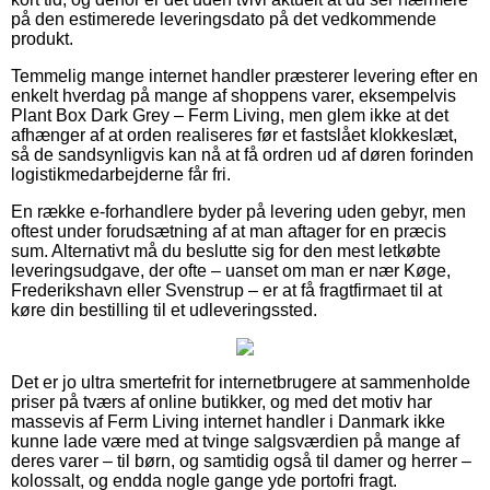
på den estimerede leveringsdato på det vedkommende
produkt.
Temmelig mange internet handler præsterer levering efter en
enkelt hverdag på mange af shoppens varer, eksempelvis
Plant Box Dark Grey – Ferm Living, men glem ikke at det
afhænger af at orden realiseres før et fastslået klokkeslæt,
så de sandsynligvis kan nå at få ordren ud af døren forinden
logistikmedarbejderne får fri.
En række e-forhandlere byder på levering uden gebyr, men
oftest under forudsætning af at man aftager for en præcis
sum. Alternativt må du beslutte sig for den mest letkøbte
leveringsudgave, der ofte – uanset om man er nær Køge,
Frederikshavn eller Svenstrup – er at få fragtfirmaet til at
køre din bestilling til et udleveringssted.
Det er jo ultra smertefrit for internetbrugere at sammenholde
priser på tværs af online butikker, og med det motiv har
massevis af Ferm Living internet handler i Danmark ikke
kunne lade være med at tvinge salgsværdien på mange af
deres varer – til børn, og samtidig også til damer og herrer –
kolossalt, og endda nogle gange yde portofri fragt.