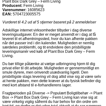
Plant Box Dark Grey – Ferm Living
Producent:
Ferm Living
Varenummer:
16085623
EAN:
5704723005575
Vurderet til
4.2
ud af 5 stjerner baseret på
2
anmeldelser
Adskillige internet virksomheder tilbyder i dag diverse
leveringsudgaver. En der er meget anvendt er i dag at få
leveret til et afhentningssted, hvor du kan afhente pakken
når det passer ind i din kalender. Muligheden er nemlig
særdeles problemfri, og tit endvidere den prisbilligste
leveringsmanér ved køb af Plant Box Dark Grey – Ferm
Living.
Du bør tillige påtænke at vælge udbringning hjem til dig
privat eller til dit arbejde. Muligheden er gennemsnitligt en
smule dyrere, men omvendt usædvanlig ligetil. Den
prisbilligste slags levering vil dog altid vise sig at være selv
at hente pakken, men dette kræver at du fysisk befinder dig
med kort afstand til e-forhandlerens lager.
Fragtperioden på Diverse -> Populært Boligtilbehør -> Plant
Box -> Plant Box Dark Grey – Ferm Living kan vise sig at
være virkelig vigtig såfremt du har behov for din ordre om
kort tid, og derfor er det uden tvivl aktuelt at du ser nærmere