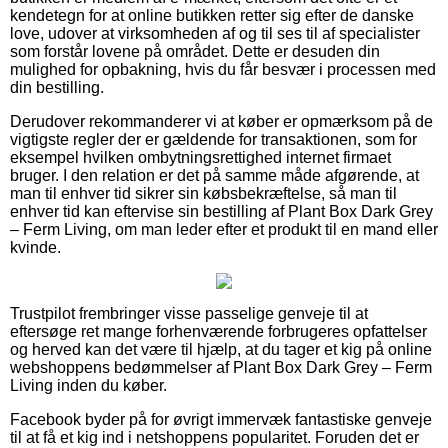
kendetegn for at online butikken retter sig efter de danske
love, udover at virksomheden af og til ses til af specialister
som forstår lovene på området. Dette er desuden din
mulighed for opbakning, hvis du får besvær i processen med
din bestilling.
Derudover rekommanderer vi at køber er opmærksom på de
vigtigste regler der er gældende for transaktionen, som for
eksempel hvilken ombytningsrettighed internet firmaet
bruger. I den relation er det på samme måde afgørende, at
man til enhver tid sikrer sin købsbekræftelse, så man til
enhver tid kan eftervise sin bestilling af Plant Box Dark Grey
– Ferm Living, om man leder efter et produkt til en mand eller
kvinde.
Trustpilot frembringer visse passelige genveje til at
eftersøge ret mange forhenværende forbrugeres opfattelser
og herved kan det være til hjælp, at du tager et kig på online
webshoppens bedømmelser af Plant Box Dark Grey – Ferm
Living inden du køber.
Facebook byder på for øvrigt immervæk fantastiske genveje
til at få et kig ind i netshoppens popularitet. Foruden det er