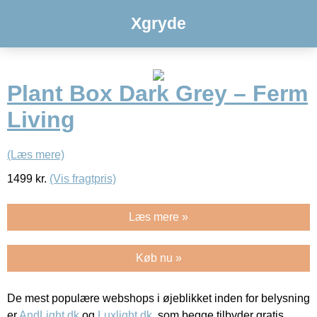
Xgryde
Plant Box Dark Grey – Ferm
Living
(Læs mere)
1499
kr.
(Vis fragtpris)
Læs mere »
Køb nu »
De mest populære webshops i øjeblikket inden for belysning
er
AndLight.dk
og
Luxlight.dk
, som begge tilbyder gratis