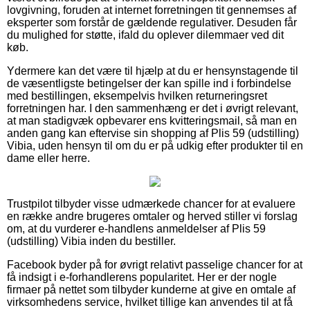
lovgivning, foruden at internet forretningen tit gennemses af
eksperter som forstår de gældende regulativer. Desuden får
du mulighed for støtte, ifald du oplever dilemmaer ved dit
køb.
Ydermere kan det være til hjælp at du er hensynstagende til
de væsentligste betingelser der kan spille ind i forbindelse
med bestillingen, eksempelvis hvilken returneringsret
forretningen har. I den sammenhæng er det i øvrigt relevant,
at man stadigvæk opbevarer ens kvitteringsmail, så man en
anden gang kan eftervise sin shopping af Plis 59 (udstilling)
Vibia, uden hensyn til om du er på udkig efter produkter til en
dame eller herre.
Trustpilot tilbyder visse udmærkede chancer for at evaluere
en række andre brugeres omtaler og herved stiller vi forslag
om, at du vurderer e-handlens anmeldelser af Plis 59
(udstilling) Vibia inden du bestiller.
Facebook byder på for øvrigt relativt passelige chancer for at
få indsigt i e-forhandlerens popularitet. Her er der nogle
firmaer på nettet som tilbyder kunderne at give en omtale af
virksomhedens service, hvilket tillige kan anvendes til at få