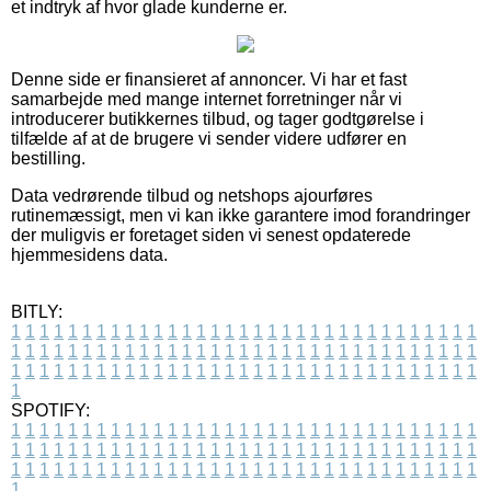
et indtryk af hvor glade kunderne er.
Denne side er finansieret af annoncer. Vi har et fast
samarbejde med mange internet forretninger når vi
introducerer butikkernes tilbud, og tager godtgørelse i
tilfælde af at de brugere vi sender videre udfører en
bestilling.
Data vedrørende tilbud og netshops ajourføres
rutinemæssigt, men vi kan ikke garantere imod forandringer
der muligvis er foretaget siden vi senest opdaterede
hjemmesidens data.
BITLY:
1
1
1
1
1
1
1
1
1
1
1
1
1
1
1
1
1
1
1
1
1
1
1
1
1
1
1
1
1
1
1
1
1
1
1
1
1
1
1
1
1
1
1
1
1
1
1
1
1
1
1
1
1
1
1
1
1
1
1
1
1
1
1
1
1
1
1
1
1
1
1
1
1
1
1
1
1
1
1
1
1
1
1
1
1
1
1
1
1
1
1
1
1
1
1
1
1
1
1
1
SPOTIFY:
1
1
1
1
1
1
1
1
1
1
1
1
1
1
1
1
1
1
1
1
1
1
1
1
1
1
1
1
1
1
1
1
1
1
1
1
1
1
1
1
1
1
1
1
1
1
1
1
1
1
1
1
1
1
1
1
1
1
1
1
1
1
1
1
1
1
1
1
1
1
1
1
1
1
1
1
1
1
1
1
1
1
1
1
1
1
1
1
1
1
1
1
1
1
1
1
1
1
1
1