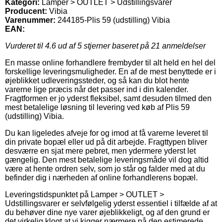
Kategori:
Lamper > OUTLET > Udstillingsvarer
Producent:
Vibia
Varenummer:
244185-Plis 59 (udstilling) Vibia
EAN:
Vurderet til
4.6
ud af 5 stjerner baseret på
21
anmeldelser
En masse online forhandlere frembyder til alt held en hel del
forskellige leveringsmuligheder. En af de mest benyttede er i
øjeblikket udleveringssteder, og så kan du blot hente
varerne lige præcis når det passer ind i din kalender.
Fragtformen er jo yderst fleksibel, samt desuden tilmed den
mest betalelige løsning til levering ved køb af Plis 59
(udstilling) Vibia.
Du kan ligeledes afveje for og imod at få varerne leveret til
din private bopæl eller ud på dit arbejde. Fragttypen bliver
desværre en sjat mere pebret, men ydermere yderst let
gængelig. Den mest betalelige leveringsmåde vil dog altid
være at hente ordren selv, som jo står og falder med at du
befinder dig i nærheden af online forhandlerens bopæl.
Leveringstidspunktet på Lamper > OUTLET >
Udstillingsvarer er selvfølgelig yderst essentiel i tilfælde af at
du behøver dine nye varer øjeblikkeligt, og af den grund er
det virkelig klogt at vi kigger nærmere på den estimerede