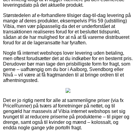
leveringsdato på det aktuelle produkt.
Størstedelen af e-forhandlere tilsiger dag-til-dag levering på
mange af deres produkter, eksempelvis Plis 59 (udstilling)
Vibia, men vær påpasselig da det er underforstået at
transaktionen realiseres forud for et besluttet tidspunkt,
sådan at de har mulighed for at nå at få varerne distribueret
forud for at de lageransatte har fyraften.
Nogle få internet webshops lover levering uden betaling,
men oftest forudsætter det at du indkøber for en bestemt pris.
Derudover bør man tage den prisbilligste form for fragt, som
gerne – uafhængig om du bor i Aalborg, Svendborg eller
Nivå – vil være at få fragtmanden til at bringe ordren til et
afhentningssted.
Det er jo rigtig nemt for alle at sammenligne priser (via fx
PriceRunner) på tværs af forretninger på nettet, og til
gengæld har massevis af Vibia internet webshops set sig
tvunget til at reducere priserne på produkterne – til piger og
drenge, samt også til kvinder og mænd – kolossalt, og
endda nogle gange yde portofri fragt.