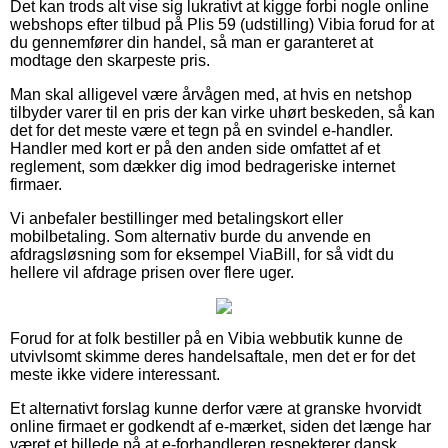
Det kan trods alt vise sig lukrativt at kigge forbi nogle online
webshops efter tilbud på Plis 59 (udstilling) Vibia forud for at
du gennemfører din handel, så man er garanteret at
modtage den skarpeste pris.
Man skal alligevel være årvågen med, at hvis en netshop
tilbyder varer til en pris der kan virke uhørt beskeden, så kan
det for det meste være et tegn på en svindel e-handler.
Handler med kort er på den anden side omfattet af et
reglement, som dækker dig imod bedrageriske internet
firmaer.
Vi anbefaler bestillinger med betalingskort eller
mobilbetaling. Som alternativ burde du anvende en
afdragsløsning som for eksempel ViaBill, for så vidt du
hellere vil afdrage prisen over flere uger.
Forud for at folk bestiller på en Vibia webbutik kunne de
utvivlsomt skimme deres handelsaftale, men det er for det
meste ikke videre interessant.
Et alternativt forslag kunne derfor være at granske hvorvidt
online firmaet er godkendt af e-mærket, siden det længe har
været et billede på at e-forhandleren respekterer dansk