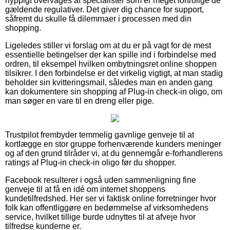
hyppigt overvåges af specialister som er meget fortrolige de
gældende regulativer. Det giver dig chance for support,
såfremt du skulle få dilemmaer i processen med din
shopping.
Ligeledes stiller vi forslag om at du er på vagt for de mest
essentielle betingelser der kan spille ind i forbindelse med
ordren, til eksempel hvilken ombytningsret online shoppen
tilsikrer. I den forbindelse er det virkelig vigtigt, at man stadig
beholder sin kvitteringsmail, således man en anden gang
kan dokumentere sin shopping af Plug-in check-in oligo, om
man søger en vare til en dreng eller pige.
Trustpilot frembyder temmelig gavnlige genveje til at
kortlægge en stor gruppe forhenværende kunders meninger
og af den grund tilråder vi, at du gennemgår e-forhandlerens
ratings af Plug-in check-in oligo før du shopper.
Facebook resulterer i også uden sammenligning fine
genveje til at få en idé om internet shoppens
kundetilfredshed. Her ser vi faktisk online forretninger hvor
folk kan offentliggøre en bedømmelse af virksomhedens
service, hvilket tillige burde udnyttes til at afveje hvor
tilfredse kunderne er.