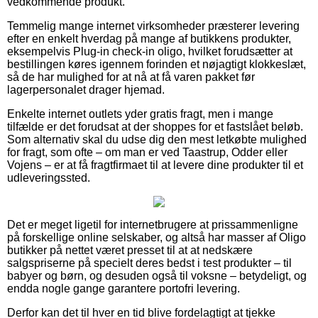
vedkommende produkt.
Temmelig mange internet virksomheder præsterer levering
efter en enkelt hverdag på mange af butikkens produkter,
eksempelvis Plug-in check-in oligo, hvilket forudsætter at
bestillingen køres igennem forinden et nøjagtigt klokkeslæt,
så de har mulighed for at nå at få varen pakket før
lagerpersonalet drager hjemad.
Enkelte internet outlets yder gratis fragt, men i mange
tilfælde er det forudsat at der shoppes for et fastslået beløb.
Som alternativ skal du udse dig den mest letkøbte mulighed
for fragt, som ofte – om man er ved Taastrup, Odder eller
Vojens – er at få fragtfirmaet til at levere dine produkter til et
udleveringssted.
Det er meget ligetil for internetbrugere at prissammenligne
på forskellige online selskaber, og altså har masser af Oligo
butikker på nettet været presset til at at nedskære
salgspriserne på specielt deres bedst i test produkter – til
babyer og børn, og desuden også til voksne – betydeligt, og
endda nogle gange garantere portofri levering.
Derfor kan det til hver en tid blive fordelagtigt at tjekke