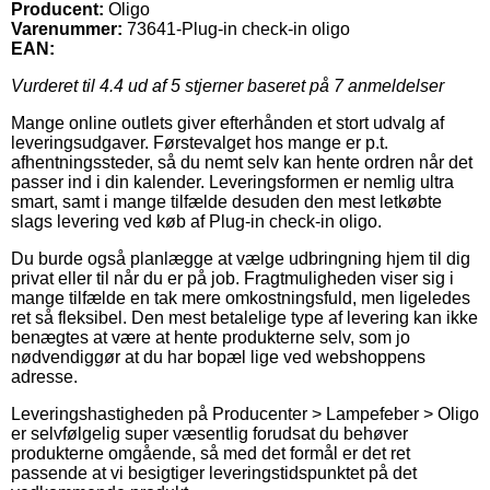
Producent:
Oligo
Varenummer:
73641-Plug-in check-in oligo
EAN:
Vurderet til
4.4
ud af 5 stjerner baseret på
7
anmeldelser
Mange online outlets giver efterhånden et stort udvalg af
leveringsudgaver. Førstevalget hos mange er p.t.
afhentningssteder, så du nemt selv kan hente ordren når det
passer ind i din kalender. Leveringsformen er nemlig ultra
smart, samt i mange tilfælde desuden den mest letkøbte
slags levering ved køb af Plug-in check-in oligo.
Du burde også planlægge at vælge udbringning hjem til dig
privat eller til når du er på job. Fragtmuligheden viser sig i
mange tilfælde en tak mere omkostningsfuld, men ligeledes
ret så fleksibel. Den mest betalelige type af levering kan ikke
benægtes at være at hente produkterne selv, som jo
nødvendiggør at du har bopæl lige ved webshoppens
adresse.
Leveringshastigheden på Producenter > Lampefeber > Oligo
er selvfølgelig super væsentlig forudsat du behøver
produkterne omgående, så med det formål er det ret
passende at vi besigtiger leveringstidspunktet på det