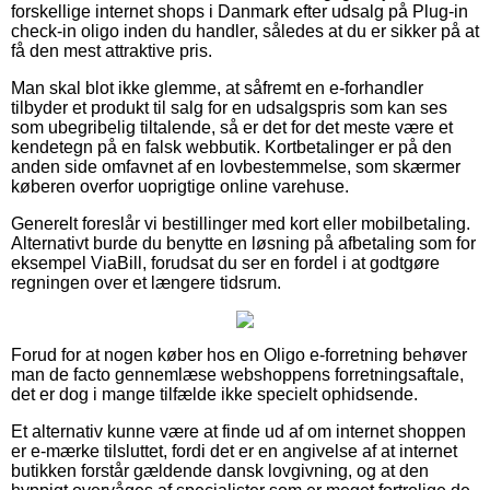
forskellige internet shops i Danmark efter udsalg på Plug-in
check-in oligo inden du handler, således at du er sikker på at
få den mest attraktive pris.
Man skal blot ikke glemme, at såfremt en e-forhandler
tilbyder et produkt til salg for en udsalgspris som kan ses
som ubegribelig tiltalende, så er det for det meste være et
kendetegn på en falsk webbutik. Kortbetalinger er på den
anden side omfavnet af en lovbestemmelse, som skærmer
køberen overfor uoprigtige online varehuse.
Generelt foreslår vi bestillinger med kort eller mobilbetaling.
Alternativt burde du benytte en løsning på afbetaling som for
eksempel ViaBill, forudsat du ser en fordel i at godtgøre
regningen over et længere tidsrum.
Forud for at nogen køber hos en Oligo e-forretning behøver
man de facto gennemlæse webshoppens forretningsaftale,
det er dog i mange tilfælde ikke specielt ophidsende.
Et alternativ kunne være at finde ud af om internet shoppen
er e-mærke tilsluttet, fordi det er en angivelse af at internet
butikken forstår gældende dansk lovgivning, og at den