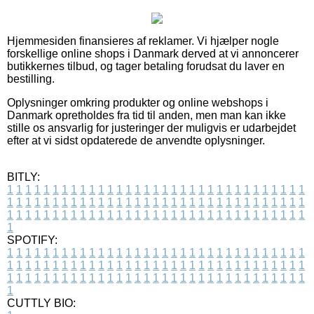
Hjemmesiden finansieres af reklamer. Vi hjælper nogle
forskellige online shops i Danmark derved at vi annoncerer
butikkernes tilbud, og tager betaling forudsat du laver en
bestilling.
Oplysninger omkring produkter og online webshops i
Danmark opretholdes fra tid til anden, men man kan ikke
stille os ansvarlig for justeringer der muligvis er udarbejdet
efter at vi sidst opdaterede de anvendte oplysninger.
BITLY:
1
1
1
1
1
1
1
1
1
1
1
1
1
1
1
1
1
1
1
1
1
1
1
1
1
1
1
1
1
1
1
1
1
1
1
1
1
1
1
1
1
1
1
1
1
1
1
1
1
1
1
1
1
1
1
1
1
1
1
1
1
1
1
1
1
1
1
1
1
1
1
1
1
1
1
1
1
1
1
1
1
1
1
1
1
1
1
1
1
1
1
1
1
1
1
1
1
1
1
1
SPOTIFY:
1
1
1
1
1
1
1
1
1
1
1
1
1
1
1
1
1
1
1
1
1
1
1
1
1
1
1
1
1
1
1
1
1
1
1
1
1
1
1
1
1
1
1
1
1
1
1
1
1
1
1
1
1
1
1
1
1
1
1
1
1
1
1
1
1
1
1
1
1
1
1
1
1
1
1
1
1
1
1
1
1
1
1
1
1
1
1
1
1
1
1
1
1
1
1
1
1
1
1
1
CUTTLY BIO: