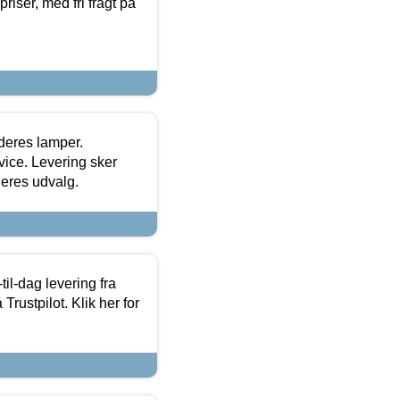
priser, med fri fragt på
 deres lamper.
ice. Levering sker
deres udvalg.
l-dag levering fra
Trustpilot. Klik her for