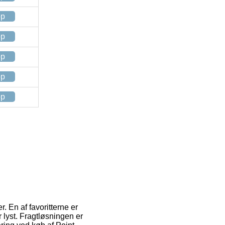
op
op
op
op
op
. En af favoritterne er
 lyst. Fragtløsningen er