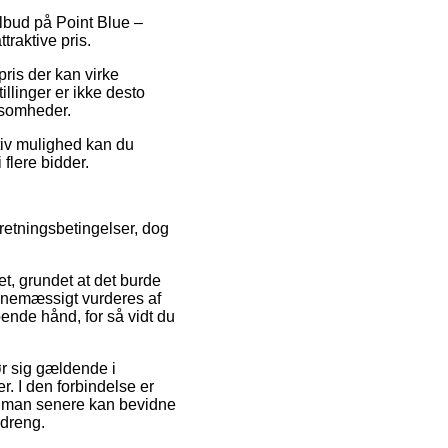
tilbud på Point Blue –
raktive pris.
pris der kan virke
illinger er ikke desto
rksomheder.
tiv mulighed kan du
 flere bidder.
rretningsbetingelser, dog
ket, grundet at det burde
tinemæssigt vurderes af
pende hånd, for så vidt du
ør sig gældende i
r. I den forbindelse er
es man senere kan bevidne
 dreng.