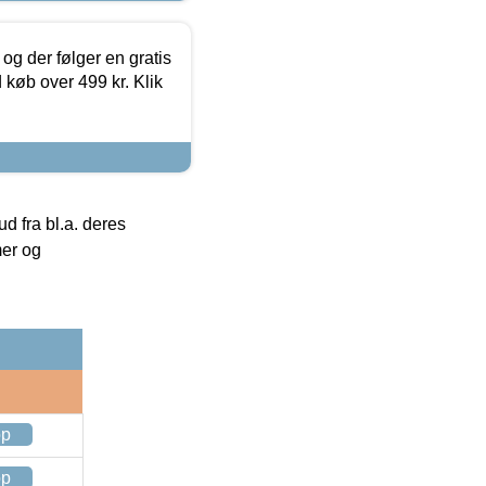
og der følger en gratis
d køb over 499 kr. Klik
 fra bl.a. deres
mer og
op
op