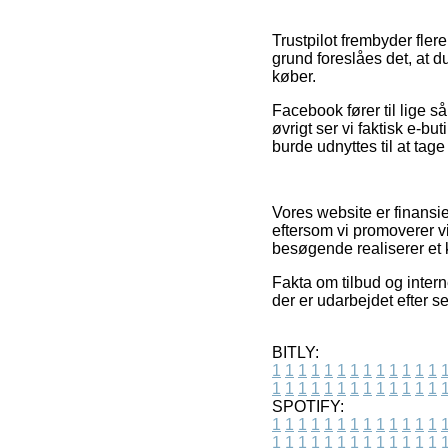
Trustpilot frembyder fler
grund foreslåes det, at 
køber.
Facebook fører til lige så
øvrigt ser vi faktisk e-
burde udnyttes til at tage 
Vores website er finansi
eftersom vi promoverer v
besøgende realiserer et 
Fakta om tilbud og inter
der er udarbejdet efter 
BITLY:
1
1
1
1
1
1
1
1
1
1
1
1
1
1
1
1
1
1
1
1
1
1
1
1
1
1
SPOTIFY:
1
1
1
1
1
1
1
1
1
1
1
1
1
1
1
1
1
1
1
1
1
1
1
1
1
1