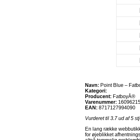
Navn:
Point Blue – Fat
Kategori:
Producent:
FatboyÂ®
Varenummer:
1609621
EAN:
8717127994090
Vurderet til
3.7
ud af 5 st
En lang række webbutikker
for øjeblikket afhentning