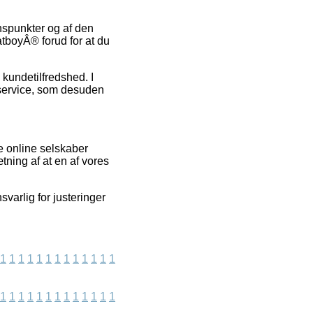
ynspunkter og af den
tboyÂ® forud for at du
s kundetilfredshed. I
 service, som desuden
e online selskaber
ning af at en af vores
varlig for justeringer
1
1
1
1
1
1
1
1
1
1
1
1
1
1
1
1
1
1
1
1
1
1
1
1
1
1