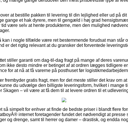
i, og mange gange derudover den mest prisbevidste type af leve
ver at bestille pakken til levering til din lejlighed eller ud på dit
 gange et hak dyrere, men til gengæld i høj grad hensigtsmæssi
ver tid være selv at hente produkterne, men den mulighed nødven
lager.
 kan i nogle tilfælde være ret bestemmende forudsat man står o
nd er det rigtig relevant at du gransker det forventede leveringst
tet stiller garanti om dag-til-dag fragt på mange af deres varen
 ikke desto mindre er betinget af at ordren lægges tidligere en
ce for at nå at få varerne på posthuset før logistikmedarbejderne
er frembyder gratis fragt, men for det meste stiller det krav om at
unne du udvælge den billigste leveringsform, hvilket i mange ti
 Skagen – vil være at få dem til at levere ordren til et udleverin
et så simpelt for enhver at finde de bedste priser i blandt flere fo
FatboyÂ® internet foretagender fundet det nødvendigt at presse
piger og drenge, samt til herrer og damer – drastisk, og endda 