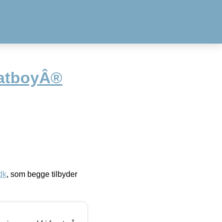
FatboyÂ®
dk
, som begge tilbyder