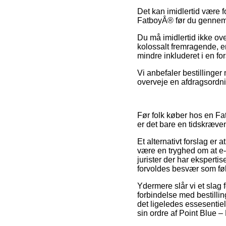
Det kan imidlertid være f
FatboyÂ® før du gennemfø
Du må imidlertid ikke ove
kolossalt fremragende, er 
mindre inkluderet i en fo
Vi anbefaler bestillinge
overveje en afdragsordnin
Før folk køber hos en Fat
er det bare en tidskræv
Et alternativt forslag er 
være en tryghed om at e-f
jurister der har eksperti
forvoldes besvær som føl
Ydermere slår vi et slag 
forbindelse med bestillin
det ligeledes essesentie
sin ordre af Point Blue 