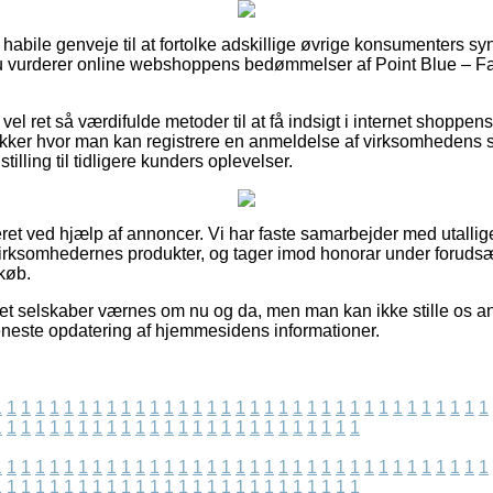
e habile genveje til at fortolke adskillige øvrige konsumenters s
du vurderer online webshoppens bedømmelser af Point Blue – Fa
 vel ret så værdifulde metoder til at få indsigt i internet shoppen
butikker hvor man kan registrere en anmeldelse af virksomhedens
stilling til tidligere kunders oplevelser.
eret ved hjælp af annoncer. Vi har faste samarbejder med utallig
irksomhedernes produkter, og tager imod honorar under forudsæt
køb.
net selskaber værnes om nu og da, men man kan ikke stille os ans
seneste opdatering af hjemmesidens informationer.
1
1
1
1
1
1
1
1
1
1
1
1
1
1
1
1
1
1
1
1
1
1
1
1
1
1
1
1
1
1
1
1
1
1
1
1
1
1
1
1
1
1
1
1
1
1
1
1
1
1
1
1
1
1
1
1
1
1
1
1
1
1
1
1
1
1
1
1
1
1
1
1
1
1
1
1
1
1
1
1
1
1
1
1
1
1
1
1
1
1
1
1
1
1
1
1
1
1
1
1
1
1
1
1
1
1
1
1
1
1
1
1
1
1
1
1
1
1
1
1
1
1