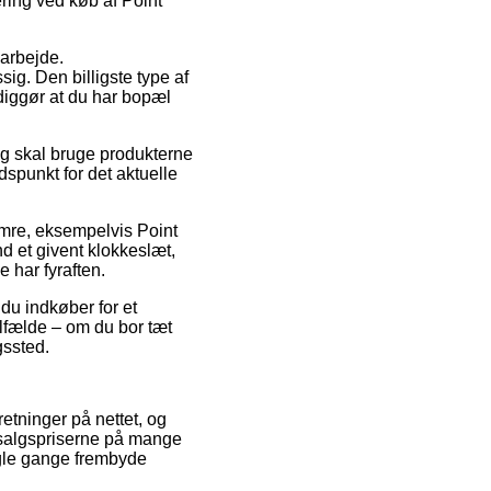
ring ved køb af Point
 arbejde.
g. Den billigste type af
diggør at du har bopæl
g skal bruge produkterne
idspunkt for det aktuelle
umre, eksempelvis Point
d et givent klokkeslæt,
 har fyraften.
 du indkøber for et
lfælde – om du bor tæt
gssted.
rretninger på nettet, og
 salgspriserne på mange
nogle gange frembyde