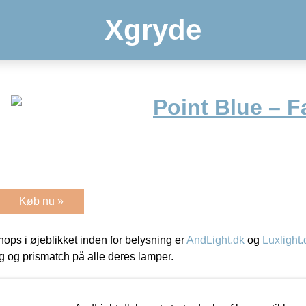
Xgryde
Point Blue – 
Køb nu »
ps i øjeblikket inden for belysning er
AndLight.dk
og
Luxlight.
ing og prismatch på alle deres lamper.