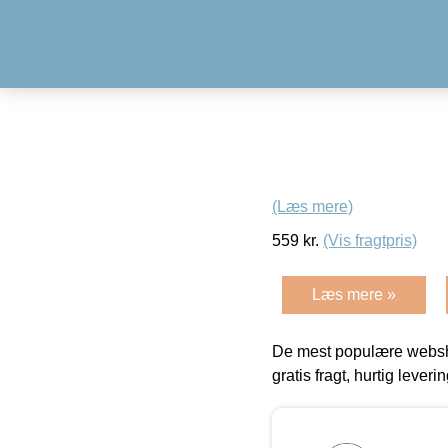
(Læs mere)
559
kr.
(Vis fragtpris)
Læs mere »
De mest populære websho
gratis fragt, hurtig lever