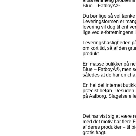
altså temmelig problemfr
Blue – FatboyÂ®.
Du bør lige så vel tænke o
Leveringsformen er mange
levering vil dog til enh
lige ved e-forretningens 
Leveringshastigheden på
om kort tid, så af den gru
produkt.
En masse butikker på net
Blue – FatboyÂ®, men som
således at de har en chan
En hel del internet butikk
præcist beløb. Desuden k
på Aalborg, Slagelse eller
Det har vist sig at være r
med det motiv har flere 
af deres produkter – til 
gratis fragt.