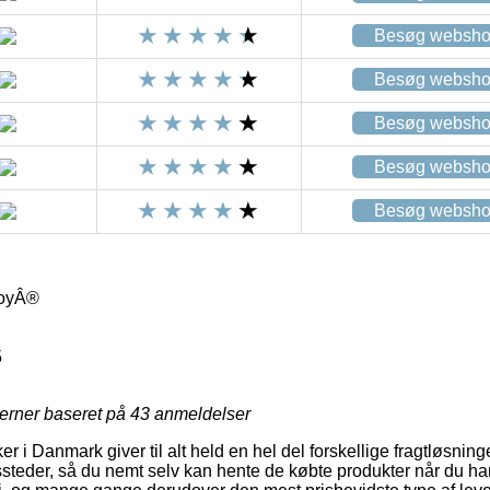
Besøg websh
Besøg websh
Besøg websh
Besøg websh
Besøg websh
boyÂ®
5
jerner baseret på
43
anmeldelser
 i Danmark giver til alt held en hel del forskellige fragtløsninger
ssteder, så du nemt selv kan hente de købte produkter når du har