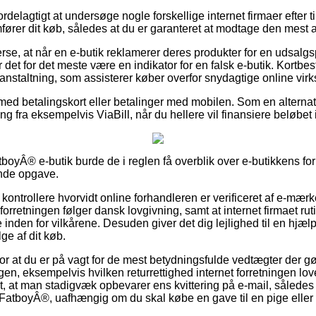
ordelagtigt at undersøge nogle forskellige internet firmaer efter 
rer dit køb, således at du er garanteret at modtage den mest att
rse, at når en e-butik reklamerer deres produkter for en udsalgs
det for det meste være en indikator for en falsk e-butik. Kortbest
ranstaltning, som assisterer køber overfor snydagtige online vi
r med betalingskort eller betalinger med mobilen. Som en alterna
g fra eksempelvis ViaBill, når du hellere vil finansiere beløbet i
boyÂ® e-butik burde de i reglen få overblik over e-butikkens fo
ende opgave.
at kontrollere hvorvidt online forhandleren er verificeret af e-mær
orretningen følger dansk lovgivning, samt at internet firmaet ru
se inden for vilkårene. Desuden giver det dig lejlighed til en hjæl
ge af dit køb.
for at du er på vagt for de mest betydningsfulde vedtægter der g
gen, eksempelvis hvilken returrettighed internet forretningen love
lt, at man stadigvæk opbevarer ens kvittering på e-mail, såled
– FatboyÂ®, uafhængig om du skal købe en gave til en pige eller