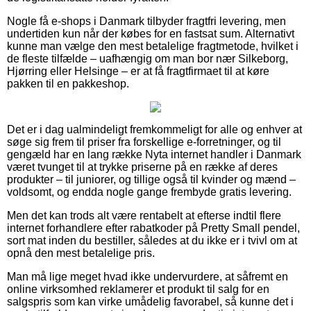
Nogle få e-shops i Danmark tilbyder fragtfri levering, men
undertiden kun når der købes for en fastsat sum. Alternativt
kunne man vælge den mest betalelige fragtmetode, hvilket i
de fleste tilfælde – uafhængig om man bor nær Silkeborg,
Hjørring eller Helsinge – er at få fragtfirmaet til at køre
pakken til en pakkeshop.
Det er i dag ualmindeligt fremkommeligt for alle og enhver at
søge sig frem til priser fra forskellige e-forretninger, og til
gengæld har en lang række Nyta internet handler i Danmark
været tvunget til at trykke priserne på en række af deres
produkter – til juniorer, og tillige også til kvinder og mænd –
voldsomt, og endda nogle gange frembyde gratis levering.
Men det kan trods alt være rentabelt at efterse indtil flere
internet forhandlere efter rabatkoder på Pretty Small pendel,
sort mat inden du bestiller, således at du ikke er i tvivl om at
opnå den mest betalelige pris.
Man må lige meget hvad ikke undervurdere, at såfremt en
online virksomhed reklamerer et produkt til salg for en
salgspris som kan virke umådelig favorabel, så kunne det i