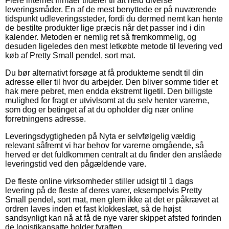
Flere internet firmaer tildeler til alt held diverse
leveringsmåder. En af de mest benyttede er på nuværende
tidspunkt udleveringssteder, fordi du dermed nemt kan hente
de bestilte produkter lige præcis når det passer ind i din
kalender. Metoden er nemlig ret så fremkommelig, og
desuden ligeledes den mest letkøbte metode til levering ved
køb af Pretty Small pendel, sort mat.
Du bør alternativt forsøge at få produkterne sendt til din
adresse eller til hvor du arbejder. Den bliver somme tider et
hak mere pebret, men endda ekstremt ligetil. Den billigste
mulighed for fragt er utvivlsomt at du selv henter varerne,
som dog er betinget af at du opholder dig nær online
forretningens adresse.
Leveringsdygtigheden på Nyta er selvfølgelig vældig
relevant såfremt vi har behov for varerne omgående, så
herved er det fuldkommen centralt at du finder den anslåede
leveringstid ved den pågældende vare.
De fleste online virksomheder stiller udsigt til 1 dags
levering på de fleste af deres varer, eksempelvis Pretty
Small pendel, sort mat, men glem ikke at det er påkrævet at
ordren laves inden et fast klokkeslæt, så de højst
sandsynligt kan nå at få de nye varer skippet afsted forinden
de logistikansatte holder fyraften.