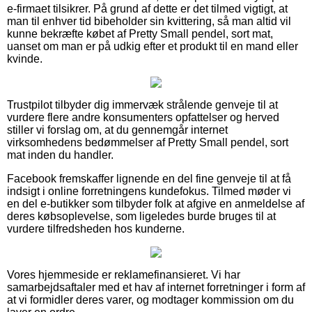
e-firmaet tilsikrer. På grund af dette er det tilmed vigtigt, at
man til enhver tid bibeholder sin kvittering, så man altid vil
kunne bekræfte købet af Pretty Small pendel, sort mat,
uanset om man er på udkig efter et produkt til en mand eller
kvinde.
Trustpilot tilbyder dig immervæk strålende genveje til at
vurdere flere andre konsumenters opfattelser og herved
stiller vi forslag om, at du gennemgår internet
virksomhedens bedømmelser af Pretty Small pendel, sort
mat inden du handler.
Facebook fremskaffer lignende en del fine genveje til at få
indsigt i online forretningens kundefokus. Tilmed møder vi
en del e-butikker som tilbyder folk at afgive en anmeldelse af
deres købsoplevelse, som ligeledes burde bruges til at
vurdere tilfredsheden hos kunderne.
Vores hjemmeside er reklamefinansieret. Vi har
samarbejdsaftaler med et hav af internet forretninger i form af
at vi formidler deres varer, og modtager kommission om du