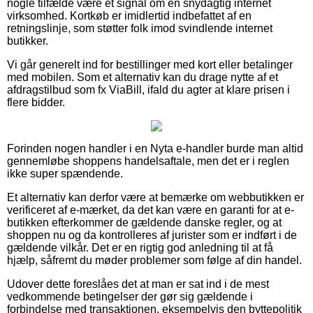
nogle tilfælde være et signal om en snydagtig internet
virksomhed. Kortkøb er imidlertid indbefattet af en
retningslinje, som støtter folk imod svindlende internet
butikker.
Vi går generelt ind for bestillinger med kort eller betalinger
med mobilen. Som et alternativ kan du drage nytte af et
afdragstilbud som fx ViaBill, ifald du agter at klare prisen i
flere bidder.
Forinden nogen handler i en Nyta e-handler burde man altid
gennemløbe shoppens handelsaftale, men det er i reglen
ikke super spændende.
Et alternativ kan derfor være at bemærke om webbutikken er
verificeret af e-mærket, da det kan være en garanti for at e-
butikken efterkommer de gældende danske regler, og at
shoppen nu og da kontrolleres af jurister som er indført i de
gældende vilkår. Det er en rigtig god anledning til at få
hjælp, såfremt du møder problemer som følge af din handel.
Udover dette foreslåes det at man er sat ind i de mest
vedkommende betingelser der gør sig gældende i
forbindelse med transaktionen, eksempelvis den byttepolitik