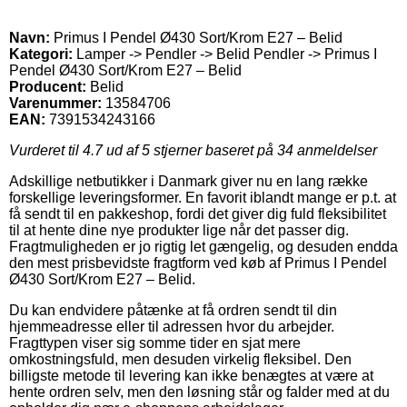
Navn:
Primus I Pendel Ø430 Sort/Krom E27 – Belid
Kategori:
Lamper -> Pendler -> Belid Pendler -> Primus I
Pendel Ø430 Sort/Krom E27 – Belid
Producent:
Belid
Varenummer:
13584706
EAN:
7391534243166
Vurderet til
4.7
ud af 5 stjerner baseret på
34
anmeldelser
Adskillige netbutikker i Danmark giver nu en lang række
forskellige leveringsformer. En favorit iblandt mange er p.t. at
få sendt til en pakkeshop, fordi det giver dig fuld fleksibilitet
til at hente dine nye produkter lige når det passer dig.
Fragtmuligheden er jo rigtig let gængelig, og desuden endda
den mest prisbevidste fragtform ved køb af Primus I Pendel
Ø430 Sort/Krom E27 – Belid.
Du kan endvidere påtænke at få ordren sendt til din
hjemmeadresse eller til adressen hvor du arbejder.
Fragttypen viser sig somme tider en sjat mere
omkostningsfuld, men desuden virkelig fleksibel. Den
billigste metode til levering kan ikke benægtes at være at
hente ordren selv, men den løsning står og falder med at du