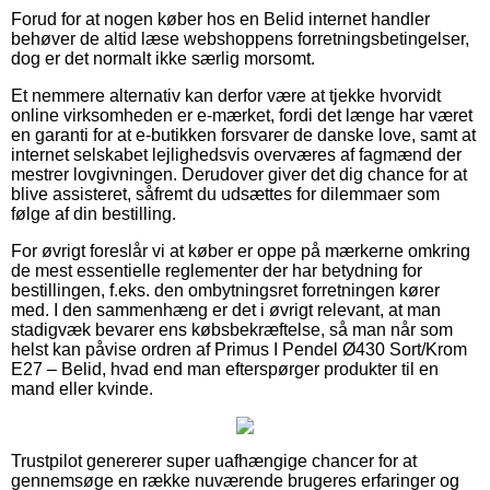
Forud for at nogen køber hos en Belid internet handler
behøver de altid læse webshoppens forretningsbetingelser,
dog er det normalt ikke særlig morsomt.
Et nemmere alternativ kan derfor være at tjekke hvorvidt
online virksomheden er e-mærket, fordi det længe har været
en garanti for at e-butikken forsvarer de danske love, samt at
internet selskabet lejlighedsvis overværes af fagmænd der
mestrer lovgivningen. Derudover giver det dig chance for at
blive assisteret, såfremt du udsættes for dilemmaer som
følge af din bestilling.
For øvrigt foreslår vi at køber er oppe på mærkerne omkring
de mest essentielle reglementer der har betydning for
bestillingen, f.eks. den ombytningsret forretningen kører
med. I den sammenhæng er det i øvrigt relevant, at man
stadigvæk bevarer ens købsbekræftelse, så man når som
helst kan påvise ordren af Primus I Pendel Ø430 Sort/Krom
E27 – Belid, hvad end man efterspørger produkter til en
mand eller kvinde.
Trustpilot genererer super uafhængige chancer for at
gennemsøge en række nuværende brugeres erfaringer og