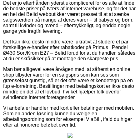
Det er jo efterhånden yderst ukompliceret for os alle at finde
de bedste priser på tværs af internet varehuse, og for det har
en hel del Belid webbutikker været presset til at at sænke
salgsværdien på mange af deres varer – til babyer og børn,
samt til kvinder og mænd – eftertrykkeligt, og endda nogle
gange yde fragtfri levering.
Det kan ikke desto mindre være lukrativt at studere et par
forskellige e-handler efter rabatkoder på Primus I Pendel
Ø430 Sort/Krom E27 – Belid forud for at du handler, således
at du er skråsikker på at modtage den skarpeste pris.
Man bør alligevel være årvågen med, at såfremt en online
shop tilbyder varer for en salgspris som kan ses som
grænseløst gunstig, så er det ofte være et kendetegn på en
fup e-forretning. Bestillinger med betalingskort er ikke desto
mindre en del af et lovbud, hvilket hjælper folk overfor
svindlende internet foretagender.
Vi anbefaler handler med kort eller betalinger med mobilen.
Som en anden løsning kunne du vælge en
afbetalingsordning som for eksempel ViaBill, ifald du higer
efter at honorere beløbet over tid.