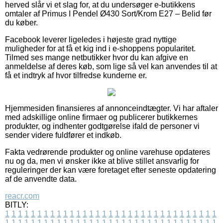
herved slår vi et slag for, at du undersøger e-butikkens
omtaler af Primus I Pendel Ø430 Sort/Krom E27 – Belid før
du køber.
Facebook leverer ligeledes i højeste grad nyttige
muligheder for at få et kig ind i e-shoppens popularitet.
Tilmed ses mange netbutikker hvor du kan afgive en
anmeldelse af deres køb, som lige så vel kan anvendes til at
få et indtryk af hvor tilfredse kunderne er.
Hjemmesiden finansieres af annonceindtægter. Vi har aftaler
med adskillige online firmaer og publicerer butikkernes
produkter, og indhenter godtgørelse ifald de personer vi
sender videre fuldfører et indkøb.
Fakta vedrørende produkter og online varehuse opdateres
nu og da, men vi ønsker ikke at blive stillet ansvarlig for
reguleringer der kan være foretaget efter seneste opdatering
af de anvendte data.
reacr.com
BITLY:
1
1
1
1
1
1
1
1
1
1
1
1
1
1
1
1
1
1
1
1
1
1
1
1
1
1
1
1
1
1
1
1
1
1
1
1
1
1
1
1
1
1
1
1
1
1
1
1
1
1
1
1
1
1
1
1
1
1
1
1
1
1
1
1
1
1