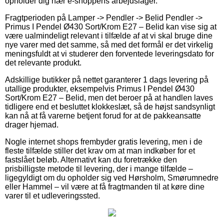
opholder dig nær e-shoppens arbejdslager.
Fragtperioden på Lamper -> Pendler -> Belid Pendler ->
Primus I Pendel Ø430 Sort/Krom E27 – Belid kan vise sig at
være ualmindeligt relevant i tilfælde af at vi skal bruge dine
nye varer med det samme, så med det formål er det virkelig
meningsfuldt at vi studerer den forventede leveringsdato for
det relevante produkt.
Adskillige butikker på nettet garanterer 1 dags levering på
utallige produkter, eksempelvis Primus I Pendel Ø430
Sort/Krom E27 – Belid, men det beroer på at handlen laves
tidligere end et besluttet klokkeslæt, så de højst sandsynligt
kan nå at få varerne betjent forud for at de pakkeansatte
drager hjemad.
Nogle internet shops frembyder gratis levering, men i de
fleste tilfælde stiller det krav om at man indkøber for et
fastslået beløb. Alternativt kan du foretrække den
prisbilligste metode til levering, der i mange tilfælde –
ligegyldigt om du opholder sig ved Hørsholm, Smørumnedre
eller Hammel – vil være at få fragtmanden til at køre dine
varer til et udleveringssted.