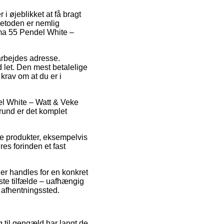
i øjeblikket at få bragt
 Metoden er nemlig
sma 55 Pendel White –
 arbejdes adresse.
 let. Den mest betalelige
 krav om at du er i
l White – Watt & Veke
rund er det komplet
ge produkter, eksempelvis
s forinden et fast
der handles for en konkret
este tilfælde – uafhængig
t afhentningssted.
 og til gengæld har langt de