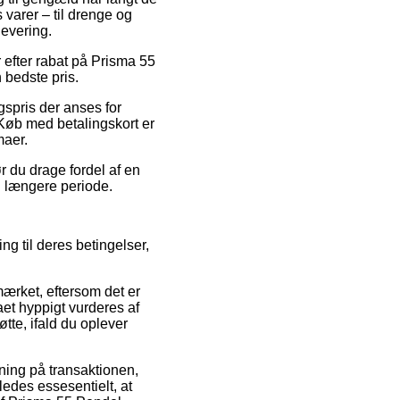
 varer – til drenge og
levering.
r efter rabat på Prisma 55
 bedste pris.
spris der anses for
 Køb med betalingskort er
maer.
r du drage fordel af en
en længere periode.
ng til deres betingelser,
mærket, eftersom det er
maet hyppigt vurderes af
tte, ifald du oplever
ning på transaktionen,
ledes essesentielt, at