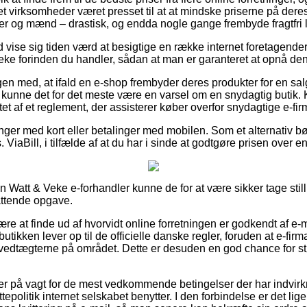
et virksomheder været presset til at at mindske priserne på deres
der og mænd – drastisk, og endda nogle gange frembyde fragtfri 
id vise sig tiden værd at besigtige en række internet foretagende
ke forinden du handler, sådan at man er garanteret at opnå den
n med, at ifald en e-shop frembyder deres produkter for en salg
så kunne det for det meste være en varsel om en snydagtig butik.
t af et reglement, der assisterer køber overfor snydagtige e-fir
linger med kort eller betalinger med mobilen. Som et alternativ bø
 ViaBill, i tilfælde af at du har i sinde at godtgøre prisen over 
n Watt & Veke e-forhandler kunne de for at være sikker tage stilli
attende opgave.
e at finde ud af hvorvidt online forretningen er godkendt af e-
 butikken lever op til de officielle danske regler, foruden at e-fir
i vedtægterne på området. Dette er desuden en god chance for stø
.
u er på vagt for de mest vedkommende betingelser der har indvirk
politik internet selskabet benytter. I den forbindelse er det lige