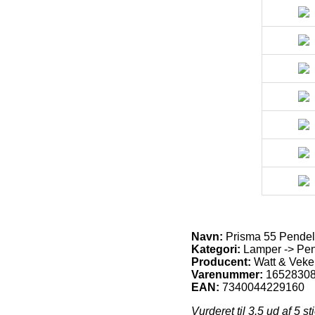
Navn:
Prisma 55 Pendel
Kategori:
Lamper -> Pend
Producent:
Watt & Veke
Varenummer:
1652830
EAN:
7340044229160
Vurderet til
3.5
ud af 5 st