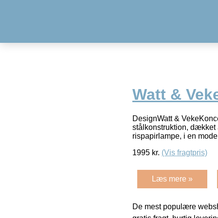
Watt & Vek
DesignWatt & VekeKoncep
stålkonstruktion, dækket 
rispapirlampe, i en mode
1995
kr.
(Vis fragtpris)
Læs mere »
De mest populære websho