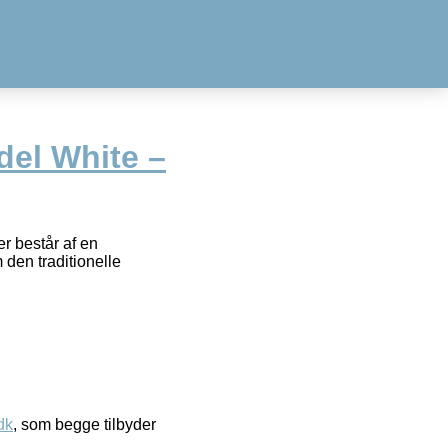
del White –
r består af en
 den traditionelle
dk
, som begge tilbyder