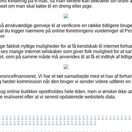
s kvittering på e-mail, så man senere kan bekræfte sin ordre 
set om man skal købe til en dreng eller pige.
t så ønskværdige genveje til at verificere en række tidligere brug
 at du kigger nærmere på online forretningens vurderinger af P
er.
ge faktisk nyttige muligheder for at få kendskab til internet forh
 ses mange internet selskaber som giver folk mulighed for at 
et, som på samme måde må anvendes til at få et indtryk af tidlig
ncefinansieret. Vi har et tæt samarbejde med et hav af forhand
g høster kommission når den bruger vi sender videre udfører en b
og online butikker opretholdes hele tiden, men vi ønsker ikke at
e realiseret efter at vi senest opdaterede websitets data.
1
1
1
1
1
1
1
1
1
1
1
1
1
1
1
1
1
1
1
1
1
1
1
1
1
1
1
1
1
1
1
1
1
1
1
1
1
1
1
1
1
1
1
1
1
1
1
1
1
1
1
1
1
1
1
1
1
1
1
1
1