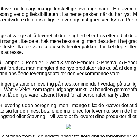
dlover nu til dags mange forskellige leveringsmåder. En favorit er 
som giver dig fleksibiliteten til at hente pakken når du har lyst.
isk endvidere den prisbilligste leveringsmulighed ved køb af Pri
t vælge at få leveret til din lejlighed eller hus eller ud til dit
 i mange tilfælde et hak mere bekostelig, men desuden i høj grad
e fleste tilfælde være at du selv henter pakken, hvilket dog stiller
s adresse.
 Lamper -> Pendler -> Watt & Veke Pendler -> Prisma 55 Pende
nt forudsat man mangler dine nye produkter straks, så af den g
r den anslåede leveringsdato for den vedkommende vare.
etninger garanterer levering på næstkommende hverdag på utalli
– Watt & Veke, som tager udgangspunkt i at handlen gemmenføre
 at få de nye varer afsendt forud for at personalet har fyraften.
er levering uden beregning, men i mange tilfælde kræver det at 
tte sig for den mest betalelige mulighed for levering, som i de fl
gsted eller Støvring – vil være at få leveret dine produkter til e
olk at finde frem til de bedste priser fra flere online forretninger,