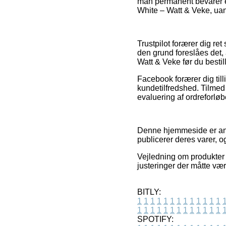
man permanent bevarer en
White – Watt & Veke, uan
Trustpilot forærer dig re
den grund foreslåes det,
Watt & Veke før du bestill
Facebook forærer dig tilli
kundetilfredshed. Tilmed
evaluering af ordreforløb
Denne hjemmeside er anno
publicerer deres varer, o
Vejledning om produkter 
justeringer der måtte vær
BITLY:
1
1
1
1
1
1
1
1
1
1
1
1
1
1
1
1
1
1
1
1
1
1
1
1
1
1
SPOTIFY: