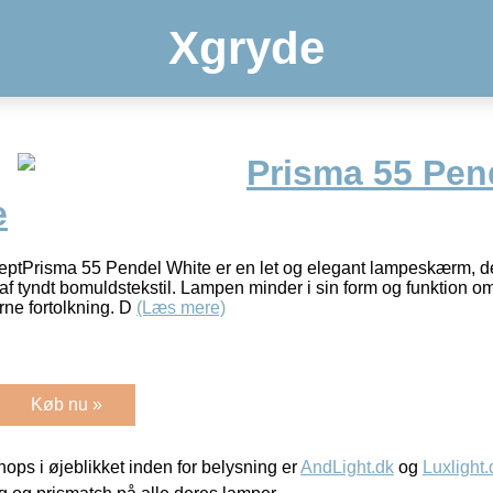
Xgryde
Prisma 55 Pen
e
tPrisma 55 Pendel White er en let og elegant lampeskærm, de
af tyndt bomuldstekstil. Lampen minder i sin form og funktion om
rne fortolkning. D
(Læs mere)
Køb nu »
ps i øjeblikket inden for belysning er
AndLight.dk
og
Luxlight.