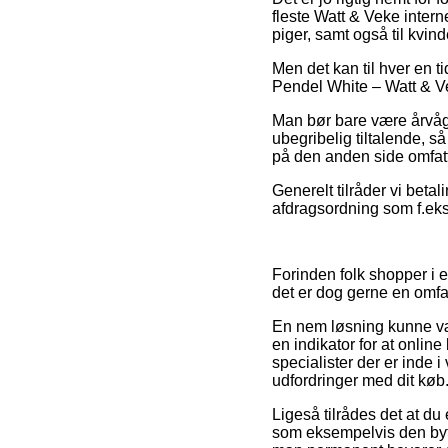
fleste Watt & Veke intern
piger, samt også til kvin
Men det kan til hver en t
Pendel White – Watt & Ve
Man bør bare være årvåge
ubegribelig tiltalende, 
på den anden side omfatte
Generelt tilråder vi beta
afdragsordning som f.eks.
Forinden folk shopper i e
det er dog gerne en omf
En nem løsning kunne vær
en indikator for at online
specialister der er inde 
udfordringer med dit køb
Ligeså tilrådes det at d
som eksempelvis den bytte