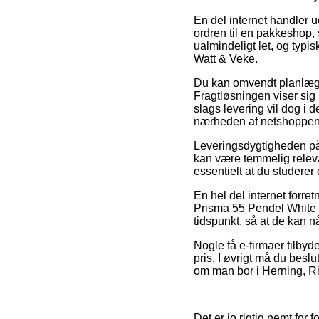
En del internet handler u
ordren til en pakkeshop, 
ualmindeligt let, og typ
Watt & Veke.
Du kan omvendt planlægge a
Fragtløsningen viser sig
slags levering vil dog i d
nærheden af netshoppen
Leveringsdygtigheden på
kan være temmelig releva
essentielt at du studere
En hel del internet forr
Prisma 55 Pendel White 
tidspunkt, så at de kan nå
Nogle få e-firmaer tilbyd
pris. I øvrigt må du beslu
om man bor i Herning, Rin
Det er jo rigtig nemt for f