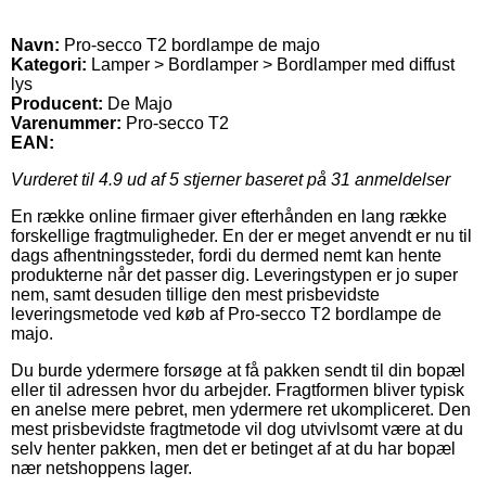
Navn:
Pro-secco T2 bordlampe de majo
Kategori:
Lamper > Bordlamper > Bordlamper med diffust
lys
Producent:
De Majo
Varenummer:
Pro-secco T2
EAN:
Vurderet til
4.9
ud af 5 stjerner baseret på
31
anmeldelser
En række online firmaer giver efterhånden en lang række
forskellige fragtmuligheder. En der er meget anvendt er nu til
dags afhentningssteder, fordi du dermed nemt kan hente
produkterne når det passer dig. Leveringstypen er jo super
nem, samt desuden tillige den mest prisbevidste
leveringsmetode ved køb af Pro-secco T2 bordlampe de
majo.
Du burde ydermere forsøge at få pakken sendt til din bopæl
eller til adressen hvor du arbejder. Fragtformen bliver typisk
en anelse mere pebret, men ydermere ret ukompliceret. Den
mest prisbevidste fragtmetode vil dog utvivlsomt være at du
selv henter pakken, men det er betinget af at du har bopæl
nær netshoppens lager.