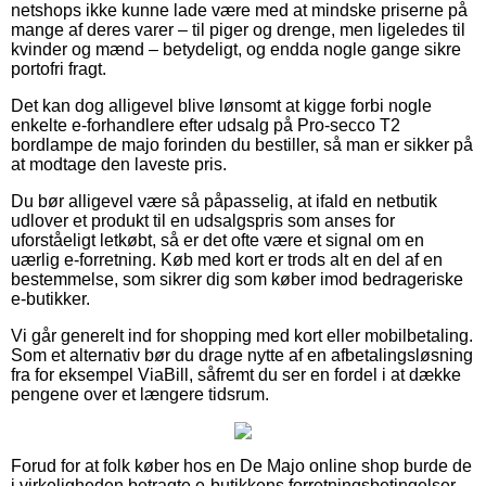
netshops ikke kunne lade være med at mindske priserne på
mange af deres varer – til piger og drenge, men ligeledes til
kvinder og mænd – betydeligt, og endda nogle gange sikre
portofri fragt.
Det kan dog alligevel blive lønsomt at kigge forbi nogle
enkelte e-forhandlere efter udsalg på Pro-secco T2
bordlampe de majo forinden du bestiller, så man er sikker på
at modtage den laveste pris.
Du bør alligevel være så påpasselig, at ifald en netbutik
udlover et produkt til en udsalgspris som anses for
uforståeligt letkøbt, så er det ofte være et signal om en
uærlig e-forretning. Køb med kort er trods alt en del af en
bestemmelse, som sikrer dig som køber imod bedrageriske
e-butikker.
Vi går generelt ind for shopping med kort eller mobilbetaling.
Som et alternativ bør du drage nytte af en afbetalingsløsning
fra for eksempel ViaBill, såfremt du ser en fordel i at dække
pengene over et længere tidsrum.
Forud for at folk køber hos en De Majo online shop burde de
i virkeligheden betragte e-butikkens forretningsbetingelser,