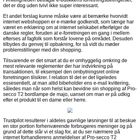
det er dog uden tvivl ikke super interessant.
Et andet forslag kunne måske være at bemærke hvorvidt
internet webshoppen er e-mærke godkendt, som længe har
været en erklæring om at internet selskabet efterfølger de
danske regler, foruden at e-forretningen en gang i mellem
efterses af fagfolk som forstår lovene på området. Desuden
tilbydes du genvej til opbakning, for så vidt du møder
problemstillinger med din shopping.
Tilsvarende er det smart at du er omhyggelig omkring de
mest relevante reglementer der har indvirkning på
transaktionen, til eksempel den ombytningsret online
forretningen tilsikrer. I relation til det er det ligeledes
essesentielt, at man altid bibeholder ens e-mail kvittering,
således man når som helst kan bevidne sin shopping af Pro-
secco T2 bordlampe de majo, uanset om man er på udkig
efter et produkt til en dame eller herre.
Trustpilot resulterer i aldeles gavnlige løsninger til at beskue
en stor portion forhenværende forbrugeres meninger og på
grund af dette slår vi et slag for, at du ser nærmere på
internet forhandlerens anmeldelser af Pro-secco T2