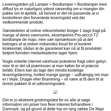
Leveringstiden på Lamper > Bordlamper > Bordlamper med
diffust lys er naturligvis yderst væsentlig om vi mangler din
pakke om et øjeblik, så herved er det ret passende at vi
kontrollerer den forventede leveringstid ved det
vedkommende produkt.
Størstedelen af online virksomheder tilsiger 1 dags fragt på
mange af deres varenumre, eksempelvis Pro-secco T2
bordlampe de majo, men vær opmærksom på at det
betinges af at ordren indsendes forud for et konkret
klokkeslæt, sådan at de garanteret kan nå at få produktet
betjent forinden medarbejderne tager hjem.
Nogle enkelte internet varehuse præsterer fragt uden gebyr,
men tit er det så præmissen at man køber for et præcist
beløb. Ellers kan du tage den mindst kostelige
leveringsløsning, hvilket mange gange – uafhængig om man
er i Vejle, Dragør eller Bramming – vil være at få dem til at
levere pakken til et udleveringssted.
Det er jo ekstremt gnidningsløst for os alle at søge
information om priser hos flere internet forhandlere i
Danmark, og på grund af dette har en lang række De Majo