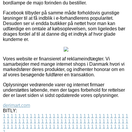
bordlampe de majo forinden du bestiller.
Facebook tilbyder på samme måde forholdsvis gunstige
løsninger til at få indblik i e-forhandlerens popularitet.
Desuden ser vi endda butikker på nettet hvor man kan
udfærdige en omtale af købsoplevelsen, som ligeledes bør
drages fordel af til at danne dig et indtryk af hvor glade
kunderne er.
Vores website er finansieret af reklameindtægter. Vi
samarbejder med mange internet shops i Danmark hvori vi
markedsfører deres produkter, og indhenter honorar om en
af vores besøgende fuldfører en transaktion.
Oplysninger vedrørende varer og internet firmaer
understøttes løbende, men der tages forbehold for rettelser
der er lavet siden vi sidst opdaterede vores oplysninger.
derimart.com
BITLY:
1
1
1
1
1
1
1
1
1
1
1
1
1
1
1
1
1
1
1
1
1
1
1
1
1
1
1
1
1
1
1
1
1
1
1
1
1
1
1
1
1
1
1
1
1
1
1
1
1
1
1
1
1
1
1
1
1
1
1
1
1
1
1
1
1
1
1
1
1
1
1
1
1
1
1
1
1
1
1
1
1
1
1
1
1
1
1
1
1
1
1
1
1
1
1
1
1
1
1
1