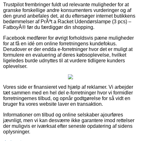
Trustpilot frembringer fuldt ud relevante muligheder for at
granske forskellige andre konsumenters vurderinger og af
den grund anbefales det, at du eftersøger internet butikkens
bedømmelser af PrÃªt a Racket Udendørslampe (3 pcs) –
FatboyÂ® før du færdiggør din shopping.
Facebook medfører for øvrigt forholdsvis pæne muligheder
for at få en idé om online forretningens kundefokus.
Derudover er der endda e-forretninger hvor det er muligt at
formulere en evaluering af deres købsoplevelse, hvilket
ligeledes burde udnyttes til at vurdere tidligere kunders
oplevelser.
Vores side er finansieret ved hjælp af reklamer. Vi arbejder
tæt sammen med en hel del e-forretninger hvor vi formidler
forretningernes tilbud, og opnår godtgørelse for så vidt en
bruger fra vores website laver en transaktion.
Informationer om tilbud og online selskaber ajourføres
jævnligt, men vi kan desværre ikke garantere imod rettelser
der muligvis er iværksat efter seneste opdatering af sidens
oplysninger.