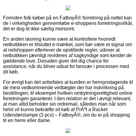
Forinden folk køber på en FatboyÂ® forretning på nettet kan
de i virkeligheden gennemløbe e-shoppens forretningsvilkår,
det er dog tit ikke særlig morsomt.
En anden løsning kunne være at kontrollere hvorvidt
netbutikken er tilsluttet e-mærket, som bør være et signal om
at netshoppen efterlever de opstillede regler, udover at
netbutikken jævnligt revideres af sagkyndige som kender de
gældende love. Desuden giver det dig chance for
assistance, når du bliver udsat for besvær i processen med
dit køb.
For øvrigt kan det anbefales at kunden er hensynstagende til
de mest vedkommende vedtægter der har indvirkning på
bestillingen, til eksempel hvilken ombytningsrettighed online
forretningen garanterer. I den relation er det i øvrigt relevant,
at man altid beholder sin ordremail, således man når som
helst vil kunne bekræfte sit køb af PrÃªt a Racket
Udendørslampe (3 pcs) – FatboyÂ®, om du er på shopping
til en herre eller dame.