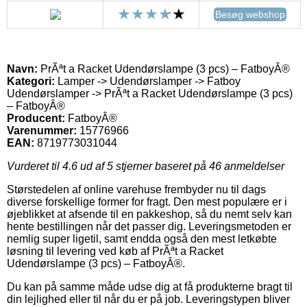
Besøg webshop
Navn:
PrÃªt a Racket Udendørslampe (3 pcs) – FatboyÂ®
Kategori:
Lamper -> Udendørslamper -> Fatboy
Udendørslamper -> PrÃªt a Racket Udendørslampe (3 pcs)
– FatboyÂ®
Producent:
FatboyÂ®
Varenummer:
15776966
EAN:
8719773031044
Vurderet til
4.6
ud af 5 stjerner baseret på
46
anmeldelser
Størstedelen af online varehuse frembyder nu til dags
diverse forskellige former for fragt. Den mest populære er i
øjeblikket at afsende til en pakkeshop, så du nemt selv kan
hente bestillingen når det passer dig. Leveringsmetoden er
nemlig super ligetil, samt endda også den mest letkøbte
løsning til levering ved køb af PrÃªt a Racket
Udendørslampe (3 pcs) – FatboyÂ®.
Du kan på samme måde udse dig at få produkterne bragt til
din lejlighed eller til når du er på job. Leveringstypen bliver