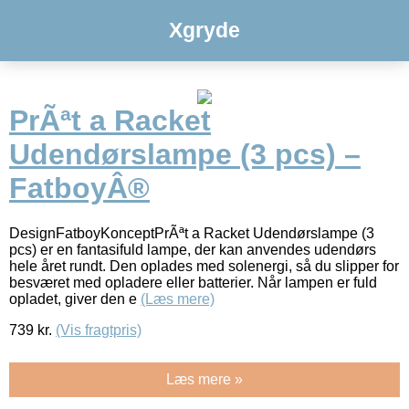
Xgryde
PrÃªt a Racket
Udendørslampe (3 pcs) –
FatboyÂ®
DesignFatboyKonceptPrÃªt a Racket Udendørslampe (3
pcs) er en fantasifuld lampe, der kan anvendes udendørs
hele året rundt. Den oplades med solenergi, så du slipper for
besværet med opladere eller batterier. Når lampen er fuld
opladet, giver den e
(Læs mere)
739
kr.
(Vis fragtpris)
Læs mere »