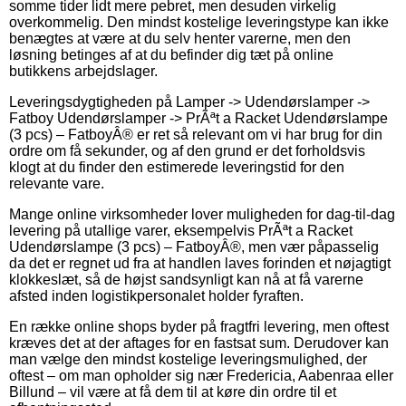
somme tider lidt mere pebret, men desuden virkelig
overkommelig. Den mindst kostelige leveringstype kan ikke
benægtes at være at du selv henter varerne, men den
løsning betinges af at du befinder dig tæt på online
butikkens arbejdslager.
Leveringsdygtigheden på Lamper -> Udendørslamper ->
Fatboy Udendørslamper -> PrÃªt a Racket Udendørslampe
(3 pcs) – FatboyÂ® er ret så relevant om vi har brug for din
ordre om få sekunder, og af den grund er det forholdsvis
klogt at du finder den estimerede leveringstid for den
relevante vare.
Mange online virksomheder lover muligheden for dag-til-dag
levering på utallige varer, eksempelvis PrÃªt a Racket
Udendørslampe (3 pcs) – FatboyÂ®, men vær påpasselig
da det er regnet ud fra at handlen laves forinden et nøjagtigt
klokkeslæt, så de højst sandsynligt kan nå at få varerne
afsted inden logistikpersonalet holder fyraften.
En række online shops byder på fragtfri levering, men oftest
kræves det at der aftages for en fastsat sum. Derudover kan
man vælge den mindst kostelige leveringsmulighed, der
oftest – om man opholder sig nær Fredericia, Aabenraa eller
Billund – vil være at få dem til at køre din ordre til et