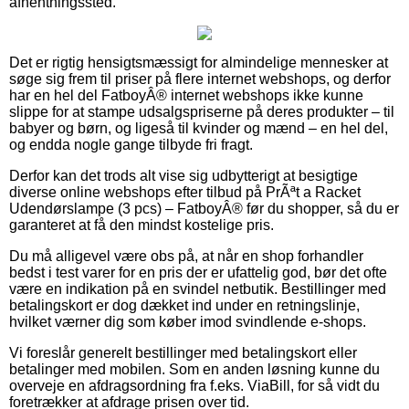
afhentningssted.
Det er rigtig hensigtsmæssigt for almindelige mennesker at
søge sig frem til priser på flere internet webshops, og derfor
har en hel del FatboyÂ® internet webshops ikke kunne
slippe for at stampe udsalgspriserne på deres produkter – til
babyer og børn, og ligeså til kvinder og mænd – en hel del,
og endda nogle gange tilbyde fri fragt.
Derfor kan det trods alt vise sig udbytterigt at besigtige
diverse online webshops efter tilbud på PrÃªt a Racket
Udendørslampe (3 pcs) – FatboyÂ® før du shopper, så du er
garanteret at få den mindst kostelige pris.
Du må alligevel være obs på, at når en shop forhandler
bedst i test varer for en pris der er ufattelig god, bør det ofte
være en indikation på en svindel netbutik. Bestillinger med
betalingskort er dog dækket ind under en retningslinje,
hvilket værner dig som køber imod svindlende e-shops.
Vi foreslår generelt bestillinger med betalingskort eller
betalinger med mobilen. Som en anden løsning kunne du
overveje en afdragsordning fra f.eks. ViaBill, for så vidt du
foretrækker at afdrage prisen over tid.