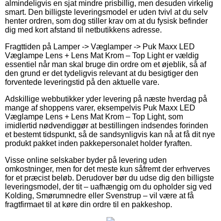
almindeligvis en sjat mindre prisbillig, men desuden virkelig
smart. Den billigste leveringsmodel er uden tvivl at du selv
henter ordren, som dog stiller krav om at du fysisk befinder
dig med kort afstand til netbutikkens adresse.
Fragttiden på Lamper -> Væglamper -> Puk Maxx LED
Væglampe Lens + Lens Mat Krom – Top Light er vældig
essentiel når man skal bruge din ordre om et øjeblik, så af
den grund er det tydeligvis relevant at du besigtiger den
forventede leveringstid på den aktuelle vare.
Adskillige webbutikker yder levering på næste hverdag på
mange af shoppens varer, eksempelvis Puk Maxx LED
Væglampe Lens + Lens Mat Krom – Top Light, som
imidlertid nødvendiggør at bestillingen indsendes forinden
et bestemt tidspunkt, så de sandsynligvis kan nå at få dit nye
produkt pakket inden pakkepersonalet holder fyraften.
Visse online selskaber byder på levering uden
omkostninger, men for det meste kun såfremt der erhverves
for et præcist beløb. Derudover bør du udse dig den billigste
leveringsmodel, der tit – uafhængig om du opholder sig ved
Kolding, Smørumnedre eller Svenstrup – vil være at få
fragtfirmaet til at køre din ordre til en pakkeshop.