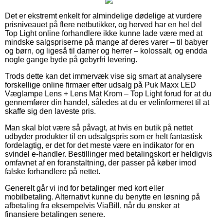
Det er ekstremt enkelt for almindelige dødelige at vurdere
prisniveauet på flere netbutikker, og herved har en hel del
Top Light online forhandlere ikke kunne lade være med at
mindske salgspriserne på mange af deres varer – til babyer
og børn, og ligeså til damer og herrer – kolossalt, og endda
nogle gange byde på gebyrfri levering.
Trods dette kan det immervæk vise sig smart at analysere
forskellige online firmaer efter udsalg på Puk Maxx LED
Væglampe Lens + Lens Mat Krom – Top Light forud for at du
gennemfører din handel, således at du er velinformeret til at
skaffe sig den laveste pris.
Man skal blot være så påvagt, at hvis en butik på nettet
udbyder produkter til en udsalgspris som er helt fantastisk
fordelagtig, er det for det meste være en indikator for en
svindel e-handler. Bestillinger med betalingskort er heldigvis
omfavnet af en foranstaltning, der passer på køber imod
falske forhandlere på nettet.
Generelt går vi ind for betalinger med kort eller
mobilbetaling. Alternativt kunne du benytte en løsning på
afbetaling fra eksempelvis ViaBill, når du ønsker at
finansiere betalingen senere.