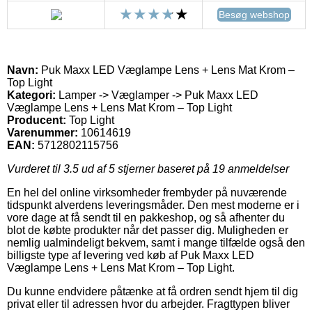
Besøg webshop
Navn:
Puk Maxx LED Væglampe Lens + Lens Mat Krom –
Top Light
Kategori:
Lamper -> Væglamper -> Puk Maxx LED
Væglampe Lens + Lens Mat Krom – Top Light
Producent:
Top Light
Varenummer:
10614619
EAN:
5712802115756
Vurderet til
3.5
ud af 5 stjerner baseret på
19
anmeldelser
En hel del online virksomheder frembyder på nuværende
tidspunkt alverdens leveringsmåder. Den mest moderne er i
vore dage at få sendt til en pakkeshop, og så afhenter du
blot de købte produkter når det passer dig. Muligheden er
nemlig ualmindeligt bekvem, samt i mange tilfælde også den
billigste type af levering ved køb af Puk Maxx LED
Væglampe Lens + Lens Mat Krom – Top Light.
Du kunne endvidere påtænke at få ordren sendt hjem til dig
privat eller til adressen hvor du arbejder. Fragttypen bliver