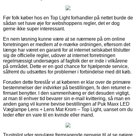
Før folk køber hos en Top Light forhandler på nettet burde de
sådan set have øje for webshoppens regler, det er dog
gerne ikke super interessant.
En nem løsning kunne være at se nærmere på om online
forretningen er medlem af e-mærke ordningen, eftersom det
længe har været en garanti for at internet selskabet tilslutter
sig de officielle regler, udover at internet forretningen
regelmæssigt undersøges af fagfolk der er inde i vilkårene
på området. Dette er en god chance for hjælpende service,
såfremt du udsættes for problemer i forbindelse med dit køb.
Foruden dette foreslår vi at køberen er klar over de primære
bestemmelser der indvirker på bestillingen, fx den returret e-
firmaet benytter. I den sammenhæng er det desuden vigtigt,
at man til enhver tid bevarer sin e-mail kvittering, så man en
anden gang vil kunne bevise bestillingen af Puk Maxx LED
Væglampe Lens + Lens Mat Krom – Top Light, uanset om du
leder efter en vare til en kvinde eller mand.
Trustpilot yder regulære fremragende genveje til at se nøjere