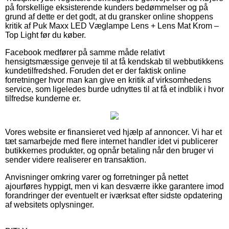
på forskellige eksisterende kunders bedømmelser og på
grund af dette er det godt, at du gransker online shoppens
kritik af Puk Maxx LED Væglampe Lens + Lens Mat Krom –
Top Light før du køber.
Facebook medfører på samme måde relativt
hensigtsmæssige genveje til at få kendskab til webbutikkens
kundetilfredshed. Foruden det er der faktisk online
forretninger hvor man kan give en kritik af virksomhedens
service, som ligeledes burde udnyttes til at få et indblik i hvor
tilfredse kunderne er.
Vores website er finansieret ved hjælp af annoncer. Vi har et
tæt samarbejde med flere internet handler idet vi publicerer
butikkernes produkter, og opnår betaling når den bruger vi
sender videre realiserer en transaktion.
Anvisninger omkring varer og forretninger på nettet
ajourføres hyppigt, men vi kan desværre ikke garantere imod
forandringer der eventuelt er iværksat efter sidste opdatering
af websitets oplysninger.