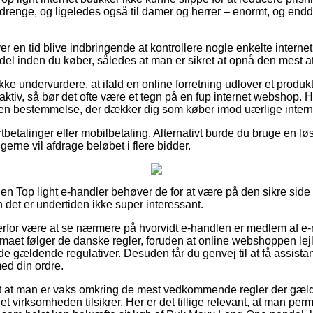
g drenge, og ligeledes også til damer og herrer – enormt, og end
er en tid blive indbringende at kontrollere nogle enkelte internet
 inden du køber, således at man er sikret at opnå den mest att
ke undervurdere, at ifald en online forretning udlover et produkt
raktiv, så bør det ofte være et tegn på en fup internet webshop. 
 en bestemmelse, der dækker dig som køber imod uærlige intern
rtbetalinger eller mobilbetaling. Alternativt burde du bruge en løs
gerne vil afdrage beløbet i flere bidder.
n Top light e-handler behøver de for at være på den sikre side 
det er undertiden ikke super interessant.
derfor være at se nærmere på hvorvidt e-handlen er medlem af e-
irmaet følger de danske regler, foruden at online webshoppen lej
 de gældende regulativer. Desuden får du genvej til at få assistan
ed din ordre.
t at man er vaks omkring de mest vedkommende regler der gælde
net virksomheden tilsikrer. Her er det tillige relevant, at man p