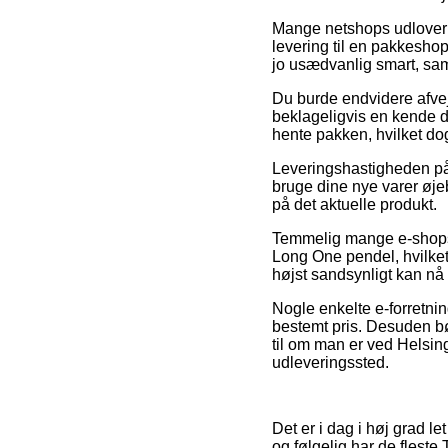
Mange netshops udlover i ø
levering til en pakkeshop
jo usædvanlig smart, sam
Du burde endvidere afveje 
beklageligvis en kende dy
hente pakken, hvilket dog 
Leveringshastigheden på
bruge dine nye varer øjeb
på det aktuelle produkt.
Temmelig mange e-shops s
Long One pendel, hvilket 
højst sandsynligt kan nå 
Nogle enkelte e-forretnin
bestemt pris. Desuden bø
til om man er ved Helsingø
udleveringssted.
Det er i dag i høj grad le
og følgelig har de fleste