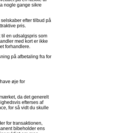
da nogle gange sikre
 selskaber efter tilbud på
raktive pris.
 til en udsalgspris som
Handler med kort er ikke
et forhandlere.
ning på afbetaling fra for
have øje for
mærket, da det generelt
lighedsvis efterses af
ce, for så vidt du skulle
r for transaktionen,
ermanent bibeholder ens