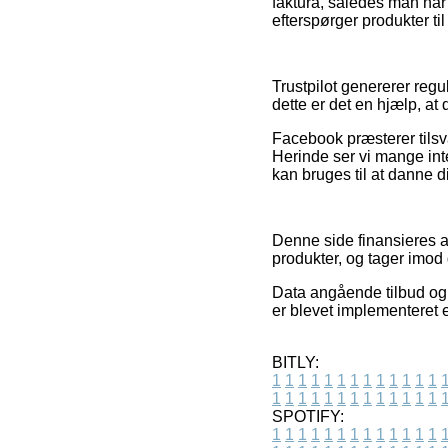
faktura, således man når
efterspørger produkter til
Trustpilot genererer regu
dette er det en hjælp, a
Facebook præsterer tils
Herinde ser vi mange inte
kan bruges til at danne di
Denne side finansieres a
produkter, og tager imod 
Data angående tilbud og 
er blevet implementeret 
BITLY:
1
1
1
1
1
1
1
1
1
1
1
1
1
1
1
1
1
1
1
1
1
1
1
1
1
1
SPOTIFY:
1
1
1
1
1
1
1
1
1
1
1
1
1