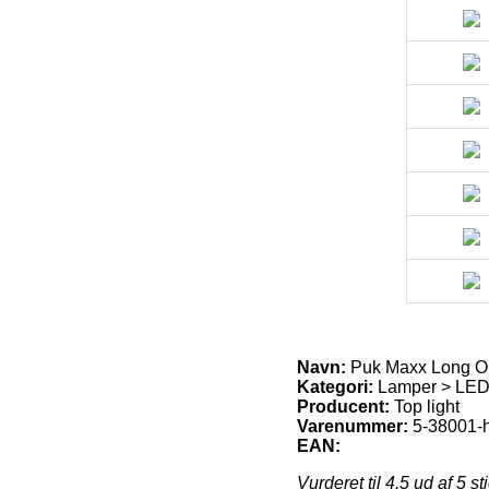
Navn:
Puk Maxx Long O
Kategori:
Lamper > LED 
Producent:
Top light
Varenummer:
5-38001-
EAN:
Vurderet til
4.5
ud af 5 st