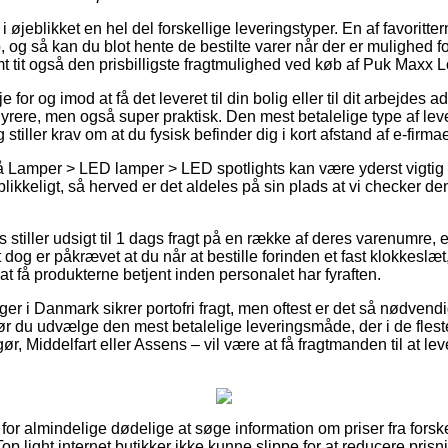
jeblikket en hel del forskellige leveringstyper. En af favorittern
, og så kan du blot hente de bestilte varer når der er mulighed f
t tit også den prisbilligste fragtmulighed ved køb af Puk Maxx
for og imod at få det leveret til din bolig eller til dit arbejdes 
rere, men også super praktisk. Den mest betalelige type af lever
stiller krav om at du fysisk befinder dig i kort afstand af e-firmae
 Lamper > LED lamper > LED spotlights kan være yderst vigtig 
likkeligt, så herved er det aldeles på sin plads at vi checker d
tiller udsigt til 1 dags fragt på en række af deres varenumre
dog er påkrævet at du når at bestille forinden et fast klokkeslæt
at få produkterne betjent inden personalet har fyraften.
ger i Danmark sikrer portofri fragt, men oftest er det så nødvendi
r du udvælge den mest betalelige leveringsmåde, der i de flest
r, Middelfart eller Assens – vil være at få fragtmanden til at leve
t for almindelige dødelige at søge information om priser fra forske
 Top light internet butikker ikke kunne slippe for at reducere pri