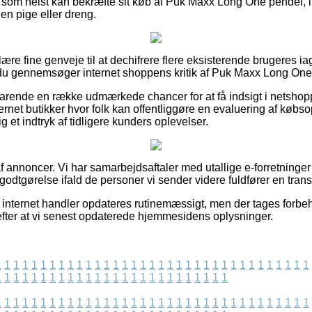
 som helst kan bekræfte sit køb af Puk Maxx Long One pendel, 
 en pige eller dreng.
lære fine genveje til at dechifrere flere eksisterende brugeres ia
t du gennemsøger internet shoppens kritik af Puk Maxx Long On
varende en række udmærkede chancer for at få indsigt i netsho
rnet butikker hvor folk kan offentliggøre en evaluering af købso
g et indtryk af tidligere kunders oplevelser.
f annoncer. Vi har samarbejdsaftaler med utallige e-forretninger
godtgørelse ifald de personer vi sender videre fuldfører en trans
internet handler opdateres rutinemæssigt, men der tages forbeho
efter at vi senest opdaterede hjemmesidens oplysninger.
1
1
1
1
1
1
1
1
1
1
1
1
1
1
1
1
1
1
1
1
1
1
1
1
1
1
1
1
1
1
1
1
1
1
1
1
1
1
1
1
1
1
1
1
1
1
1
1
1
1
1
1
1
1
1
1
1
1
1
1
1
1
1
1
1
1
1
1
1
1
1
1
1
1
1
1
1
1
1
1
1
1
1
1
1
1
1
1
1
1
1
1
1
1
1
1