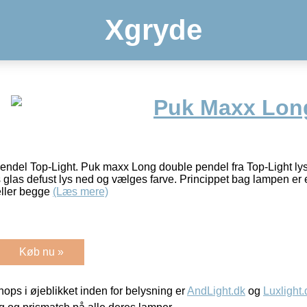
Xgryde
Puk Maxx Lon
del Top-Light. Puk maxx Long double pendel fra Top-Light lyse
s glas defust lys ned og vælges farve. Princippet bag lampen e
 eller begge
(Læs mere)
Køb nu »
ps i øjeblikket inden for belysning er
AndLight.dk
og
Luxlight.