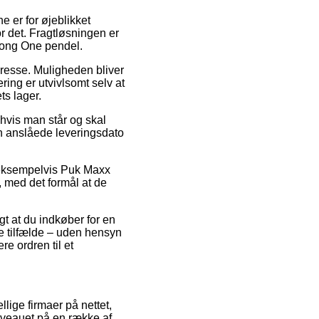
e er for øjeblikket
or det. Fragtløsningen er
 Long One pendel.
adresse. Muligheden bliver
ing er utvivlsomt selv at
ts lager.
hvis man står og skal
en anslåede leveringsdato
, eksempelvis Puk Maxx
, med det formål at de
gt at du indkøber for en
e tilfælde – uden hensyn
re ordren til et
llige firmaer på nettet,
sniveauet på en række af