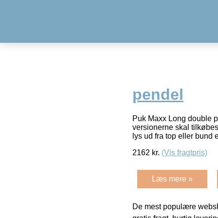
pendel
Puk Maxx Long double pen
versionerne skal tilkøbe
lys ud fra top eller bund
2162
kr.
(Vis fragtpris)
Læs mere »
De mest populære websho