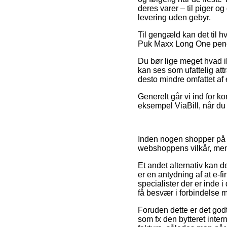
deres varer – til piger o
levering uden gebyr.
Til gengæld kan det til hv
Puk Maxx Long One pendel
Du bør lige meget hvad ik
kan ses som ufattelig att
desto mindre omfattet af
Generelt går vi ind for ko
eksempel ViaBill, når du 
Inden nogen shopper på e
webshoppens vilkår, men 
Et andet alternativ kan 
er en antydning af at e-f
specialister der er inde i
få besvær i forbindelse m
Foruden dette er det god
som fx den bytteret inter