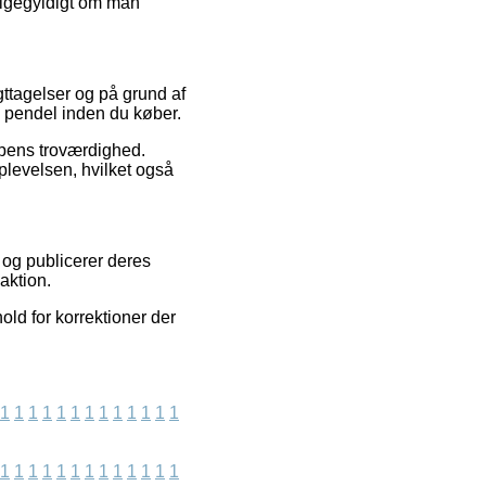
ligegyldigt om man
gttagelser og på grund af
e pendel inden du køber.
ppens troværdighed.
plevelsen, hvilket også
 og publicerer deres
aktion.
ld for korrektioner der
1
1
1
1
1
1
1
1
1
1
1
1
1
1
1
1
1
1
1
1
1
1
1
1
1
1