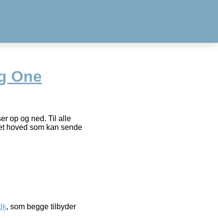
g One
r op og ned. Til alle
r et hoved som kan sende
dk
, som begge tilbyder