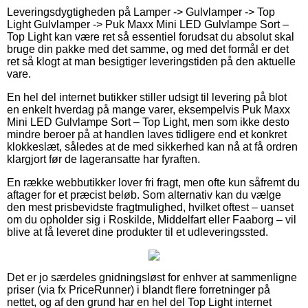
Leveringsdygtigheden på Lamper -> Gulvlamper -> Top
Light Gulvlamper -> Puk Maxx Mini LED Gulvlampe Sort –
Top Light kan være ret så essentiel forudsat du absolut skal
bruge din pakke med det samme, og med det formål er det
ret så klogt at man besigtiger leveringstiden på den aktuelle
vare.
En hel del internet butikker stiller udsigt til levering på blot
en enkelt hverdag på mange varer, eksempelvis Puk Maxx
Mini LED Gulvlampe Sort – Top Light, men som ikke desto
mindre beroer på at handlen laves tidligere end et konkret
klokkeslæt, således at de med sikkerhed kan nå at få ordren
klargjort før de lageransatte har fyraften.
En række webbutikker lover fri fragt, men ofte kun såfremt du
aftager for et præcist beløb. Som alternativ kan du vælge
den mest prisbevidste fragtmulighed, hvilket oftest – uanset
om du opholder sig i Roskilde, Middelfart eller Faaborg – vil
blive at få leveret dine produkter til et udleveringssted.
Det er jo særdeles gnidningsløst for enhver at sammenligne
priser (via fx PriceRunner) i blandt flere forretninger på
nettet, og af den grund har en hel del Top Light internet