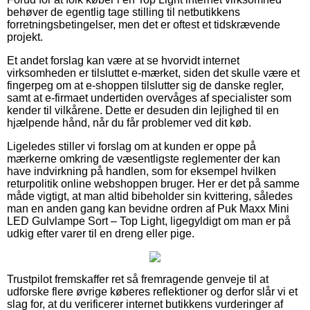
behøver de egentlig tage stilling til netbutikkens
forretningsbetingelser, men det er oftest et tidskrævende
projekt.
Et andet forslag kan være at se hvorvidt internet
virksomheden er tilsluttet e-mærket, siden det skulle være et
fingerpeg om at e-shoppen tilslutter sig de danske regler,
samt at e-firmaet undertiden overvåges af specialister som
kender til vilkårene. Dette er desuden din lejlighed til en
hjælpende hånd, når du får problemer ved dit køb.
Ligeledes stiller vi forslag om at kunden er oppe på
mærkerne omkring de væsentligste reglementer der kan
have indvirkning på handlen, som for eksempel hvilken
returpolitik online webshoppen bruger. Her er det på samme
måde vigtigt, at man altid bibeholder sin kvittering, således
man en anden gang kan bevidne ordren af Puk Maxx Mini
LED Gulvlampe Sort – Top Light, ligegyldigt om man er på
udkig efter varer til en dreng eller pige.
Trustpilot fremskaffer ret så fremragende genveje til at
udforske flere øvrige køberes reflektioner og derfor slår vi et
slag for, at du verificerer internet butikkens vurderinger af