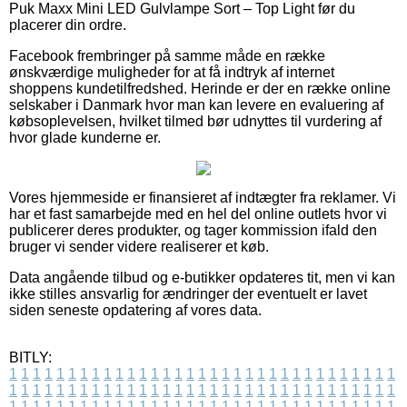
Puk Maxx Mini LED Gulvlampe Sort – Top Light før du
placerer din ordre.
Facebook frembringer på samme måde en række
ønskværdige muligheder for at få indtryk af internet
shoppens kundetilfredshed. Herinde er der en række online
selskaber i Danmark hvor man kan levere en evaluering af
købsoplevelsen, hvilket tilmed bør udnyttes til vurdering af
hvor glade kunderne er.
Vores hjemmeside er finansieret af indtægter fra reklamer. Vi
har et fast samarbejde med en hel del online outlets hvor vi
publicerer deres produkter, og tager kommission ifald den
bruger vi sender videre realiserer et køb.
Data angående tilbud og e-butikker opdateres tit, men vi kan
ikke stilles ansvarlig for ændringer der eventuelt er lavet
siden seneste opdatering af vores data.
BITLY:
1
1
1
1
1
1
1
1
1
1
1
1
1
1
1
1
1
1
1
1
1
1
1
1
1
1
1
1
1
1
1
1
1
1
1
1
1
1
1
1
1
1
1
1
1
1
1
1
1
1
1
1
1
1
1
1
1
1
1
1
1
1
1
1
1
1
1
1
1
1
1
1
1
1
1
1
1
1
1
1
1
1
1
1
1
1
1
1
1
1
1
1
1
1
1
1
1
1
1