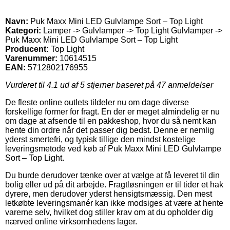
Navn:
Puk Maxx Mini LED Gulvlampe Sort – Top Light
Kategori:
Lamper -> Gulvlamper -> Top Light Gulvlamper ->
Puk Maxx Mini LED Gulvlampe Sort – Top Light
Producent:
Top Light
Varenummer:
10614515
EAN:
5712802176955
Vurderet til
4.1
ud af 5 stjerner baseret på
47
anmeldelser
De fleste online outlets tildeler nu om dage diverse
forskellige former for fragt. En der er meget almindelig er nu
om dage at afsende til en pakkeshop, hvor du så nemt kan
hente din ordre når det passer dig bedst. Denne er nemlig
yderst smertefri, og typisk tillige den mindst kostelige
leveringsmetode ved køb af Puk Maxx Mini LED Gulvlampe
Sort – Top Light.
Du burde derudover tænke over at vælge at få leveret til din
bolig eller ud på dit arbejde. Fragtløsningen er til tider et hak
dyrere, men derudover yderst hensigtsmæssig. Den mest
letkøbte leveringsmanér kan ikke modsiges at være at hente
varerne selv, hvilket dog stiller krav om at du opholder dig
nærved online virksomhedens lager.