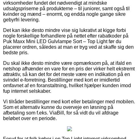
virksomheder fundet det nødvendigt at mindske
udsalgspriserne på produkterne – til juniorer, samt også til
kvinder og mænd – enormt, og endda nogle gange sikre
gebyrfri levering.
Det kan ikke desto mindre vise sig lukrativt at kigge forbi
nogle forskellige forhandlere på nettet efter rabatkoder på
Puk Maxx Mini LED Gulvlampe Sort – Top Light før du
placerer ordren, således at man er tryg ved at skaffe sig den
bedste pris.
Du skal ikke desto mindre være opmærksom på, at ifald en
netshop afhænder en vare for en pris der virker helt ekstremt
attraktiv, så kan det for det meste være en indikation på en
svindel e-forretning. Bestillinger med kort er imidlertid
omfavnet af en foranstaltning, hvilket hjælper kunden imod
fup internet selskaber.
Vi tilråder bestillinger med kort eller betalinger med mobilen.
Som et alternativ kunne du overveje en løsning på
afbetaling som f.eks. ViaBill, for så vidt du vil afdrage
beløbet over en periode.
Forud for at folk køber i en Top Light internet virksomhed