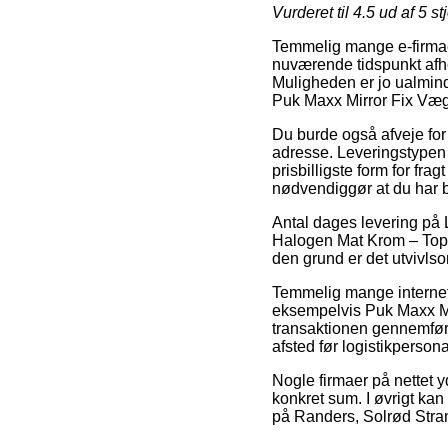
Vurderet til
4.5
ud af 5 st
Temmelig mange e-firmaer
nuværende tidspunkt afhe
Muligheden er jo ualmind
Puk Maxx Mirror Fix Væ
Du burde også afveje for o
adresse. Leveringstypen
prisbilligste form for fra
nødvendiggør at du har 
Antal dages levering p
Halogen Mat Krom – Top L
den grund er det utvivlso
Temmelig mange internet 
eksempelvis Puk Maxx Mi
transaktionen gennemføres
afsted før logistikpersona
Nogle firmaer på nettet 
konkret sum. I øvrigt kan
på Randers, Solrød Strand 