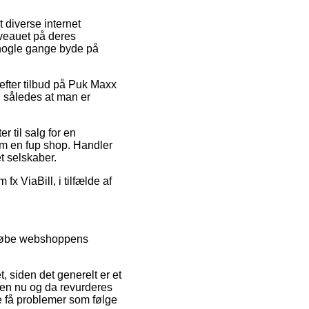
t diverse internet
iveauet på deres
a nogle gange byde på
s efter tilbud på Puk Maxx
 således at man er
r til salg for en
om en fup shop. Handler
et selskaber.
fx ViaBill, i tilfælde af
emløbe webshoppens
 siden det generelt er et
ppen nu og da revurderes
le få problemer som følge