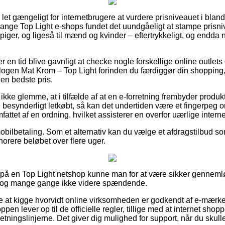
let gængeligt for internetbrugere at vurdere prisniveauet i bland
mange Top Light e-shops fundet det uundgåeligt at stampe prisn
 piger, og ligeså til mænd og kvinder – eftertrykkeligt, og endd
er en tid blive gavnligt at checke nogle forskellige online outlet
ogen Mat Krom – Top Light forinden du færdiggør din shopping,
en bedste pris.
ke glemme, at i tilfælde af at en e-forretning frembyder produkte
e besynderligt letkøbt, så kan det undertiden være et fingerpeg 
mfattet af en ordning, hvilket assisterer en overfor uærlige intern
mobilbetaling. Som et alternativ kan du vælge et afdragstilbud som 
onorere beløbet over flere uger.
er på en Top Light netshop kunne man for at være sikker genn
r dog mange gange ikke videre spændende.
at kigge hvorvidt online virksomheden er godkendt af e-mærket,
pen lever op til de officielle regler, tillige med at internet sho
 retningslinjerne. Det giver dig mulighed for support, når du skul