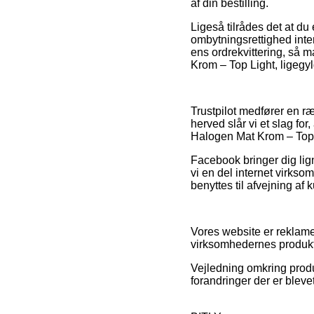
af din bestilling.
Ligeså tilrådes det at d
ombytningsrettighed inte
ens ordrekvittering, så 
Krom – Top Light, ligegyl
Trustpilot medfører en r
herved slår vi et slag f
Halogen Mat Krom – Top 
Facebook bringer dig lign
vi en del internet virks
benyttes til afvejning af 
Vores website er reklamef
virksomhedernes produkte
Vejledning omkring produ
forandringer der er bleve