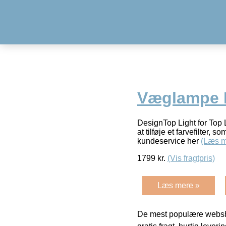
Væglampe H
DesignTop Light for To
at tilføje et farvefilter, 
kundeservice her
(Læs m
1799
kr.
(Vis fragtpris)
Læs mere »
De mest populære websho