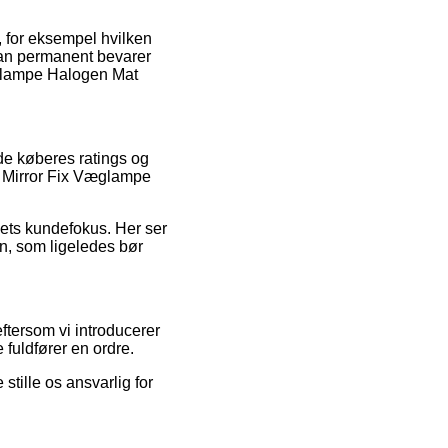
, for eksempel hvilken
 man permanent bevarer
Væglampe Halogen Mat
nde køberes ratings og
x Mirror Fix Væglampe
maets kundefokus. Her ser
n, som ligeledes bør
ftersom vi introducerer
fuldfører en ordre.
tille os ansvarlig for