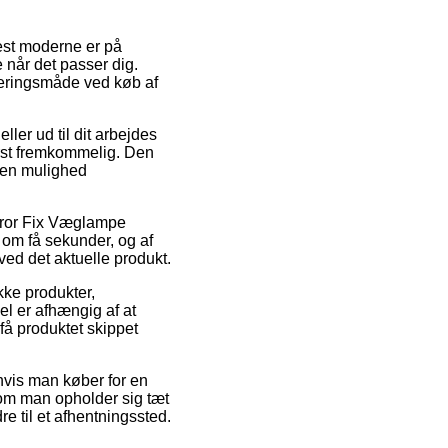
mest moderne er på
 når det passer dig.
everingsmåde ved køb af
ller ud til dit arbejdes
rst fremkommelig. Den
 den mulighed
rror Fix Væglampe
 om få sekunder, og af
ved det aktuelle produkt.
kke produkter,
l er afhængig af at
få produktet skippet
hvis man køber for en
t om man opholder sig tæt
re til et afhentningssted.