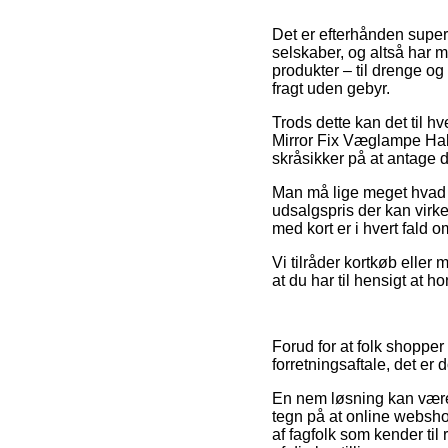
Det er efterhånden super 
selskaber, og altså har 
produkter – til drenge og
fragt uden gebyr.
Trods dette kan det til hv
Mirror Fix Væglampe Hal
skråsikker på at antage d
Man må lige meget hvad ik
udsalgspris der kan virk
med kort er i hvert fald o
Vi tilråder kortkøb eller 
at du har til hensigt at h
Forud for at folk shopp
forretningsaftale, det e
En nem løsning kan være 
tegn på at online webshop
af fagfolk som kender til