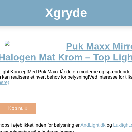
Xgryde
Puk Maxx Mirr
alogen Mat Krom – Top Ligh
p Light KonceptMed Puk Maxx får du en moderne og spændende 
som kan realisere et hvert behov for belysning!Ved interesse for tilkø
ere)
Køb nu »
ps i øjeblikket inden for belysning er
AndLight.dk
og
Luxlight.