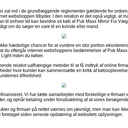
u er sat ind i de grundlæggende reglementer gældende for ordren
rnet webshoppen tilbyder. I den relation er det også vigtigt, at
man til enhver tid kan bevidne sit køb af Puk Maxx Mirror Fix 
digt om du søger en vare til en kvinde eller mand.
ække hæderlige chancer for at vurdere en stor portion eksistere
or, at du eftergår internet webshoppens bedømmelser af Puk Max
Light inden du køber.
ende relativt uafhængige metoder til at få indtryk af online fir
omheder hvor kunder kan sammensætte en kritik af købsoplevelse
kundernes tilfredshed.
inansieret. Vi har tætte samarbejder med forskellige e-firmaer e
r, og opnår betaling under forudsætning af at vores besøgende 
kter og firmaer på nettet værnes om jævnligt, men man kan ikke s
t foretaget siden seneste opdatering af websitets oplysninger.