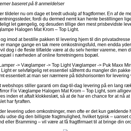
jerner baseret på
8
anmeldelser
 tildeler nu om dage et bredt udvalg af fragtformer. En af de 
ntningssteder, fordi du dermed nemt kan hente bestillingen lige
eligt let gængelig, og desuden tillige den mest prisbevidste l
glampe Halogen Mat Krom – Top Light.
g imod at bestille pakken til levering hjem til din privatadresse e
 er mange gange en tak mere omkostningsfuld, men endda yde
gt vil dog i de fleste tilfælde være at du selv henter varerne, men
bopæl i nærheden af online forretningens bopæl.
å Lamper -> Væglamper -> Top Light Væglamper -> Puk Maxx Mi
ight er selvfølgelig ret essentiel såfremt du mangler din pakke
mt essentielt at man ser nærmere på tidshorisonten for levering 
webshops stiller garanti om dag-til-dag levering på en lang ræ
rror Fix Væglampe Halogen Mat Krom – Top Light, som alligeve
 inden et aftalt klokkeslæt, så at de har en chance for at nå at 
let har fyraften.
yder levering uden omkostninger, men ofte er det kun gældende 
 du udse dig den billigste fragtmulighed, hvilket typisk – uanse
eller Bramming – vil være at få fragtfirmaet til at bringe din ord