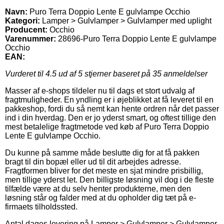
Navn:
Puro Terra Doppio Lente E gulvlampe Occhio
Kategori:
Lamper > Gulvlamper > Gulvlamper med uplight
Producent:
Occhio
Varenummer:
28696-Puro Terra Doppio Lente E gulvlampe
Occhio
EAN:
Vurderet til
4.5
ud af 5 stjerner baseret på
35
anmeldelser
Masser af e-shops tildeler nu til dags et stort udvalg af
fragtmuligheder. En yndling er i øjeblikket at få leveret til en
pakkeshop, fordi du så nemt kan hente ordren når det passer
ind i din hverdag. Den er jo yderst smart, og oftest tillige den
mest betalelige fragtmetode ved køb af Puro Terra Doppio
Lente E gulvlampe Occhio.
Du kunne på samme måde beslutte dig for at få pakken
bragt til din bopæl eller ud til dit arbejdes adresse.
Fragtformen bliver for det meste en sjat mindre prisbillig,
men tillige yderst let. Den billigste løsning vil dog i de fleste
tilfælde være at du selv henter produkterne, men den
løsning står og falder med at du opholder dig tæt på e-
firmaets tilholdssted.
Antal dages levering på Lamper > Gulvlamper > Gulvlamper