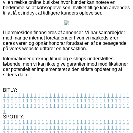
vi en række online butikker hvor kunder kan notere en
bedømmelse af købsoplevelsen, hvilket tillige kan anvendes
til at få et indtryk af tidligere kunders oplevelser.
Hjemmesiden finansieres af annoncer. Vi har samarbejder
med mange internet foretagender hvori vi markedsfører
deres varer, og opnår honorar forudsat en af de besøgende
på vores website udfører en transaktion.
Informationer omkring tilbud og e-shops understøttes
løbende, men vi kan ikke give garantier imod modifikationer
der potentielt er implementeret siden sidste opdatering af
sidens data.
BITLY:
1
1
1
1
1
1
1
1
1
1
1
1
1
1
1
1
1
1
1
1
1
1
1
1
1
1
1
1
1
1
1
1
1
1
1
1
1
1
1
1
1
1
1
1
1
1
1
1
1
1
1
1
1
1
1
1
1
1
1
1
1
1
1
1
1
1
1
1
1
1
1
1
1
1
1
1
1
1
1
1
1
1
1
1
1
1
1
1
1
1
1
1
1
1
1
1
1
1
1
1
SPOTIFY:
1
1
1
1
1
1
1
1
1
1
1
1
1
1
1
1
1
1
1
1
1
1
1
1
1
1
1
1
1
1
1
1
1
1
1
1
1
1
1
1
1
1
1
1
1
1
1
1
1
1
1
1
1
1
1
1
1
1
1
1
1
1
1
1
1
1
1
1
1
1
1
1
1
1
1
1
1
1
1
1
1
1
1
1
1
1
1
1
1
1
1
1
1
1
1
1
1
1
1