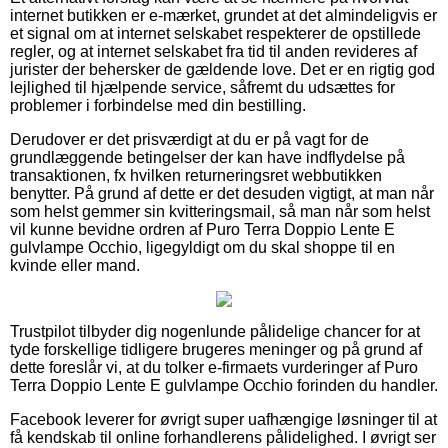
internet butikken er e-mærket, grundet at det almindeligvis er
et signal om at internet selskabet respekterer de opstillede
regler, og at internet selskabet fra tid til anden revideres af
jurister der behersker de gældende love. Det er en rigtig god
lejlighed til hjælpende service, såfremt du udsættes for
problemer i forbindelse med din bestilling.
Derudover er det prisværdigt at du er på vagt for de
grundlæggende betingelser der kan have indflydelse på
transaktionen, fx hvilken returneringsret webbutikken
benytter. På grund af dette er det desuden vigtigt, at man når
som helst gemmer sin kvitteringsmail, så man når som helst
vil kunne bevidne ordren af Puro Terra Doppio Lente E
gulvlampe Occhio, ligegyldigt om du skal shoppe til en
kvinde eller mand.
Trustpilot tilbyder dig nogenlunde pålidelige chancer for at
tyde forskellige tidligere brugeres meninger og på grund af
dette foreslår vi, at du tolker e-firmaets vurderinger af Puro
Terra Doppio Lente E gulvlampe Occhio forinden du handler.
Facebook leverer for øvrigt super uafhængige løsninger til at
få kendskab til online forhandlerens pålidelighed. I øvrigt ser