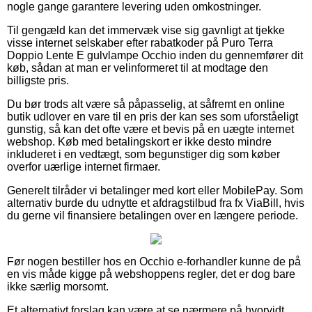
nogle gange garantere levering uden omkostninger.
Til gengæld kan det immervæk vise sig gavnligt at tjekke
visse internet selskaber efter rabatkoder på Puro Terra
Doppio Lente E gulvlampe Occhio inden du gennemfører dit
køb, sådan at man er velinformeret til at modtage den
billigste pris.
Du bør trods alt være så påpasselig, at såfremt en online
butik udlover en vare til en pris der kan ses som uforståeligt
gunstig, så kan det ofte være et bevis på en uægte internet
webshop. Køb med betalingskort er ikke desto mindre
inkluderet i en vedtægt, som begunstiger dig som køber
overfor uærlige internet firmaer.
Generelt tilråder vi betalinger med kort eller MobilePay. Som
alternativ burde du udnytte et afdragstilbud fra fx ViaBill, hvis
du gerne vil finansiere betalingen over en længere periode.
Før nogen bestiller hos en Occhio e-forhandler kunne de på
en vis måde kigge på webshoppens regler, det er dog bare
ikke særlig morsomt.
Et alternativt forslag kan være at se nærmere på hvorvidt