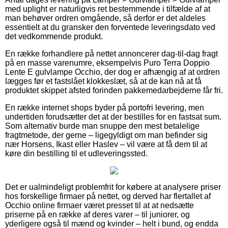
med uplight er naturligvis ret bestemmende i tilfælde af at
man behøver ordren omgående, så derfor er det aldeles
essentielt at du gransker den forventede leveringsdato ved
det vedkommende produkt.
En række forhandlere på nettet annoncerer dag-til-dag fragt
på en masse varenumre, eksempelvis Puro Terra Doppio
Lente E gulvlampe Occhio, der dog er afhængig af at ordren
lægges før et fastslået klokkeslæt, så at de kan nå at få
produktet skippet afsted forinden pakkemedarbejderne får fri.
En række internet shops byder på portofri levering, men
undertiden forudsætter det at der bestilles for en fastsat sum.
Som alternativ burde man snuppe den mest betalelige
fragtmetode, der gerne – ligegyldigt om man befinder sig
nær Horsens, Ikast eller Haslev – vil være at få dem til at
køre din bestilling til et udleveringssted.
Det er ualmindeligt problemfrit for købere at analysere priser
hos forskellige firmaer på nettet, og derved har flertallet af
Occhio online firmaer været presset til at at nedsætte
priserne på en række af deres varer – til juniorer, og
yderligere også til mænd og kvinder – helt i bund, og endda