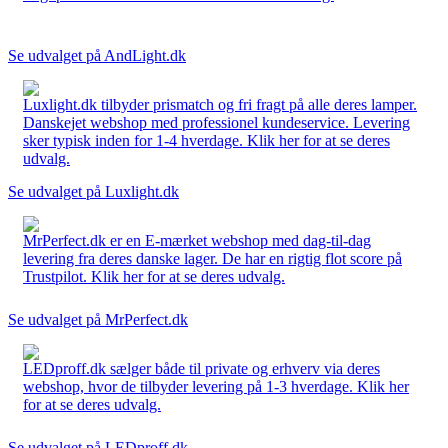
Se udvalget på AndLight.dk
Luxlight.dk tilbyder prismatch og fri fragt på alle deres lamper.
Danskejet webshop med professionel kundeservice. Levering
sker typisk inden for 1-4 hverdage. Klik her for at se deres
udvalg.
Se udvalget på Luxlight.dk
MrPerfect.dk er en E-mærket webshop med dag-til-dag
levering fra deres danske lager. De har en rigtig flot score på
Trustpilot. Klik her for at se deres udvalg.
Se udvalget på MrPerfect.dk
LEDproff.dk sælger både til private og erhverv via deres
webshop, hvor de tilbyder levering på 1-3 hverdage. Klik her
for at se deres udvalg.
Se udvalget på LEDproff.dk