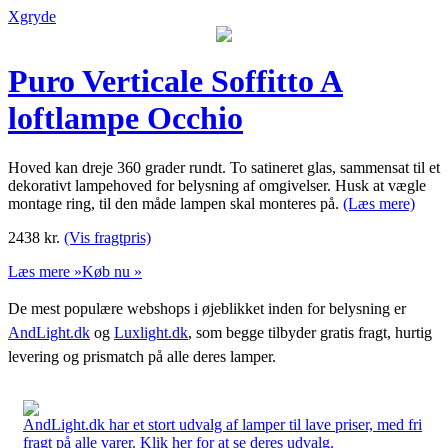
Xgryde
Puro Verticale Soffitto A
loftlampe Occhio
Hoved kan dreje 360 grader rundt. To satineret glas, sammensat til et
dekorativt lampehoved for belysning af omgivelser. Husk at vægle
montage ring, til den måde lampen skal monteres på.
(Læs mere)
2438
kr.
(Vis fragtpris)
Læs mere »
Køb nu »
De mest populære webshops i øjeblikket inden for belysning er
AndLight.dk
og
Luxlight.dk
, som begge tilbyder gratis fragt, hurtig
levering og prismatch på alle deres lamper.
AndLight.dk har et stort udvalg af lamper til lave priser, med fri
fragt på alle varer. Klik her for at se deres udvalg.