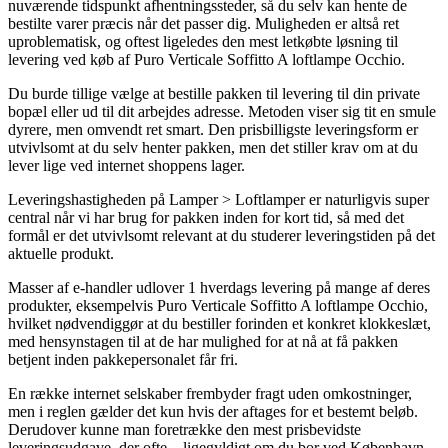
nuværende tidspunkt afhentningssteder, så du selv kan hente de
bestilte varer præcis når det passer dig. Muligheden er altså ret
uproblematisk, og oftest ligeledes den mest letkøbte løsning til
levering ved køb af Puro Verticale Soffitto A loftlampe Occhio.
Du burde tillige vælge at bestille pakken til levering til din private
bopæl eller ud til dit arbejdes adresse. Metoden viser sig tit en smule
dyrere, men omvendt ret smart. Den prisbilligste leveringsform er
utvivlsomt at du selv henter pakken, men det stiller krav om at du
lever lige ved internet shoppens lager.
Leveringshastigheden på Lamper > Loftlamper er naturligvis super
central når vi har brug for pakken inden for kort tid, så med det
formål er det utvivlsomt relevant at du studerer leveringstiden på det
aktuelle produkt.
Masser af e-handler udlover 1 hverdags levering på mange af deres
produkter, eksempelvis Puro Verticale Soffitto A loftlampe Occhio,
hvilket nødvendiggør at du bestiller forinden et konkret klokkeslæt,
med hensynstagen til at de har mulighed for at nå at få pakken
betjent inden pakkepersonalet får fri.
En række internet selskaber frembyder fragt uden omkostninger,
men i reglen gælder det kun hvis der aftages for et bestemt beløb.
Derudover kunne man foretrække den mest prisbevidste
leveringsudgave, der ofte – ligegyldigt om du bor ved København,