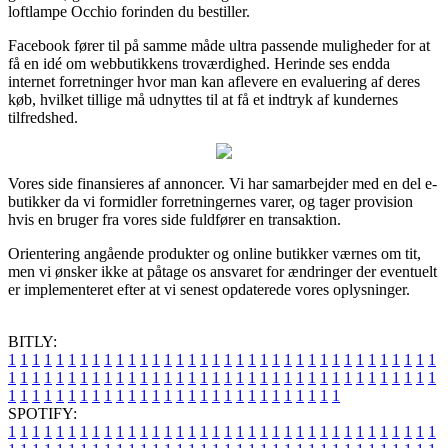
loftlampe Occhio forinden du bestiller.
Facebook fører til på samme måde ultra passende muligheder for at
få en idé om webbutikkens troværdighed. Herinde ses endda
internet forretninger hvor man kan aflevere en evaluering af deres
køb, hvilket tillige må udnyttes til at få et indtryk af kundernes
tilfredshed.
Vores side finansieres af annoncer. Vi har samarbejder med en del e-
butikker da vi formidler forretningernes varer, og tager provision
hvis en bruger fra vores side fuldfører en transaktion.
Orientering angående produkter og online butikker værnes om tit,
men vi ønsker ikke at påtage os ansvaret for ændringer der eventuelt
er implementeret efter at vi senest opdaterede vores oplysninger.
BITLY:
1
1
1
1
1
1
1
1
1
1
1
1
1
1
1
1
1
1
1
1
1
1
1
1
1
1
1
1
1
1
1
1
1
1
1
1
1
1
1
1
1
1
1
1
1
1
1
1
1
1
1
1
1
1
1
1
1
1
1
1
1
1
1
1
1
1
1
1
1
1
1
1
1
1
1
1
1
1
1
1
1
1
1
1
1
1
1
1
1
1
1
1
1
1
1
1
1
1
1
1
SPOTIFY:
1
1
1
1
1
1
1
1
1
1
1
1
1
1
1
1
1
1
1
1
1
1
1
1
1
1
1
1
1
1
1
1
1
1
1
1