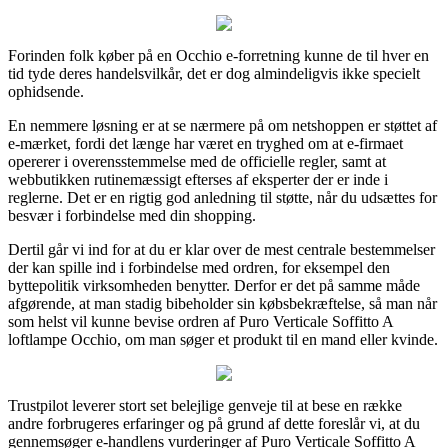
Forinden folk køber på en Occhio e-forretning kunne de til hver en
tid tyde deres handelsvilkår, det er dog almindeligvis ikke specielt
ophidsende.
En nemmere løsning er at se nærmere på om netshoppen er støttet af
e-mærket, fordi det længe har været en tryghed om at e-firmaet
opererer i overensstemmelse med de officielle regler, samt at
webbutikken rutinemæssigt efterses af eksperter der er inde i
reglerne. Det er en rigtig god anledning til støtte, når du udsættes for
besvær i forbindelse med din shopping.
Dertil går vi ind for at du er klar over de mest centrale bestemmelser
der kan spille ind i forbindelse med ordren, for eksempel den
byttepolitik virksomheden benytter. Derfor er det på samme måde
afgørende, at man stadig bibeholder sin købsbekræftelse, så man når
som helst vil kunne bevise ordren af Puro Verticale Soffitto A
loftlampe Occhio, om man søger et produkt til en mand eller kvinde.
Trustpilot leverer stort set belejlige genveje til at bese en række
andre forbrugeres erfaringer og på grund af dette foreslår vi, at du
gennemsøger e-handlens vurderinger af Puro Verticale Soffitto A