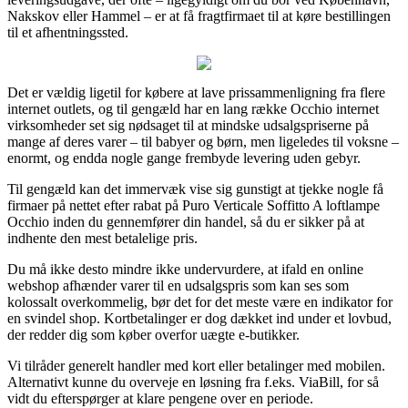
Nakskov eller Hammel – er at få fragtfirmaet til at køre bestillingen
til et afhentningssted.
Det er vældig ligetil for købere at lave prissammenligning fra flere
internet outlets, og til gengæld har en lang række Occhio internet
virksomheder set sig nødsaget til at mindske udsalgspriserne på
mange af deres varer – til babyer og børn, men ligeledes til voksne –
enormt, og endda nogle gange frembyde levering uden gebyr.
Til gengæld kan det immervæk vise sig gunstigt at tjekke nogle få
firmaer på nettet efter rabat på Puro Verticale Soffitto A loftlampe
Occhio inden du gennemfører din handel, så du er sikker på at
indhente den mest betalelige pris.
Du må ikke desto mindre ikke undervurdere, at ifald en online
webshop afhænder varer til en udsalgspris som kan ses som
kolossalt overkommelig, bør det for det meste være en indikator for
en svindel shop. Kortbetalinger er dog dækket ind under et lovbud,
der redder dig som køber overfor uægte e-butikker.
Vi tilråder generelt handler med kort eller betalinger med mobilen.
Alternativt kunne du overveje en løsning fra f.eks. ViaBill, for så
vidt du efterspørger at klare pengene over en periode.