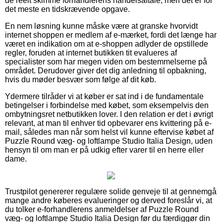
de reelt skimme forhandlerens handelsaftale, men det er for
det meste en tidskrævende opgave.
En nem løsning kunne måske være at granske hvorvidt
internet shoppen er medlem af e-mærket, fordi det længe har
været en indikation om at e-shoppen adlyder de opstillede
regler, foruden at internet butikken tit evalueres af
specialister som har megen viden om bestemmelserne på
området. Derudover giver det dig anledning til opbakning,
hvis du møder besvær som følge af dit køb.
Ydermere tilråder vi at køber er sat ind i de fundamentale
betingelser i forbindelse med købet, som eksempelvis den
ombytningsret netbutikken lover. I den relation er det i øvrigt
relevant, at man til enhver tid opbevarer ens kvittering på e-
mail, således man når som helst vil kunne eftervise købet af
Puzzle Round væg- og loftlampe Studio Italia Design, uden
hensyn til om man er på udkig efter varer til en herre eller
dame.
Trustpilot genererer regulære solide genveje til at gennemgå
mange andre køberes evalueringer og derved foreslår vi, at
du tolker e-forhandlerens anmeldelser af Puzzle Round
væg- og loftlampe Studio Italia Design før du færdiggør din