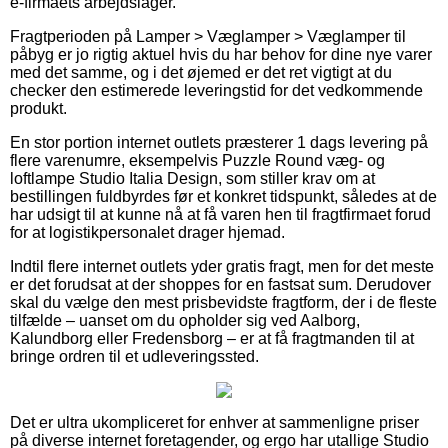
e-firmaets arbejdslager.
Fragtperioden på Lamper > Væglamper > Væglamper til
påbyg er jo rigtig aktuel hvis du har behov for dine nye varer
med det samme, og i det øjemed er det ret vigtigt at du
checker den estimerede leveringstid for det vedkommende
produkt.
En stor portion internet outlets præsterer 1 dags levering på
flere varenumre, eksempelvis Puzzle Round væg- og
loftlampe Studio Italia Design, som stiller krav om at
bestillingen fuldbyrdes før et konkret tidspunkt, således at de
har udsigt til at kunne nå at få varen hen til fragtfirmaet forud
for at logistikpersonalet drager hjemad.
Indtil flere internet outlets yder gratis fragt, men for det meste
er det forudsat at der shoppes for en fastsat sum. Derudover
skal du vælge den mest prisbevidste fragtform, der i de fleste
tilfælde – uanset om du opholder sig ved Aalborg,
Kalundborg eller Fredensborg – er at få fragtmanden til at
bringe ordren til et udleveringssted.
Det er ultra ukompliceret for enhver at sammenligne priser
på diverse internet foretagender, og ergo har utallige Studio