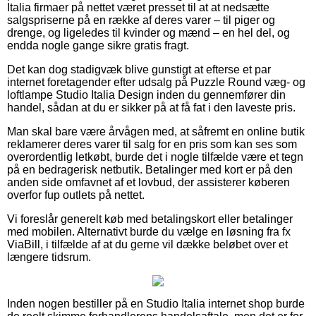
Italia firmaer på nettet været presset til at at nedsætte
salgspriserne på en række af deres varer – til piger og
drenge, og ligeledes til kvinder og mænd – en hel del, og
endda nogle gange sikre gratis fragt.
Det kan dog stadigvæk blive gunstigt at efterse et par
internet foretagender efter udsalg på Puzzle Round væg- og
loftlampe Studio Italia Design inden du gennemfører din
handel, sådan at du er sikker på at få fat i den laveste pris.
Man skal bare være årvågen med, at såfremt en online butik
reklamerer deres varer til salg for en pris som kan ses som
overordentlig letkøbt, burde det i nogle tilfælde være et tegn
på en bedragerisk netbutik. Betalinger med kort er på den
anden side omfavnet af et lovbud, der assisterer køberen
overfor fup outlets på nettet.
Vi foreslår generelt køb med betalingskort eller betalinger
med mobilen. Alternativt burde du vælge en løsning fra fx
ViaBill, i tilfælde af at du gerne vil dække beløbet over et
længere tidsrum.
Inden nogen bestiller på en Studio Italia internet shop burde