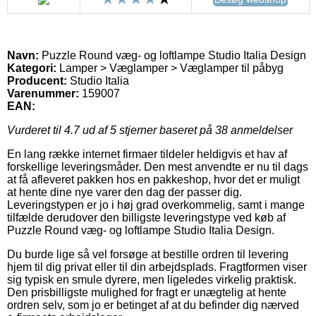
Navn:
Puzzle Round væg- og loftlampe Studio Italia Design
Kategori:
Lamper > Væglamper > Væglamper til påbyg
Producent:
Studio Italia
Varenummer:
159007
EAN:
Vurderet til
4.7
ud af 5 stjerner baseret på
38
anmeldelser
En lang række internet firmaer tildeler heldigvis et hav af
forskellige leveringsmåder. Den mest anvendte er nu til dags
at få afleveret pakken hos en pakkeshop, hvor det er muligt
at hente dine nye varer den dag der passer dig.
Leveringstypen er jo i høj grad overkommelig, samt i mange
tilfælde derudover den billigste leveringstype ved køb af
Puzzle Round væg- og loftlampe Studio Italia Design.
Du burde lige så vel forsøge at bestille ordren til levering
hjem til dig privat eller til din arbejdsplads. Fragtformen viser
sig typisk en smule dyrere, men ligeledes virkelig praktisk.
Den prisbilligste mulighed for fragt er unægtelig at hente
ordren selv, som jo er betinget af at du befinder dig nærved