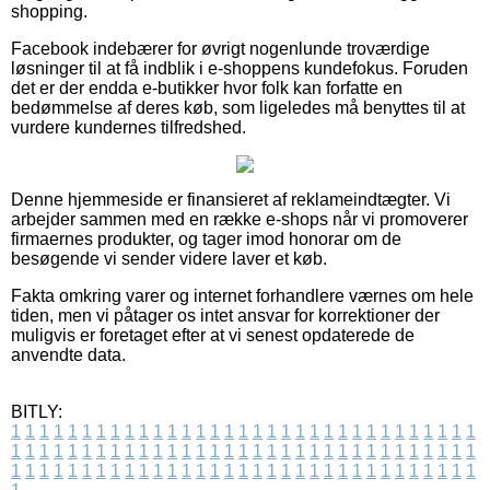
shopping.
Facebook indebærer for øvrigt nogenlunde troværdige
løsninger til at få indblik i e-shoppens kundefokus. Foruden
det er der endda e-butikker hvor folk kan forfatte en
bedømmelse af deres køb, som ligeledes må benyttes til at
vurdere kundernes tilfredshed.
Denne hjemmeside er finansieret af reklameindtægter. Vi
arbejder sammen med en række e-shops når vi promoverer
firmaernes produkter, og tager imod honorar om de
besøgende vi sender videre laver et køb.
Fakta omkring varer og internet forhandlere værnes om hele
tiden, men vi påtager os intet ansvar for korrektioner der
muligvis er foretaget efter at vi senest opdaterede de
anvendte data.
BITLY:
1
1
1
1
1
1
1
1
1
1
1
1
1
1
1
1
1
1
1
1
1
1
1
1
1
1
1
1
1
1
1
1
1
1
1
1
1
1
1
1
1
1
1
1
1
1
1
1
1
1
1
1
1
1
1
1
1
1
1
1
1
1
1
1
1
1
1
1
1
1
1
1
1
1
1
1
1
1
1
1
1
1
1
1
1
1
1
1
1
1
1
1
1
1
1
1
1
1
1