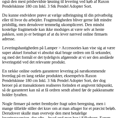
også den mest prisbevidste løsning til levering ved køb af Raxon
Pendelskinne 180 cm Inkl. 3 Stk Pendel Adopter Sort.
Du kunne endvidere prøve at vælge udbringning til din privatbolig
eller til hvor du arbejder. Fragtmuligheden bliver gerne lidt mindre
prisbillig, men derudover temmelig ukompliceret. Den mindst
kostelige fragtmetode kan ikke modsiges at være selv at hente
pakken, som jo er betinget af at du lever nærved online firmaets
adresse.
Leveringshastigheden på Lamper > Accessories kan vise sig at være
super aktuel forudsat vi absolut skal bruge ordren om få sekunder,
og med det formål er det tydeligvis afgørende at vi ser den anslåede
leveringstid ved det relevante produkt.
En række online outlets garanterer levering på næstkommende
hverdag på en lang række produkter, eksempelvis Raxon
Pendelskinne 180 cm Inkl. 3 Stk Pendel Adopter Sort, der dog
beroer på at transaktionen realiseres forinden et angivent tidspunkt,
så de garanteret kan nå at få ordren sendt afsted før de pakkeansatte
holder fyraften.
Nogle firmaer på nettet frembyder fragt uden beregning, men i
mange tilfælde stiller det krav om at man aftager for et præcist beløb.
Derudover skulle man overveje den mest betalelige
leveringsversion, der ofte – hvad end man bor i Silkeborg, Farum