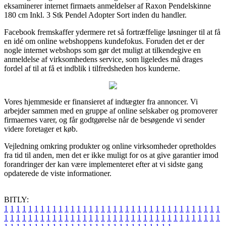
eksaminerer internet firmaets anmeldelser af Raxon Pendelskinne
180 cm Inkl. 3 Stk Pendel Adopter Sort inden du handler.
Facebook fremskaffer ydermere ret så fortræffelige løsninger til at få
en idé om online webshoppens kundefokus. Foruden det er der
nogle internet webshops som gør det muligt at tilkendegive en
anmeldelse af virksomhedens service, som ligeledes må drages
fordel af til at få et indblik i tilfredsheden hos kunderne.
Vores hjemmeside er finansieret af indtægter fra annoncer. Vi
arbejder sammen med en gruppe af online selskaber og promoverer
firmaernes varer, og får godtgørelse når de besøgende vi sender
videre foretager et køb.
Vejledning omkring produkter og online virksomheder opretholdes
fra tid til anden, men det er ikke muligt for os at give garantier imod
forandringer der kan være implementeret efter at vi sidste gang
opdaterede de viste informationer.
BITLY:
1
1
1
1
1
1
1
1
1
1
1
1
1
1
1
1
1
1
1
1
1
1
1
1
1
1
1
1
1
1
1
1
1
1
1
1
1
1
1
1
1
1
1
1
1
1
1
1
1
1
1
1
1
1
1
1
1
1
1
1
1
1
1
1
1
1
1
1
1
1
1
1