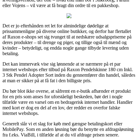
eller Vojens – vil være at få bragt din ordre til en pakkeshop.
Det er jo efterhånden ret let for almindelige dødelige at
prissammenligne på diverse online butikker, og derfor har flertallet
af Raxon e-shops set sig tvunget til at nedskære udsalgspriserne på
deres produkter – til drenge og piger, og tillige også til mænd og
kvinder – betydeligt, og endda nogle gange tilbyde levering uden
betaling.
Det kan immervæk vise sig lønnende at se nærmere på et par
internet webshops efter tilbud på Raxon Pendelskinne 180 cm Inkl.
3 Stk Pendel Adopter Sort inden du gennemfører din handel, således
at man er sikker på at få fat i den billigste pris.
Du bør blot ikke overse, at såfremt en e-butik afhænder et produkt
for en pris som anses for uforståeligt beskeden, bør det i nogle
tilfælde være en varsel om en bedragerisk internet handler. Handler
med kort er dog en del af en lov, der redder en overfor falske
internet webshops.
Generelt slår vi et slag for køb med gængse betalingskort eller
MobilePay. Som en anden løsning bør du benytte en afdragsløsning
fra f.eks. ViaBill, i tilfælde af at du vil afdrage prisen senere.