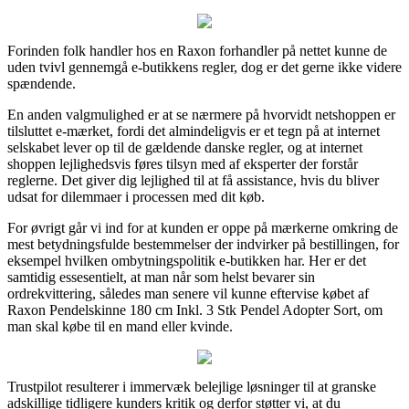
Forinden folk handler hos en Raxon forhandler på nettet kunne de
uden tvivl gennemgå e-butikkens regler, dog er det gerne ikke videre
spændende.
En anden valgmulighed er at se nærmere på hvorvidt netshoppen er
tilsluttet e-mærket, fordi det almindeligvis er et tegn på at internet
selskabet lever op til de gældende danske regler, og at internet
shoppen lejlighedsvis føres tilsyn med af eksperter der forstår
reglerne. Det giver dig lejlighed til at få assistance, hvis du bliver
udsat for dilemmaer i processen med dit køb.
For øvrigt går vi ind for at kunden er oppe på mærkerne omkring de
mest betydningsfulde bestemmelser der indvirker på bestillingen, for
eksempel hvilken ombytningspolitik e-butikken har. Her er det
samtidig essesentielt, at man når som helst bevarer sin
ordrekvittering, således man senere vil kunne eftervise købet af
Raxon Pendelskinne 180 cm Inkl. 3 Stk Pendel Adopter Sort, om
man skal købe til en mand eller kvinde.
Trustpilot resulterer i immervæk belejlige løsninger til at granske
adskillige tidligere kunders kritik og derfor støtter vi, at du