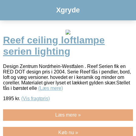
Xgryde
Reef ceiling loftlampe
serien lighting
Design Zentrum Nordrhein-Westfalen . Reef Serien fik en
RED DOT design pris i 2004. Serie Reef fås i pendler, bord,
loft og væg versioner. hovedet er i keramik og minder om
coreller. Materialet giver lyset et lækkert gylden skær.Stellet
fås i børstet elle
(Læs mere)
1895
kr.
(Vis fragtpris)
Læs mere »
Køb nu »