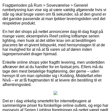
Fragtperioden på Rum > Soveværelse > Generel
rumbelysning kan vise sig at være vældig afgørende hvis vi
står og skal bruge varen om få sekunder, så af den grund er
det ganske passende at man tjekker leveringstiden ved det
respektive produkt.
En hel del shops på nettet annoncerer dag-til-dag fragt på
mange varer, eksempelvis Reef ceiling loftlampe serien
lighting, men husk at det stiller krav om at bestillingen
placeres før et givent tidspunkt, med hensynstagen til at de
har mulighed for at nå at få varen ud af døren inden
lagerpersonalet drager hjemad.
Enkelte online shops yder fragtfri levering, men undertiden
afkræver det at du handler for en fastsat pris. Ellers må du
tage den mest betalelige fragtløsning, der gerne – uden
hensyn til om man opholder sig i Kolding, Middelfart eller
Nivå – er at få fragtmanden til at levere din bestilling til et
afhentningssted.
Det er i dag virkelig smertefrit for internetbrugere at
sammenligne priser fra forskellige online outlets, og ergo har
massevis af Serien Lighting forretninger på nettet været nødt