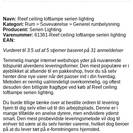
Navn:
Reef ceiling loftlampe serien lighting
Kategori:
Rum > Soveværelse > Generel rumbelysning
Producent:
Serien Lighting
Varenummer:
61361-Reef ceiling loftlampe serien lighting
EAN:
Vurderet til
3.5
ud af 5 stjerner baseret på
31
anmeldelser
Temmelig mange internet webshops yder på nuværende
tidspunkt alverdens leveringsformer. Den mest populære er i
øjeblikket at afsende til en pakkeshop, hvor du så selv
henter dine nye varer når det passer ind i din hverdag.
Metoden er nemlig ualmindeligt overkommelig, og oftest
desuden den billigste fragttype ved køb af Reef ceiling
loftlampe serien lighting.
Du burde tillige tænke over at bestille ordren til levering
hjem til dig selv eller ud til din arbejdsplads. Denne er i
mange tilfælde en anelse dyrere, men endvidere yderst
smart. Den mest prisbevidste leveringsmetode vil dog til
enhver tid være at du selv henter varerne, hvilket dog beroer
på at du lever tæt på e-forretningens hjemsted.