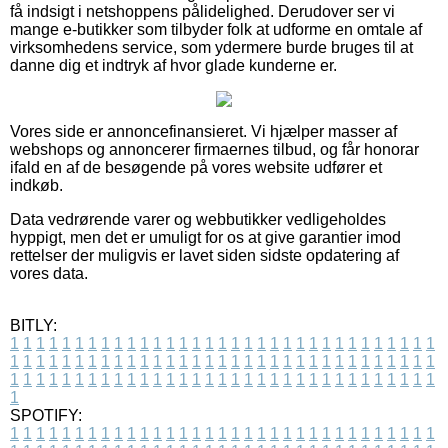
få indsigt i netshoppens pålidelighed. Derudover ser vi
mange e-butikker som tilbyder folk at udforme en omtale af
virksomhedens service, som ydermere burde bruges til at
danne dig et indtryk af hvor glade kunderne er.
Vores side er annoncefinansieret. Vi hjælper masser af
webshops og annoncerer firmaernes tilbud, og får honorar
ifald en af de besøgende på vores website udfører et
indkøb.
Data vedrørende varer og webbutikker vedligeholdes
hyppigt, men det er umuligt for os at give garantier imod
rettelser der muligvis er lavet siden sidste opdatering af
vores data.
BITLY:
1
1
1
1
1
1
1
1
1
1
1
1
1
1
1
1
1
1
1
1
1
1
1
1
1
1
1
1
1
1
1
1
1
1
1
1
1
1
1
1
1
1
1
1
1
1
1
1
1
1
1
1
1
1
1
1
1
1
1
1
1
1
1
1
1
1
1
1
1
1
1
1
1
1
1
1
1
1
1
1
1
1
1
1
1
1
1
1
1
1
1
1
1
1
1
1
1
1
1
1
SPOTIFY:
1
1
1
1
1
1
1
1
1
1
1
1
1
1
1
1
1
1
1
1
1
1
1
1
1
1
1
1
1
1
1
1
1