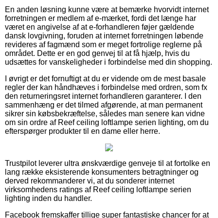
En anden løsning kunne være at bemærke hvorvidt internet
forretningen er medlem af e-mærket, fordi det længe har
været en angivelse af at e-forhandleren føjer gældende
dansk lovgivning, foruden at internet forretningen løbende
revideres af fagmænd som er meget fortrolige reglerne på
området. Dette er en god genvej til at få hjælp, hvis du
udsættes for vanskeligheder i forbindelse med din shopping.
I øvrigt er det fornuftigt at du er vidende om de mest basale
regler der kan håndhæves i forbindelse med ordren, som fx
den returneringsret internet forhandleren garanterer. I den
sammenhæng er det tilmed afgørende, at man permanent
sikrer sin købsbekræftelse, således man senere kan vidne
om sin ordre af Reef ceiling loftlampe serien lighting, om du
efterspørger produkter til en dame eller herre.
Trustpilot leverer ultra ønskværdige genveje til at fortolke en
lang række eksisterende konsumenters betragtninger og
derved rekommanderer vi, at du sonderer internet
virksomhedens ratings af Reef ceiling loftlampe serien
lighting inden du handler.
Facebook fremskaffer tillige super fantastiske chancer for at