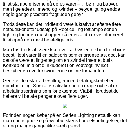
til at stampe priserne på deres varer – til børn og babyer,
men ligeledes til mænd og kvinder – betydeligt, og endda
nogle gange præstere fragt uden gebyr.
Trods dette kan det imidlertid være lukrativt at efterse flere
netbutikker efter udsalg på Reef ceiling loftlampe serien
lighting forinden du shopper, således at du er velinformeret
til at opnå den mest betalelige pris.
Man bør trods alt være klar over, at hvis en e-shop frembyder
bedst i test varer til en salgspris som er grænseløst god, kan
det ofte være et fingerpeg om en svindel internet butik.
Kortkøb er imidlertid inkluderet i en vedtægt, hvilket
beskytter en overfor svindlende online forhandlere.
Generelt foreslår vi bestillinger med betalingskort eller
mobilbetaling. Som alternativ kunne du drage nytte af en
afbetalingsordning som for eksempel ViaBill, forudsat du
hellere vil betale pengene over flere uger.
Forinden nogen køber på en Serien Lighting netbutik kan
man i princippet se på webbutikkens handelsbetingelser, det
er dog mange gange ikke særlig sjovt.