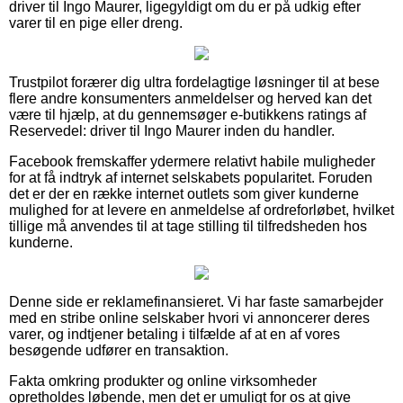
driver til Ingo Maurer, ligegyldigt om du er på udkig efter
varer til en pige eller dreng.
Trustpilot forærer dig ultra fordelagtige løsninger til at bese
flere andre konsumenters anmeldelser og herved kan det
være til hjælp, at du gennemsøger e-butikkens ratings af
Reservedel: driver til Ingo Maurer inden du handler.
Facebook fremskaffer ydermere relativt habile muligheder
for at få indtryk af internet selskabets popularitet. Foruden
det er der en række internet outlets som giver kunderne
mulighed for at levere en anmeldelse af ordreforløbet, hvilket
tillige må anvendes til at tage stilling til tilfredsheden hos
kunderne.
Denne side er reklamefinansieret. Vi har faste samarbejder
med en stribe online selskaber hvori vi annoncerer deres
varer, og indtjener betaling i tilfælde af at en af vores
besøgende udfører en transaktion.
Fakta omkring produkter og online virksomheder
opretholdes løbende, men det er umuligt for os at give