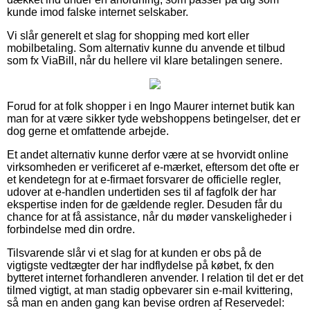
kunde imod falske internet selskaber.
Vi slår generelt et slag for shopping med kort eller
mobilbetaling. Som alternativ kunne du anvende et tilbud
som fx ViaBill, når du hellere vil klare betalingen senere.
Forud for at folk shopper i en Ingo Maurer internet butik kan
man for at være sikker tyde webshoppens betingelser, det er
dog gerne et omfattende arbejde.
Et andet alternativ kunne derfor være at se hvorvidt online
virksomheden er verificeret af e-mærket, eftersom det ofte er
et kendetegn for at e-firmaet forsvarer de officielle regler,
udover at e-handlen undertiden ses til af fagfolk der har
ekspertise inden for de gældende regler. Desuden får du
chance for at få assistance, når du møder vanskeligheder i
forbindelse med din ordre.
Tilsvarende slår vi et slag for at kunden er obs på de
vigtigste vedtægter der har indflydelse på købet, fx den
bytteret internet forhandleren anvender. I relation til det er det
tilmed vigtigt, at man stadig opbevarer sin e-mail kvittering,
så man en anden gang kan bevise ordren af Reservedel: