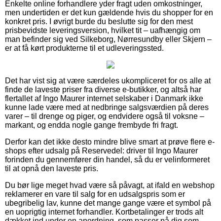
Enkelte online forhandlere yder fragt uden omkostninger,
men undertiden er det kun gældende hvis du shopper for en
konkret pris. I øvrigt burde du beslutte sig for den mest
prisbevidste leveringsversion, hvilket tit – uafhængig om
man befinder sig ved Silkeborg, Nørresundby eller Skjern –
er at få kørt produkterne til et udleveringssted.
Det har vist sig at være særdeles ukompliceret for os alle at
finde de laveste priser fra diverse e-butikker, og altså har
flertallet af Ingo Maurer internet selskaber i Danmark ikke
kunne lade være med at nedbringe salgsværdien på deres
varer – til drenge og piger, og endvidere også til voksne –
markant, og endda nogle gange frembyde fri fragt.
Derfor kan det ikke desto mindre blive smart at prøve flere e-
shops efter udsalg på Reservedel: driver til Ingo Maurer
forinden du gennemfører din handel, så du er velinformeret
til at opnå den laveste pris.
Du bør lige meget hvad være så påvagt, at ifald en webshop
reklamerer en vare til salg for en udsalgspris som er
ubegribelig lav, kunne det mange gange være et symbol på
en uoprigtig internet forhandler. Kortbetalinger er trods alt
dækket ind under en anordning, som passer på dig som