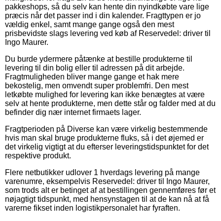
pakkeshops, så du selv kan hente din nyindkøbte vare lige
præcis når det passer ind i din kalender. Fragttypen er jo
vældig enkel, samt mange gange også den mest
prisbevidste slags levering ved køb af Reservedel: driver til
Ingo Maurer.
Du burde ydermere påtænke at bestille produkterne til
levering til din bolig eller til adressen på dit arbejde.
Fragtmuligheden bliver mange gange et hak mere
bekostelig, men omvendt super problemfri. Den mest
letkøbte mulighed for levering kan ikke benægtes at være
selv at hente produkterne, men dette står og falder med at du
befinder dig nær internet firmaets lager.
Fragtperioden på Diverse kan være virkelig bestemmende
hvis man skal bruge produkterne fluks, så i det øjemed er
det virkelig vigtigt at du efterser leveringstidspunktet for det
respektive produkt.
Flere netbutikker udlover 1 hverdags levering på mange
varenumre, eksempelvis Reservedel: driver til Ingo Maurer,
som trods alt er betinget af at bestillingen gennemføres før et
nøjagtigt tidspunkt, med hensynstagen til at de kan nå at få
varerne fikset inden logistikpersonalet har fyraften.