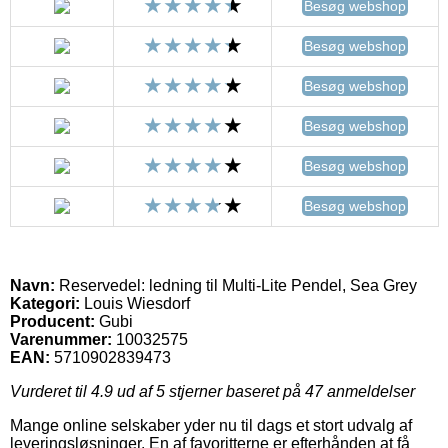
Besøg webshop
Besøg webshop
Besøg webshop
Besøg webshop
Besøg webshop
Besøg webshop
Navn:
Reservedel: ledning til Multi-Lite Pendel, Sea Grey
Kategori:
Louis Wiesdorf
Producent:
Gubi
Varenummer:
10032575
EAN:
5710902839473
Vurderet til
4.9
ud af 5 stjerner baseret på
47
anmeldelser
Mange online selskaber yder nu til dags et stort udvalg af
leveringsløsninger. En af favoritterne er efterhånden at få