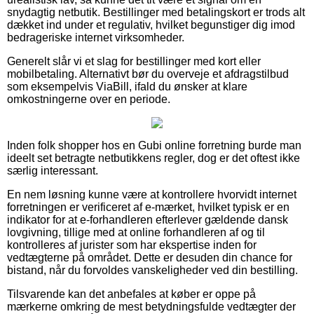
snydagtig netbutik. Bestillinger med betalingskort er trods alt
dækket ind under et regulativ, hvilket begunstiger dig imod
bedrageriske internet virksomheder.
Generelt slår vi et slag for bestillinger med kort eller
mobilbetaling. Alternativt bør du overveje et afdragstilbud
som eksempelvis ViaBill, ifald du ønsker at klare
omkostningerne over en periode.
Inden folk shopper hos en Gubi online forretning burde man
ideelt set betragte netbutikkens regler, dog er det oftest ikke
særlig interessant.
En nem løsning kunne være at kontrollere hvorvidt internet
forretningen er verificeret af e-mærket, hvilket typisk er en
indikator for at e-forhandleren efterlever gældende dansk
lovgivning, tillige med at online forhandleren af og til
kontrolleres af jurister som har ekspertise inden for
vedtægterne på området. Dette er desuden din chance for
bistand, når du forvoldes vanskeligheder ved din bestilling.
Tilsvarende kan det anbefales at køber er oppe på
mærkerne omkring de mest betydningsfulde vedtægter der