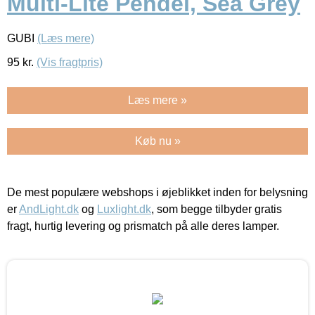
Multi-Lite Pendel, Sea Grey
GUBI
(Læs mere)
95
kr.
(Vis fragtpris)
Læs mere »
Køb nu »
De mest populære webshops i øjeblikket inden for belysning
er
AndLight.dk
og
Luxlight.dk
, som begge tilbyder gratis
fragt, hurtig levering og prismatch på alle deres lamper.