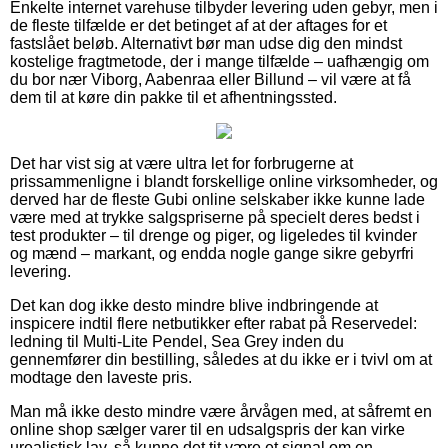
Enkelte internet varehuse tilbyder levering uden gebyr, men i
de fleste tilfælde er det betinget af at der aftages for et
fastslået beløb. Alternativt bør man udse dig den mindst
kostelige fragtmetode, der i mange tilfælde – uafhængig om
du bor nær Viborg, Aabenraa eller Billund – vil være at få
dem til at køre din pakke til et afhentningssted.
Det har vist sig at være ultra let for forbrugerne at
prissammenligne i blandt forskellige online virksomheder, og
derved har de fleste Gubi online selskaber ikke kunne lade
være med at trykke salgspriserne på specielt deres bedst i
test produkter – til drenge og piger, og ligeledes til kvinder
og mænd – markant, og endda nogle gange sikre gebyrfri
levering.
Det kan dog ikke desto mindre blive indbringende at
inspicere indtil flere netbutikker efter rabat på Reservedel:
ledning til Multi-Lite Pendel, Sea Grey inden du
gennemfører din bestilling, således at du ikke er i tvivl om at
modtage den laveste pris.
Man må ikke desto mindre være årvågen med, at såfremt en
online shop sælger varer til en udsalgspris der kan virke
urealistisk lav, så kunne det tit være et signal om en