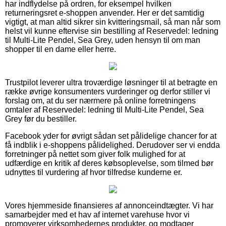
har indflydelse på ordren, for eksempel hvilken
returneringsret e-shoppen anvender. Her er det samtidig
vigtigt, at man altid sikrer sin kvitteringsmail, så man når som
helst vil kunne eftervise sin bestilling af Reservedel: ledning
til Multi-Lite Pendel, Sea Grey, uden hensyn til om man
shopper til en dame eller herre.
Trustpilot leverer ultra troværdige løsninger til at betragte en
række øvrige konsumenters vurderinger og derfor stiller vi
forslag om, at du ser nærmere på online forretningens
omtaler af Reservedel: ledning til Multi-Lite Pendel, Sea
Grey før du bestiller.
Facebook yder for øvrigt sådan set pålidelige chancer for at
få indblik i e-shoppens pålidelighed. Derudover ser vi endda
forretninger på nettet som giver folk mulighed for at
udfærdige en kritik af deres købsoplevelse, som tilmed bør
udnyttes til vurdering af hvor tilfredse kunderne er.
Vores hjemmeside finansieres af annonceindtægter. Vi har
samarbejder med et hav af internet varehuse hvor vi
promoverer virksomhedernes produkter, og modtager