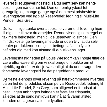
leveret til et udleveringssted, så du nemt selv kan hente
bestillingen når du har tid. Den er nemlig yderst let
gængelig, og mange gange også den mest prisbevidste
leveringstype ved køb af Reservedel: ledning til Multi-Lite
Pendel, Sea Grey.
Du kan tillige tænke over at bestille varerne til levering hjem
til dig eller til hvor du arbejder. Denne viser sig som regel en
tak mere bekostelig, men tillige usædvanlig simpel. Den
mindst kostelige leveringsmetode er uden tvivl at du selv
henter produkterne, som jo er betinget af at du fysisk
befinder dig med kort afstand til e-butikkens lager.
Leveringshastigheden på Louis Wiesdorf kan i nogle tilfælde
være ultra væsentlig om vi skal bruge din pakke om et
øjeblik, og derfor er det jo væsentligt at du undersøger den
forventede leveringstid for det pågældende produkt.
De fleste e-shops lover levering på næstkommende hverdag
på en hel del produkter, eksempelvis Reservedel: ledning til
Multi-Lite Pendel, Sea Grey, som alligevel er forudsat at
bestillingen anbringes forinden et fastslået tidspunkt,
således at de sandsynligvis kan nå at få varen afsted
forinden de lageransatte har fyraften.