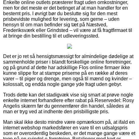
Enkelte online outlets præsterer fragt uden omkostninger,
men for det meste er det betinget af at man handler for en
bestemt pris. I øvrigt bør du beslutte sig for den mest
prisbevidste mulighed for levering, som gerne – uden
hensyn til om man befinder sig tæt på Næstved,
Frederiksværk eller Grindsted – vil være at få fragtfirmaet til
at bringe din bestilling til et udleveringssted.
Det er jo ret så hensigtsmæssigt for almindelige dødelige at
sammenholde priser i blandt forskellige online forretninger,
og på grund af dette har adskillige Flos online firmaer ikke
kunne slippe for at stampe priserne på en række af deres
varer – til piger og drenge, men også til mænd og kvinder –
kolossalt, og endda nogle gange yde fragt uden gebyr.
Trods dette kan det stadigvæk vise sig smart at prøve nogle
enkelte internet forhandlere efter rabat på Reservedel: Rosy
Angelis skærm før du gennemfører din handel, således at
man er tryg ved at indhente den prisbilligste pris.
Man skal ikke desto mindre være opmærksom på, at ifald en
internet webshop markedsfører en vare til en udsalgspris
som er overordentlig beskeden, er det mange gange være et
tegn på en svindel e-forretning. Betalinger med kort er