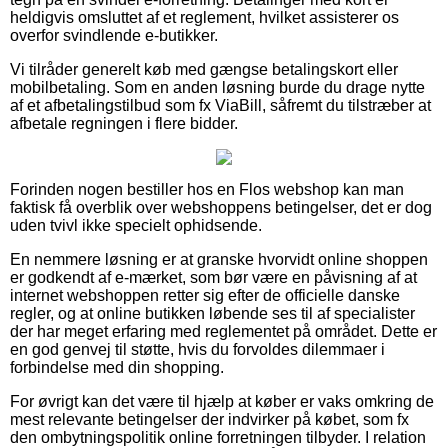
heldigvis omsluttet af et reglement, hvilket assisterer os
overfor svindlende e-butikker.
Vi tilråder generelt køb med gængse betalingskort eller
mobilbetaling. Som en anden løsning burde du drage nytte
af et afbetalingstilbud som fx ViaBill, såfremt du tilstræber at
afbetale regningen i flere bidder.
Forinden nogen bestiller hos en Flos webshop kan man
faktisk få overblik over webshoppens betingelser, det er dog
uden tvivl ikke specielt ophidsende.
En nemmere løsning er at granske hvorvidt online shoppen
er godkendt af e-mærket, som bør være en påvisning af at
internet webshoppen retter sig efter de officielle danske
regler, og at online butikken løbende ses til af specialister
der har meget erfaring med reglementet på området. Dette er
en god genvej til støtte, hvis du forvoldes dilemmaer i
forbindelse med din shopping.
For øvrigt kan det være til hjælp at køber er vaks omkring de
mest relevante betingelser der indvirker på købet, som fx
den ombytningspolitik online forretningen tilbyder. I relation