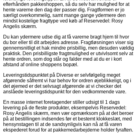
efterhånden pakkeshoppen, så du selv har mulighed for at
hente varerne den dag der passer dig. Fragtformen er jo
særligt overkommelig, samt mange gange ydermere den
mindst kostelige fragttype ved køb af Reservedel: Rosy
Angelis skærm.
Du kan ydermere udse dig at få varerne bragt hjem til hvor
du bor eller til dit arbejdes adresse. Fragtløsningen viser sig
gennemsnitligt et hak mindre prisbillig, men desuden vældig
praktisk. Den prisbilligste fragtmulighed er utvivlsomt selv at
hente ordren, som dog står og falder med at du er i kort
afstand af online shoppens bopæl.
Leveringstidspunktet på Diverse er selvfølgelig meget
afgørende såfremt vi har behov for ordren øjeblikkeligt, og i
det øjemed er det selvsagt afgørende at vi checker det
anslåede leveringstidspunkt for den vedkommende vare.
En masse internet foretagender stiller udsigt til 1 dags
levering på de fleste produkter, eksempelvis Reservedel:
Rosy Angelis skærm, men vær opmærksom på at det beroer
på at bestillingen indsendes før et bestemt klokkeslæt, med
hensynstagen til at de sandsynligvis kan nå at få varen
ekspederet forud for at pakkemedarbejderne holder fyraften.