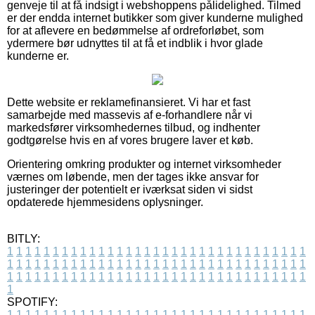
genveje til at få indsigt i webshoppens pålidelighed. Tilmed
er der endda internet butikker som giver kunderne mulighed
for at aflevere en bedømmelse af ordreforløbet, som
ydermere bør udnyttes til at få et indblik i hvor glade
kunderne er.
Dette website er reklamefinansieret. Vi har et fast
samarbejde med massevis af e-forhandlere når vi
markedsfører virksomhedernes tilbud, og indhenter
godtgørelse hvis en af vores brugere laver et køb.
Orientering omkring produkter og internet virksomheder
værnes om løbende, men der tages ikke ansvar for
justeringer der potentielt er iværksat siden vi sidst
opdaterede hjemmesidens oplysninger.
BITLY:
1
1
1
1
1
1
1
1
1
1
1
1
1
1
1
1
1
1
1
1
1
1
1
1
1
1
1
1
1
1
1
1
1
1
1
1
1
1
1
1
1
1
1
1
1
1
1
1
1
1
1
1
1
1
1
1
1
1
1
1
1
1
1
1
1
1
1
1
1
1
1
1
1
1
1
1
1
1
1
1
1
1
1
1
1
1
1
1
1
1
1
1
1
1
1
1
1
1
1
1
SPOTIFY:
1
1
1
1
1
1
1
1
1
1
1
1
1
1
1
1
1
1
1
1
1
1
1
1
1
1
1
1
1
1
1
1
1