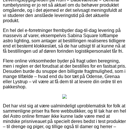
rumbelysning er jo ret så aktuel om du behøver produktet
omgående, og i det øjemed er det selvsagt meningsfuldt at
vi studerer den anslåede leveringstid på det aktuelle
produkt.
En hel del e-forretninger frembyder dag-til-dag levering på
massevis af varer, eksempelvis Sabina Square loftlampe
astro lighting, som antager at bestillingen realiseres tidligere
end et bestemt klokkeslæt, så de har udsigt til at kunne nå at
få bestillingen ud af døren forinden logistikpersonalet får fri.
Flere online virksomheder byder på fragt uden beregning,
men i reglen er det forudsat at der bestilles for en fastsat pris.
Desuden burde du snuppe den billigste fragtmulighed, som i
mange tilfælde – hvad end du bor tæt på Odense, Grenaa
eller Lystrup – vil være at få dem til at levere din ordre til en
pakkeshop.
Det har vist sig at være ualmindeligt uproblematisk for folk at
sammenligne priser fra flere webbutikker, og til tak har en hel
del Astro online firmaer ikke kunne lade være med at
mindske prisniveauet på specielt deres bedst i test produkter
– til drenge og piger, og tillige også til damer og herrer –