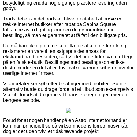
betydeligt, og endda nogle gange præstere levering uden
gebyr.
Trods dette kan det trods alt blive profitabelt at prøve en
række internet butikker efter rabat på Sabina Square
loftlampe astro lighting forinden du gennemfører din
bestilling, så man er garanteret at få fat i den billigste pris.
Du må bare ikke glemme, at i tilfælde af at en e-forretning
reklamerer en vare til en salgspris der anses for
ekstraordinært beskeden, så bør det undertiden være et tegn
på en falsk e-butik. Bestillinger med betalingskort er ikke
desto mindre en del af en lov, hvilket værner køberen overfor
uærlige internet firmaer.
Vi anbefaler kortkøb eller betalinger med mobilen. Som et
alternativ burde du drage fordel af et tilbud som eksempelvis
ViaBill, forudsat du gerne vil finansiere regningen over en
længere periode.
Forud for at nogen handler på en Astro internet forhandler
kan man principielt se på virksomhedens forretningsvilkår,
dog er det uden tvivl et tidskrævende projekt.