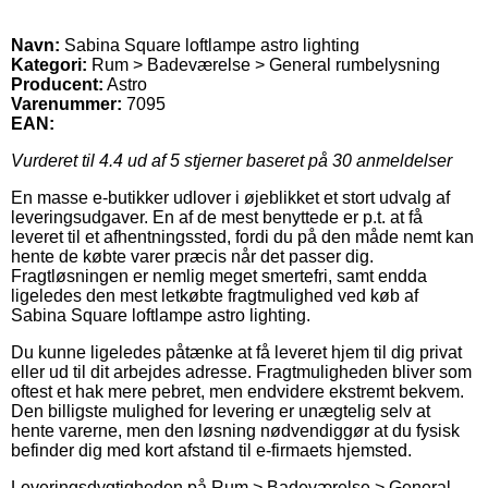
Navn:
Sabina Square loftlampe astro lighting
Kategori:
Rum > Badeværelse > General rumbelysning
Producent:
Astro
Varenummer:
7095
EAN:
Vurderet til
4.4
ud af 5 stjerner baseret på
30
anmeldelser
En masse e-butikker udlover i øjeblikket et stort udvalg af
leveringsudgaver. En af de mest benyttede er p.t. at få
leveret til et afhentningssted, fordi du på den måde nemt kan
hente de købte varer præcis når det passer dig.
Fragtløsningen er nemlig meget smertefri, samt endda
ligeledes den mest letkøbte fragtmulighed ved køb af
Sabina Square loftlampe astro lighting.
Du kunne ligeledes påtænke at få leveret hjem til dig privat
eller ud til dit arbejdes adresse. Fragtmuligheden bliver som
oftest et hak mere pebret, men endvidere ekstremt bekvem.
Den billigste mulighed for levering er unægtelig selv at
hente varerne, men den løsning nødvendiggør at du fysisk
befinder dig med kort afstand til e-firmaets hjemsted.
Leveringsdygtigheden på Rum > Badeværelse > General