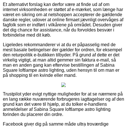
Et alternativt forslag kan derfor være at finde ud af om
internet virksomheden er støttet af e-mærket, som længe har
været en sikring om at netshoppen accepterer de gældende
danske regler, udover at online firmaet jævnligt overvåges af
fagfolk som er indført i vilkårene på området. Desuden giver
det dig chance for assistance, når du forvoldes besvær i
forbindelse med dit køb.
Ligeledes rekommanderer vi at du er påpasselig med de
mest basale betingelser der gælder for ordren, for eksempel
den returpolitik e-butikken tilbyder. På grund af dette er det
virkelig vigtigt, at man altid gemmer sin faktura e-mail, så
man en anden gang kan eftervise bestillingen af Sabina
Square loftlampe astro lighting, uden hensyn til om man er
på shopping til en kvinde eller mand.
Trustpilot yder evigt nyttige muligheder for at se nærmere på
en lang række nuværende forbrugeres iagttagelser og af den
grund kan det være til hjælp, at du tolker e-handlens
anmeldelser af Sabina Square loftlampe astro lighting
forinden du placerer din ordre.
Facebook giver dig på samme måde ultra troværdige