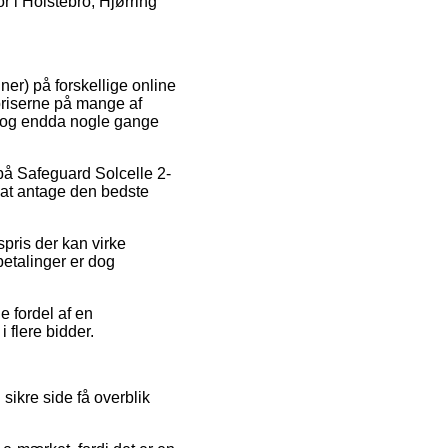
r i Holstebro, Hjørring
ner) på forskellige online
 priserne på mange af
l, og endda nogle gange
 på Safeguard Solcelle 2-
 at antage den bedste
spris der kan virke
betalinger er dog
e fordel af en
i flere bidder.
sikre side få overblik