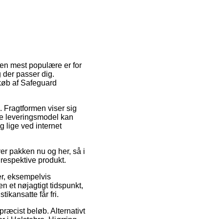
Den mest populære er for
g der passer dig.
 køb af Safeguard
s. Fragtformen viser sig
bte leveringsmodel kan
 lige ved internet
r pakken nu og her, så i
 respektive produkt.
er, eksempelvis
 et nøjagtigt tidspunkt,
ikansatte får fri.
præcist beløb. Alternativt