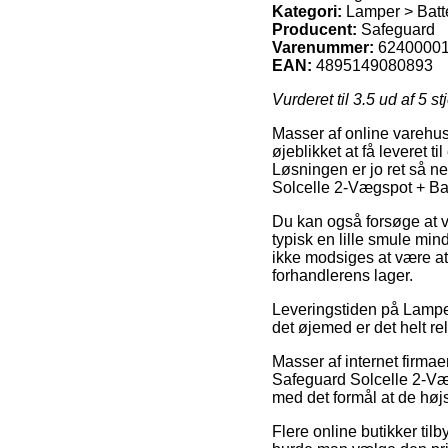
Kategori:
Lamper > Batt
Producent:
Safeguard
Varenummer:
6240000
EAN:
4895149080893
Vurderet til
3.5
ud af 5 st
Masser af online varehus
øjeblikket at få leveret 
Løsningen er jo ret så n
Solcelle 2-Vægspot + Ba
Du kan også forsøge at væ
typisk en lille smule min
ikke modsiges at være at
forhandlerens lager.
Leveringstiden på Lamper
det øjemed er det helt re
Masser af internet firma
Safeguard Solcelle 2-Væg
med det formål at de højst
Flere online butikker tilb