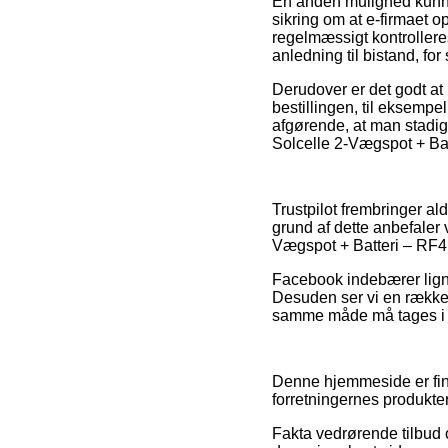
En anden mulighed kunne d
sikring om at e-firmaet 
regelmæssigt kontrollere
anledning til bistand, for
Derudover er det godt at
bestillingen, til eksemp
afgørende, at man stadig
Solcelle 2-Vægspot + Bat
Trustpilot frembringer al
grund af dette anbefaler
Vægspot + Batteri – RF4.
Facebook indebærer lign
Desuden ser vi en række 
samme måde må tages i brug
Denne hjemmeside er fina
forretningernes produkter
Fakta vedrørende tilbud 