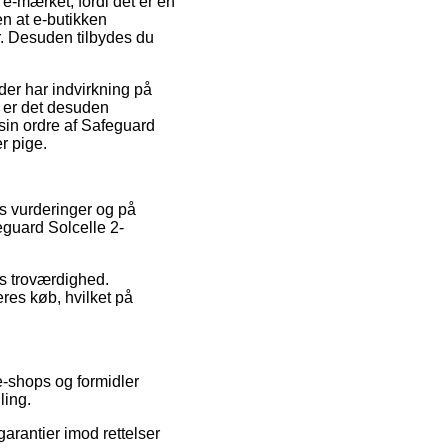
e-mærket, fordi det er en
en at e-butikken
r. Desuden tilbydes du
er har indvirkning på
g er det desuden
sin ordre af Safeguard
r pige.
rs vurderinger og på
eguard Solcelle 2-
s troværdighed.
res køb, hvilket på
e-shops og formidler
ling.
arantier imod rettelser