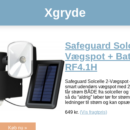
Xgryde
Safeguard Solc
Vægspot + Batt
RF4.1H
Safeguard Solcelle 2-Vægspot
smart udendørs vægspot med 2 
får strøm BÅDE fra solceller og f
så du “aldrig” løber tør for str
ledninger til strøm og kan ops
649
kr.
(Vis fragtpris)
Køb nu »