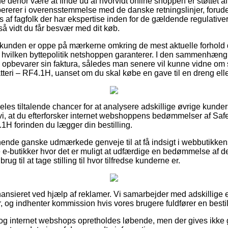
erfor være at finde ud af hvorvidt online shoppen er støttet af 
opererer i overensstemmelse med de danske retningslinjer, forud
s af fagfolk der har ekspertise inden for de gældende regulative
 så vidt du får besvær med dit køb.
 kunden er oppe på mærkerne omkring de mest aktuelle forhold d
el hvilken byttepolitik netshoppen garanterer. I den sammenhæn
 opbevarer sin faktura, således man senere vil kunne vidne om 
teri – RF4.1H, uanset om du skal købe en gave til en dreng elle
deles tiltalende chancer for at analysere adskillige øvrige kunde
 vi, at du efterforsker internet webshoppens bedømmelser af Saf
1H forinden du lægger din bestilling.
ende ganske udmærkede genveje til at få indsigt i webbutikken
e-butikker hvor det er muligt at udfærdige en bedømmelse af de
 til at tage stilling til hvor tilfredse kunderne er.
nsieret ved hjælp af reklamer. Vi samarbejder med adskillige 
, og indhenter kommission hvis vores brugere fuldfører en bestil
og internet webshops opretholdes løbende, men der gives ikke g