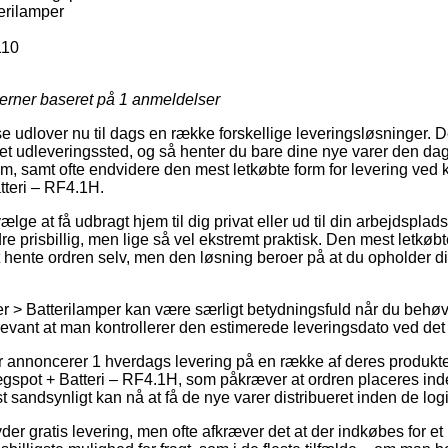
erilamper
110
jerner baseret på
1
anmeldelser
e udlover nu til dags en række forskellige leveringsløsninger. 
til et udleveringssted, og så henter du bare dine nye varer den da
em, samt ofte endvidere den mest letkøbte form for levering ved
tteri – RF4.1H.
lge at få udbragt hjem til dig privat eller ud til din arbejdsplad
dre prisbillig, men lige så vel ekstremt praktisk. Den mest letkø
 hente ordren selv, men den løsning beroer på at du opholder dig
 > Batterilamper kan være særligt betydningsfuld når du behøve
levant at man kontrollerer den estimerede leveringsdato ved det
er annoncerer 1 hverdags levering på en række af deres produkt
spot + Batteri – RF4.1H, som påkræver at ordren placeres inden
 sandsynligt kan nå at få de nye varer distribueret inden de logist
yder gratis levering, men ofte afkræver det at der indkøbes for et 