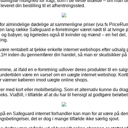
illigste mulighed for fragt, som i de fleste tilfælde – om man bo
leveret din bestilling til et afhentningssted.
 for almindelige dødelige at sammenligne priser (via fx PriceRun
en lang række Safeguard e-forretninger været nødt til at tvinge
rn og babyer, og ligeledes også til kvinder og mænd – en hel de
ing.
 være rentabelt at tjekke enkelte internet webshops efter udsalg
.1H inden du gennemfører din handel, så man er skudsikker på
mme, at ifald en e-forretning udlover deres produkter til en salg
et undertiden være en varsel om en uægte internet webshop. Kort
der værner køberen imod uægte online shops.
ler med kort eller mobilbetaling. Som et alternativ kunne du drag
ks. ViaBill, i tilfælde af at du har til hensigt at godtgøre beløbet 
på en Safeguard internet forhandler kan man for at være på den 
gsbetingelser, det er dog i mange tilfælde ikke særlig sjovt.