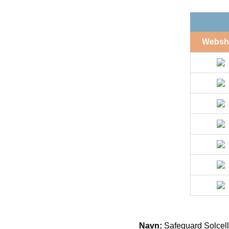
Websh
Navn:
Safeguard Solcell