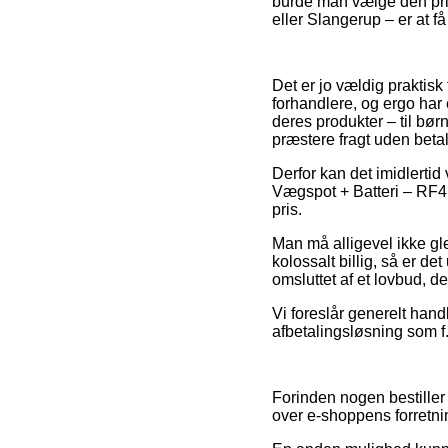
burde man vælge den prisb
eller Slangerup – er at få 
Det er jo vældig praktisk
forhandlere, og ergo har 
deres produkter – til bø
præstere fragt uden betal
Derfor kan det imidlertid
Vægspot + Batteri – RF4
pris.
Man må alligevel ikke gle
kolossalt billig, så er d
omsluttet af et lovbud, 
Vi foreslår generelt hand
afbetalingsløsning som f.e
Forinden nogen bestiller 
over e-shoppens forretnin