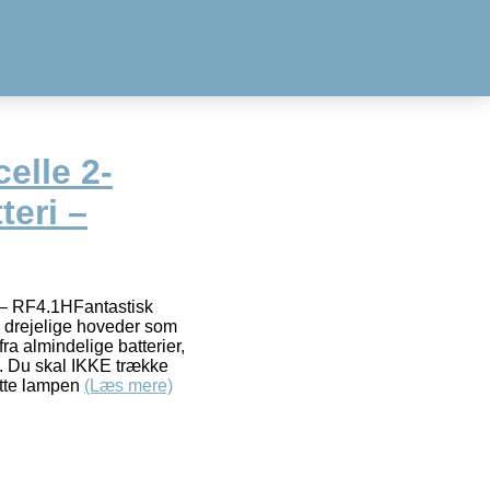
elle 2-
eri –
 – RF4.1HFantastisk
drejelige hoveder som
ra almindelige batterier,
øm. Du skal IKKE trække
ætte lampen
(Læs mere)