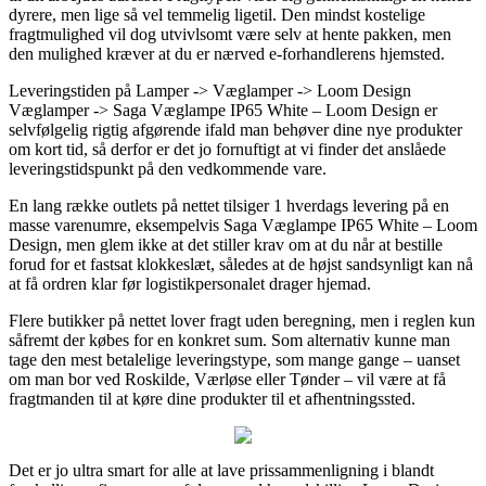
dyrere, men lige så vel temmelig ligetil. Den mindst kostelige
fragtmulighed vil dog utvivlsomt være selv at hente pakken, men
den mulighed kræver at du er nærved e-forhandlerens hjemsted.
Leveringstiden på Lamper -> Væglamper -> Loom Design
Væglamper -> Saga Væglampe IP65 White – Loom Design er
selvfølgelig rigtig afgørende ifald man behøver dine nye produkter
om kort tid, så derfor er det jo fornuftigt at vi finder det anslåede
leveringstidspunkt på den vedkommende vare.
En lang række outlets på nettet tilsiger 1 hverdags levering på en
masse varenumre, eksempelvis Saga Væglampe IP65 White – Loom
Design, men glem ikke at det stiller krav om at du når at bestille
forud for et fastsat klokkeslæt, således at de højst sandsynligt kan nå
at få ordren klar før logistikpersonalet drager hjemad.
Flere butikker på nettet lover fragt uden beregning, men i reglen kun
såfremt der købes for en konkret sum. Som alternativ kunne man
tage den mest betalelige leveringstype, som mange gange – uanset
om man bor ved Roskilde, Værløse eller Tønder – vil være at få
fragtmanden til at køre dine produkter til et afhentningssted.
Det er jo ultra smart for alle at lave prissammenligning i blandt