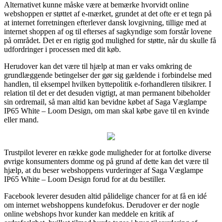
Alternativet kunne måske være at bemærke hvorvidt online
webshoppen er støttet af e-mærket, grundet at det ofte er et tegn på
at internet forretningen efterlever dansk lovgivning, tillige med at
internet shoppen af og til efterses af sagkyndige som forstår lovene
på området. Det er en rigtig god mulighed for støtte, når du skulle få
udfordringer i processen med dit køb.
Herudover kan det være til hjælp at man er vaks omkring de
grundlæggende betingelser der gør sig gældende i forbindelse med
handlen, til eksempel hvilken byttepolitik e-forhandleren tilsikrer. I
relation til det er det desuden vigtigt, at man permanent bibeholder
sin ordremail, så man altid kan bevidne købet af Saga Væglampe
IP65 White – Loom Design, om man skal købe gave til en kvinde
eller mand.
Trustpilot leverer en række gode muligheder for at fortolke diverse
øvrige konsumenters domme og på grund af dette kan det være til
hjælp, at du beser webshoppens vurderinger af Saga Væglampe
IP65 White – Loom Design forud for at du bestiller.
Facebook leverer desuden altid pålidelige chancer for at få en idé
om internet webshoppens kundefokus. Derudover er der nogle
online webshops hvor kunder kan meddele en kritik af