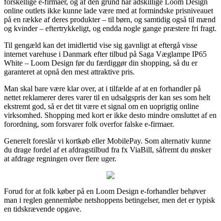
forskellige e-firmaer, og af den grund har adskillige Loom Design
online outlets ikke kunne lade være med at formindske prisniveauet
på en række af deres produkter – til børn, og samtidig også til mænd
og kvinder – eftertrykkeligt, og endda nogle gange præstere fri fragt.
Til gengæld kan det imidlertid vise sig gavnligt at eftergå visse
internet varehuse i Danmark efter tilbud på Saga Væglampe IP65
White – Loom Design før du færdiggør din shopping, så du er
garanteret at opnå den mest attraktive pris.
Man skal bare være klar over, at i tilfælde af at en forhandler på
nettet reklamerer deres varer til en udsalgspris der kan ses som helt
ekstremt god, så er det tit være et signal om en uoprigtig online
virksomhed. Shopping med kort er ikke desto mindre omsluttet af en
forordning, som forsvarer folk overfor falske e-firmaer.
Generelt foreslår vi kortkøb eller MobilePay. Som alternativ kunne
du drage fordel af et afdragstilbud fra fx ViaBill, såfremt du ønsker
at afdrage regningen over flere uger.
Forud for at folk køber på en Loom Design e-forhandler behøver
man i reglen gennemløbe netshoppens betingelser, men det er typisk
en tidskrævende opgave.