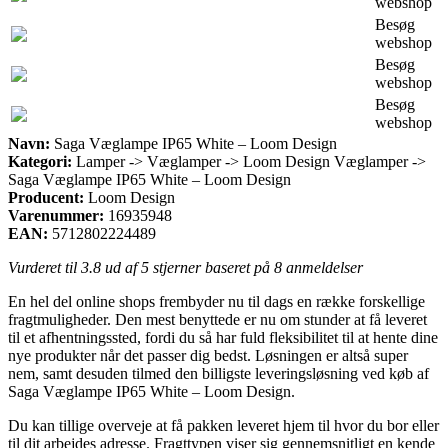
webshop
Besøg
webshop
Besøg
webshop
Besøg
webshop
Navn:
Saga Væglampe IP65 White – Loom Design
Kategori:
Lamper -> Væglamper -> Loom Design Væglamper ->
Saga Væglampe IP65 White – Loom Design
Producent:
Loom Design
Varenummer:
16935948
EAN:
5712802224489
Vurderet til
3.8
ud af 5 stjerner baseret på
8
anmeldelser
En hel del online shops frembyder nu til dags en række forskellige
fragtmuligheder. Den mest benyttede er nu om stunder at få leveret
til et afhentningssted, fordi du så har fuld fleksibilitet til at hente dine
nye produkter når det passer dig bedst. Løsningen er altså super
nem, samt desuden tilmed den billigste leveringsløsning ved køb af
Saga Væglampe IP65 White – Loom Design.
Du kan tillige overveje at få pakken leveret hjem til hvor du bor eller
til dit arbejdes adresse. Fragttypen viser sig gennemsnitligt en kende