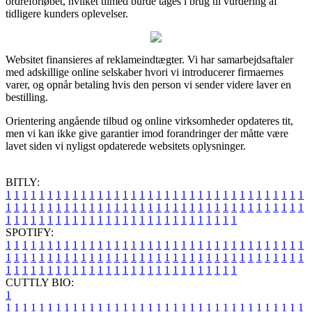
ordreforløbet, hvilket tilmed burde tages i brug til vurdering af
tidligere kunders oplevelser.
Websitet finansieres af reklameindtægter. Vi har samarbejdsaftaler
med adskillige online selskaber hvori vi introducerer firmaernes
varer, og opnår betaling hvis den person vi sender videre laver en
bestilling.
Orientering angående tilbud og online virksomheder opdateres tit,
men vi kan ikke give garantier imod forandringer der måtte være
lavet siden vi nyligst opdaterede websitets oplysninger.
BITLY:
1
1
1
1
1
1
1
1
1
1
1
1
1
1
1
1
1
1
1
1
1
1
1
1
1
1
1
1
1
1
1
1
1
1
1
1
1
1
1
1
1
1
1
1
1
1
1
1
1
1
1
1
1
1
1
1
1
1
1
1
1
1
1
1
1
1
1
1
1
1
1
1
1
1
1
1
1
1
1
1
1
1
1
1
1
1
1
1
1
1
1
1
1
1
1
1
1
1
1
1
SPOTIFY:
1
1
1
1
1
1
1
1
1
1
1
1
1
1
1
1
1
1
1
1
1
1
1
1
1
1
1
1
1
1
1
1
1
1
1
1
1
1
1
1
1
1
1
1
1
1
1
1
1
1
1
1
1
1
1
1
1
1
1
1
1
1
1
1
1
1
1
1
1
1
1
1
1
1
1
1
1
1
1
1
1
1
1
1
1
1
1
1
1
1
1
1
1
1
1
1
1
1
1
1
CUTTLY BIO:
1
1
1
1
1
1
1
1
1
1
1
1
1
1
1
1
1
1
1
1
1
1
1
1
1
1
1
1
1
1
1
1
1
1
1
1
1