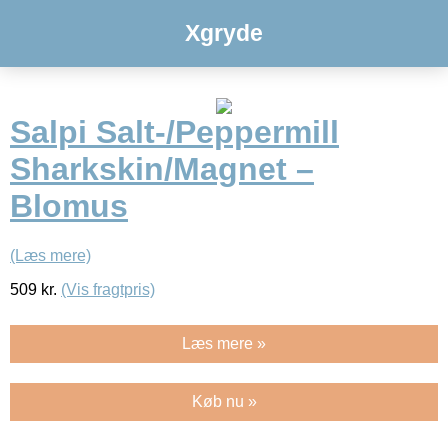
Xgryde
Salpi Salt-/Peppermill
Sharkskin/Magnet –
Blomus
(Læs mere)
509
kr.
(Vis fragtpris)
Læs mere »
Køb nu »