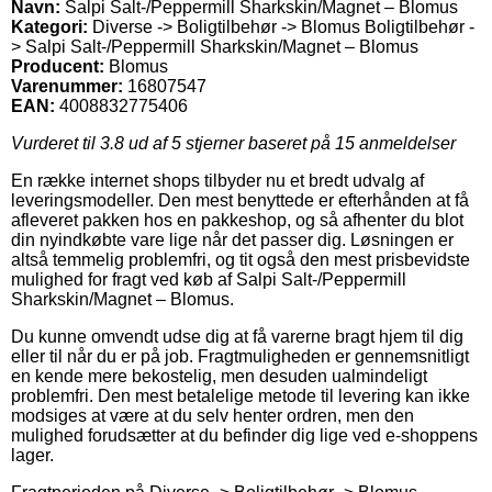
Navn:
Salpi Salt-/Peppermill Sharkskin/Magnet – Blomus
Kategori:
Diverse -> Boligtilbehør -> Blomus Boligtilbehør -
> Salpi Salt-/Peppermill Sharkskin/Magnet – Blomus
Producent:
Blomus
Varenummer:
16807547
EAN:
4008832775406
Vurderet til
3.8
ud af 5 stjerner baseret på
15
anmeldelser
En række internet shops tilbyder nu et bredt udvalg af
leveringsmodeller. Den mest benyttede er efterhånden at få
afleveret pakken hos en pakkeshop, og så afhenter du blot
din nyindkøbte vare lige når det passer dig. Løsningen er
altså temmelig problemfri, og tit også den mest prisbevidste
mulighed for fragt ved køb af Salpi Salt-/Peppermill
Sharkskin/Magnet – Blomus.
Du kunne omvendt udse dig at få varerne bragt hjem til dig
eller til når du er på job. Fragtmuligheden er gennemsnitligt
en kende mere bekostelig, men desuden ualmindeligt
problemfri. Den mest betalelige metode til levering kan ikke
modsiges at være at du selv henter ordren, men den
mulighed forudsætter at du befinder dig lige ved e-shoppens
lager.