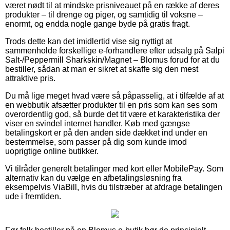
været nødt til at mindske prisniveauet på en række af deres
produkter – til drenge og piger, og samtidig til voksne –
enormt, og endda nogle gange byde på gratis fragt.
Trods dette kan det imidlertid vise sig nyttigt at
sammenholde forskellige e-forhandlere efter udsalg på Salpi
Salt-/Peppermill Sharkskin/Magnet – Blomus forud for at du
bestiller, sådan at man er sikret at skaffe sig den mest
attraktive pris.
Du må lige meget hvad være så påpasselig, at i tilfælde af at
en webbutik afsætter produkter til en pris som kan ses som
overordentlig god, så burde det tit være et karakteristika der
viser en svindel internet handler. Køb med gængse
betalingskort er på den anden side dækket ind under en
bestemmelse, som passer på dig som kunde imod
uoprigtige online butikker.
Vi tilråder generelt betalinger med kort eller MobilePay. Som
alternativ kan du vælge en afbetalingsløsning fra
eksempelvis ViaBill, hvis du tilstræber at afdrage betalingen
ude i fremtiden.