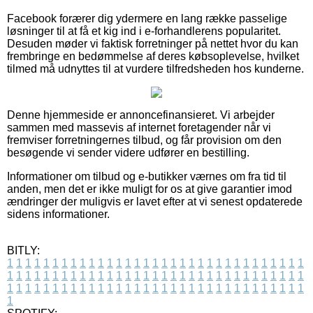
Facebook forærer dig ydermere en lang række passelige
løsninger til at få et kig ind i e-forhandlerens popularitet.
Desuden møder vi faktisk forretninger på nettet hvor du kan
frembringe en bedømmelse af deres købsoplevelse, hvilket
tilmed må udnyttes til at vurdere tilfredsheden hos kunderne.
Denne hjemmeside er annoncefinansieret. Vi arbejder
sammen med massevis af internet foretagender når vi
fremviser forretningernes tilbud, og får provision om den
besøgende vi sender videre udfører en bestilling.
Informationer om tilbud og e-butikker værnes om fra tid til
anden, men det er ikke muligt for os at give garantier imod
ændringer der muligvis er lavet efter at vi senest opdaterede
sidens informationer.
BITLY:
1
1
1
1
1
1
1
1
1
1
1
1
1
1
1
1
1
1
1
1
1
1
1
1
1
1
1
1
1
1
1
1
1
1
1
1
1
1
1
1
1
1
1
1
1
1
1
1
1
1
1
1
1
1
1
1
1
1
1
1
1
1
1
1
1
1
1
1
1
1
1
1
1
1
1
1
1
1
1
1
1
1
1
1
1
1
1
1
1
1
1
1
1
1
1
1
1
1
1
1