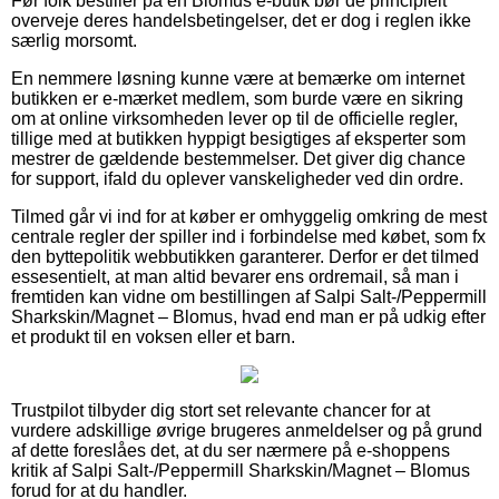
Før folk bestiller på en Blomus e-butik bør de principielt
overveje deres handelsbetingelser, det er dog i reglen ikke
særlig morsomt.
En nemmere løsning kunne være at bemærke om internet
butikken er e-mærket medlem, som burde være en sikring
om at online virksomheden lever op til de officielle regler,
tillige med at butikken hyppigt besigtiges af eksperter som
mestrer de gældende bestemmelser. Det giver dig chance
for support, ifald du oplever vanskeligheder ved din ordre.
Tilmed går vi ind for at køber er omhyggelig omkring de mest
centrale regler der spiller ind i forbindelse med købet, som fx
den byttepolitik webbutikken garanterer. Derfor er det tilmed
essesentielt, at man altid bevarer ens ordremail, så man i
fremtiden kan vidne om bestillingen af Salpi Salt-/Peppermill
Sharkskin/Magnet – Blomus, hvad end man er på udkig efter
et produkt til en voksen eller et barn.
Trustpilot tilbyder dig stort set relevante chancer for at
vurdere adskillige øvrige brugeres anmeldelser og på grund
af dette foreslåes det, at du ser nærmere på e-shoppens
kritik af Salpi Salt-/Peppermill Sharkskin/Magnet – Blomus
forud for at du handler.