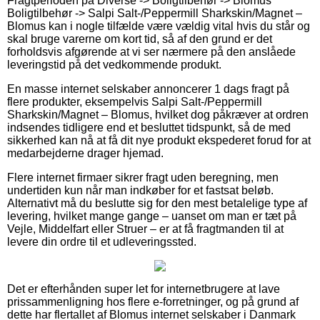
Fragtperioden på Diverse -> Boligtilbehør -> Blomus
Boligtilbehør -> Salpi Salt-/Peppermill Sharkskin/Magnet –
Blomus kan i nogle tilfælde være vældig vital hvis du står og
skal bruge varerne om kort tid, så af den grund er det
forholdsvis afgørende at vi ser nærmere på den anslåede
leveringstid på det vedkommende produkt.
En masse internet selskaber annoncerer 1 dags fragt på
flere produkter, eksempelvis Salpi Salt-/Peppermill
Sharkskin/Magnet – Blomus, hvilket dog påkræver at ordren
indsendes tidligere end et besluttet tidspunkt, så de med
sikkerhed kan nå at få dit nye produkt ekspederet forud for at
medarbejderne drager hjemad.
Flere internet firmaer sikrer fragt uden beregning, men
undertiden kun når man indkøber for et fastsat beløb.
Alternativt må du beslutte sig for den mest betalelige type af
levering, hvilket mange gange – uanset om man er tæt på
Vejle, Middelfart eller Struer – er at få fragtmanden til at
levere din ordre til et udleveringssted.
Det er efterhånden super let for internetbrugere at lave
prissammenligning hos flere e-forretninger, og på grund af
dette har flertallet af Blomus internet selskaber i Danmark