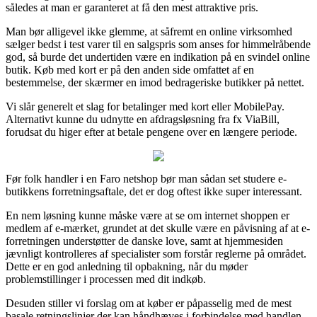
således at man er garanteret at få den mest attraktive pris.
Man bør alligevel ikke glemme, at såfremt en online virksomhed
sælger bedst i test varer til en salgspris som anses for himmelråbende
god, så burde det undertiden være en indikation på en svindel online
butik. Køb med kort er på den anden side omfattet af en
bestemmelse, der skærmer en imod bedrageriske butikker på nettet.
Vi slår generelt et slag for betalinger med kort eller MobilePay.
Alternativt kunne du udnytte en afdragsløsning fra fx ViaBill,
forudsat du higer efter at betale pengene over en længere periode.
Før folk handler i en Faro netshop bør man sådan set studere e-
butikkens forretningsaftale, det er dog oftest ikke super interessant.
En nem løsning kunne måske være at se om internet shoppen er
medlem af e-mærket, grundet at det skulle være en påvisning af at e-
forretningen understøtter de danske love, samt at hjemmesiden
jævnligt kontrolleres af specialister som forstår reglerne på området.
Dette er en god anledning til opbakning, når du møder
problemstillinger i processen med dit indkøb.
Desuden stiller vi forslag om at køber er påpasselig med de mest
basale retningslinjer der kan håndhæves i forbindelse med handlen,