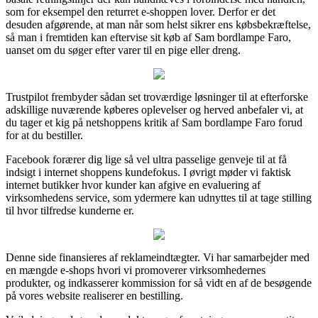
som for eksempel den returret e-shoppen lover. Derfor er det
desuden afgørende, at man når som helst sikrer ens købsbekræftelse,
så man i fremtiden kan eftervise sit køb af Sam bordlampe Faro,
uanset om du søger efter varer til en pige eller dreng.
Trustpilot frembyder sådan set troværdige løsninger til at efterforske
adskillige nuværende køberes oplevelser og herved anbefaler vi, at
du tager et kig på netshoppens kritik af Sam bordlampe Faro forud
for at du bestiller.
Facebook forærer dig lige så vel ultra passelige genveje til at få
indsigt i internet shoppens kundefokus. I øvrigt møder vi faktisk
internet butikker hvor kunder kan afgive en evaluering af
virksomhedens service, som ydermere kan udnyttes til at tage stilling
til hvor tilfredse kunderne er.
Denne side finansieres af reklameindtægter. Vi har samarbejder med
en mængde e-shops hvori vi promoverer virksomhedernes
produkter, og indkasserer kommission for så vidt en af de besøgende
på vores website realiserer en bestilling.