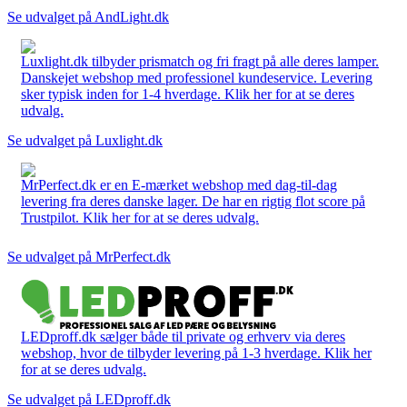
Se udvalget på AndLight.dk
Luxlight.dk tilbyder prismatch og fri fragt på alle deres lamper.
Danskejet webshop med professionel kundeservice. Levering
sker typisk inden for 1-4 hverdage. Klik her for at se deres
udvalg.
Se udvalget på Luxlight.dk
MrPerfect.dk er en E-mærket webshop med dag-til-dag
levering fra deres danske lager. De har en rigtig flot score på
Trustpilot. Klik her for at se deres udvalg.
Se udvalget på MrPerfect.dk
LEDproff.dk sælger både til private og erhverv via deres
webshop, hvor de tilbyder levering på 1-3 hverdage. Klik her
for at se deres udvalg.
Se udvalget på LEDproff.dk