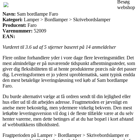
Besøg
webshop
Navn:
Sam bordlampe Faro
Kategori:
Lamper > Bordlamper > Skrivebordslamper
Producent:
Faro
Varenummer:
52009
EAN:
Vurderet til
3.6
ud af 5 stjerner baseret på
14
anmeldelser
Flere online forhandlere yder i vore dage flere leveringsmidler. Det
mest almindelige er på nuværende tidspunkt afhentningssteder, som
giver dig fleksibiliteten til at hente produkterne præcis når det passer
dig. Leveringsformen er jo yderst uproblematisk, samt typisk endda
den mest betalelige leveringsløsning ved køb af Sam bordlampe
Faro.
Du burde alternativt vælge at få ordren sendt til din lejlighed eller
hus eller ud til dit arbejdes adresse. Fragtmetoden er jævnligt en
anelse mere bekostelig, men ydermere virkelig bekvem. Den mest
letkøbte leveringsversion vil dog i de fleste tilfælde være at du selv
henter varerne, men dette betinges af at du har bopæl i kort afstand
af webbutikkens tilholdssted.
Fragtperioden på Lamper > Bordlamper > Skrivebordslamper er