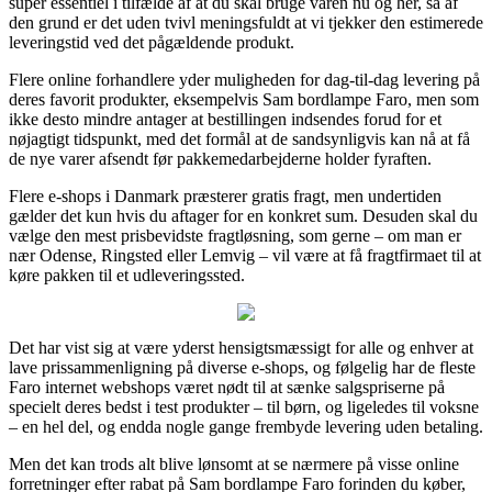
super essentiel i tilfælde af at du skal bruge varen nu og her, så af
den grund er det uden tvivl meningsfuldt at vi tjekker den estimerede
leveringstid ved det pågældende produkt.
Flere online forhandlere yder muligheden for dag-til-dag levering på
deres favorit produkter, eksempelvis Sam bordlampe Faro, men som
ikke desto mindre antager at bestillingen indsendes forud for et
nøjagtigt tidspunkt, med det formål at de sandsynligvis kan nå at få
de nye varer afsendt før pakkemedarbejderne holder fyraften.
Flere e-shops i Danmark præsterer gratis fragt, men undertiden
gælder det kun hvis du aftager for en konkret sum. Desuden skal du
vælge den mest prisbevidste fragtløsning, som gerne – om man er
nær Odense, Ringsted eller Lemvig – vil være at få fragtfirmaet til at
køre pakken til et udleveringssted.
Det har vist sig at være yderst hensigtsmæssigt for alle og enhver at
lave prissammenligning på diverse e-shops, og følgelig har de fleste
Faro internet webshops været nødt til at sænke salgspriserne på
specielt deres bedst i test produkter – til børn, og ligeledes til voksne
– en hel del, og endda nogle gange frembyde levering uden betaling.
Men det kan trods alt blive lønsomt at se nærmere på visse online
forretninger efter rabat på Sam bordlampe Faro forinden du køber,