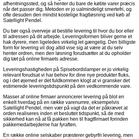
afhentningssted, og så henter du bare de købte varer præcis
når det passer dig. Metoden er jo ualmindeligt smertefri, og
ofte desuden den mindst kostelige fragtløsning ved køb af
Satellight Pendel.
Du bør også overveje at bestille levering til hvor du bor eller
til adressen på dit arbejde. Leveringsformen bliver gerne et
hak dyrere, men ligeledes virkelig let gængelig. Den billigste
form for levering vil dog altid vise sig at være at du selv
henter ordren, men den løsning forudsætter at du opholder
dig tæt på online firmaets adresse.
Leveringshastigheden på Spisebordslamper er jo virkelig
relevant forudsat vi har behov for dine nye produkter fluks,
og i det øjemed er det fuldkommen klogt at vi gransker det
estimerede leveringstidspunkt på den vedkommende vare.
Masser af online firmaer annoncerer levering på blot en
enkelt hverdag på en række varenumre, eksempelvis
Satellight Pendel, men vær på vagt da det er påkrævet at
orden realiseres inden et besluttet tidspunkt, så de med
sikkerhed kan nå at få pakken hen til fragtfirmaet forinden
pakkemedarbejderne har fyraften.
En række online selskaber præsterer gebyrfri levering, men