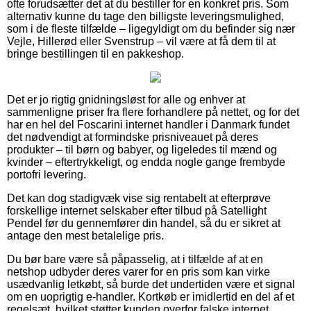
ofte forudsætter det at du bestiller for en konkret pris. Som
alternativ kunne du tage den billigste leveringsmulighed,
som i de fleste tilfælde – ligegyldigt om du befinder sig nær
Vejle, Hillerød eller Svenstrup – vil være at få dem til at
bringe bestillingen til en pakkeshop.
Det er jo rigtig gnidningsløst for alle og enhver at
sammenligne priser fra flere forhandlere på nettet, og for det
har en hel del Foscarini internet handler i Danmark fundet
det nødvendigt at formindske prisniveauet på deres
produkter – til børn og babyer, og ligeledes til mænd og
kvinder – eftertrykkeligt, og endda nogle gange frembyde
portofri levering.
Det kan dog stadigvæk vise sig rentabelt at efterprøve
forskellige internet selskaber efter tilbud på Satellight
Pendel før du gennemfører din handel, så du er sikret at
antage den mest betalelige pris.
Du bør bare være så påpasselig, at i tilfælde af at en
netshop udbyder deres varer for en pris som kan virke
usædvanlig letkøbt, så burde det undertiden være et signal
om en uoprigtig e-handler. Kortkøb er imidlertid en del af et
regelsæt, hvilket støtter kunden overfor falske internet