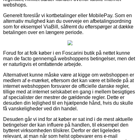
webshops.
Generelt foreslår vi kortbetalinger eller MobilePay. Som en
alternativ mulighed kan du overveje en afbetalingsordning
som for eksempel ViaBill, såfremt du efterspørger at dække
betalingen over en længere periode.
Forud for at folk køber i en Foscarini butik på nettet kunne
man de facto gennemgå webshoppens betingelser, men det
er naturligvis et omfattende arbejde.
Alternativet kunne måske være at kigge om webshoppen er
medlem af e-mærket, eftersom det kan være et billede på at
internet webshoppen forsvarer de officielle danske regler,
tillige med at internet selskabet en gang i mellem besigtiges
af specialister der mestrer de gældende regler. Dette er
desuden din lejlighed til en hjælpende hånd, hvis du skulle
få vanskeligheder ved din handel.
Desuden går vi ind for at køber er sat ind i de mest aktuelle
betingelser der kan influere på handlen, til eksempel den
bytteret virksomheden tilsikrer. Derfor er det ligeledes
relevant, at man når som helst opbevarer ens e-mail