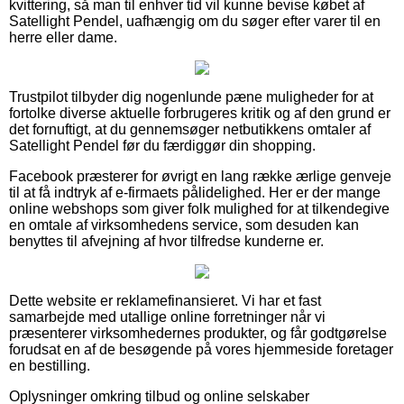
kvittering, så man til enhver tid vil kunne bevise købet af
Satellight Pendel, uafhængig om du søger efter varer til en
herre eller dame.
Trustpilot tilbyder dig nogenlunde pæne muligheder for at
fortolke diverse aktuelle forbrugeres kritik og af den grund er
det fornuftigt, at du gennemsøger netbutikkens omtaler af
Satellight Pendel før du færdiggør din shopping.
Facebook præsterer for øvrigt en lang række ærlige genveje
til at få indtryk af e-firmaets pålidelighed. Her er der mange
online webshops som giver folk mulighed for at tilkendegive
en omtale af virksomhedens service, som desuden kan
benyttes til afvejning af hvor tilfredse kunderne er.
Dette website er reklamefinansieret. Vi har et fast
samarbejde med utallige online forretninger når vi
præsenterer virksomhedernes produkter, og får godtgørelse
forudsat en af de besøgende på vores hjemmeside foretager
en bestilling.
Oplysninger omkring tilbud og online selskaber