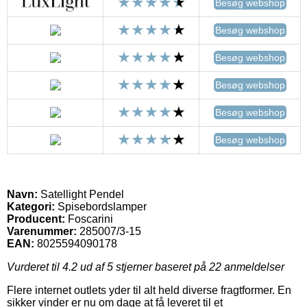
Besøg webshop
Besøg webshop
Besøg webshop
Besøg webshop
Besøg webshop
Besøg webshop
Navn:
Satellight Pendel
Kategori:
Spisebordslamper
Producent:
Foscarini
Varenummer:
285007/3-15
EAN:
8025594090178
Vurderet til
4.2
ud af 5 stjerner baseret på
22
anmeldelser
Flere internet outlets yder til alt held diverse fragtformer. En
sikker vinder er nu om dage at få leveret til et