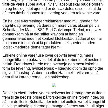
tilfælde være super aktuel hvis vi absolut skal bruge ordren
nu og her, og i det øjemed er det særdeles essentielt at du
efterser tidshorisonten for levering ved den relevante vare.
En hel del e-forretninger reklamerer med muligheden for
dag-til-dag levering på deres primære varer, eksempelvis
Schottlander Mantis BS1 Sort Gulvlampe Trefod, men vær
opmærksom på at det stiller krav om at handlen
gemmenføres inden et konkret klokkeslæt, sådan at de har
en chance for at nå at få produkterne ekspederet inden
logistikmedarbejderne tager hjem.
Enkelte online varehuse lover gebyrfri levering, men i
mange tilfælde påkræves det at du indkøber for et bestemt
beløb. Derudover burde man overveje den mest letkøbte
form for levering, hvilket typisk – ligegyldigt om du opholder
sig ved Taastrup, Aabenraa eller Hammel – vil være at få
dem til at køre varerne til en pakkeshop.
Det er jo efterhånden yderst bekvemt for forbrugerne at finde
frem til de bedste priser på forskellige online forretninger, og
så har de fleste Schottlander internet outlets været tvunget til
at tvinge udsalgspriserne på mange af deres varer – til piger