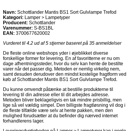
Navn:
Schottlander Mantis BS1 Sort Gulvlampe Trefod
Kategori:
Lamper > Lampetyper
Producent:
Schottlander
Varenummer:
S-BS1BL
EAN:
3700677620002
Vurderet til
4.2
ud af 5 stjerner baseret på
35
anmeldelser
De fleste online webshops yder i øjeblikket diverse
forskellige former for levering. En af favoritterne er nu om
dage afhentningssteder, hvor du selv kan hente de bestilte
varer når det passer dig. Metoden er nemlig virkelig nem,
samt desuden derudover den mindst kostelige fragtform ved
køb af Schottlander Mantis BS1 Sort Gulvlampe Trefod.
Du kunne omvendt påtænke at bestille produkterne til
levering til din adresse eller til dit arbejdes adresse.
Metoden bliver beklageligvis en tak mindre prisbillig, men
lige så vel vældig simpel. Den billigste fragtløsning vil dog i
de fleste tilfælde være selv at hente pakken, men den
mulighed forudsætter at du befinder dig nærved internet
forhandlerens lager.
Leveringsdygtigheden på Lamper > Lampetyper kan i nogle