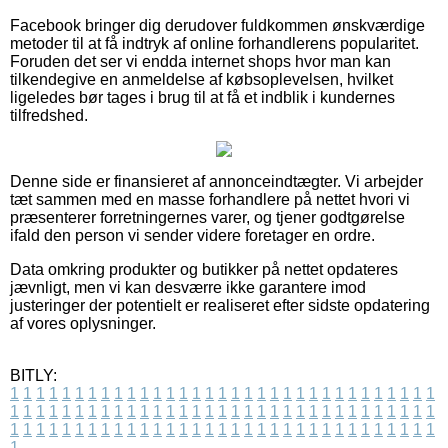
Facebook bringer dig derudover fuldkommen ønskværdige
metoder til at få indtryk af online forhandlerens popularitet.
Foruden det ser vi endda internet shops hvor man kan
tilkendegive en anmeldelse af købsoplevelsen, hvilket
ligeledes bør tages i brug til at få et indblik i kundernes
tilfredshed.
Denne side er finansieret af annonceindtægter. Vi arbejder
tæt sammen med en masse forhandlere på nettet hvori vi
præsenterer forretningernes varer, og tjener godtgørelse
ifald den person vi sender videre foretager en ordre.
Data omkring produkter og butikker på nettet opdateres
jævnligt, men vi kan desværre ikke garantere imod
justeringer der potentielt er realiseret efter sidste opdatering
af vores oplysninger.
BITLY:
1
1
1
1
1
1
1
1
1
1
1
1
1
1
1
1
1
1
1
1
1
1
1
1
1
1
1
1
1
1
1
1
1
1
1
1
1
1
1
1
1
1
1
1
1
1
1
1
1
1
1
1
1
1
1
1
1
1
1
1
1
1
1
1
1
1
1
1
1
1
1
1
1
1
1
1
1
1
1
1
1
1
1
1
1
1
1
1
1
1
1
1
1
1
1
1
1
1
1
1