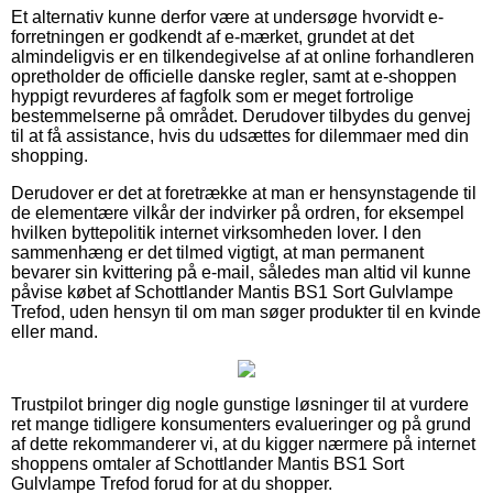
Et alternativ kunne derfor være at undersøge hvorvidt e-
forretningen er godkendt af e-mærket, grundet at det
almindeligvis er en tilkendegivelse af at online forhandleren
opretholder de officielle danske regler, samt at e-shoppen
hyppigt revurderes af fagfolk som er meget fortrolige
bestemmelserne på området. Derudover tilbydes du genvej
til at få assistance, hvis du udsættes for dilemmaer med din
shopping.
Derudover er det at foretrække at man er hensynstagende til
de elementære vilkår der indvirker på ordren, for eksempel
hvilken byttepolitik internet virksomheden lover. I den
sammenhæng er det tilmed vigtigt, at man permanent
bevarer sin kvittering på e-mail, således man altid vil kunne
påvise købet af Schottlander Mantis BS1 Sort Gulvlampe
Trefod, uden hensyn til om man søger produkter til en kvinde
eller mand.
Trustpilot bringer dig nogle gunstige løsninger til at vurdere
ret mange tidligere konsumenters evalueringer og på grund
af dette rekommanderer vi, at du kigger nærmere på internet
shoppens omtaler af Schottlander Mantis BS1 Sort
Gulvlampe Trefod forud for at du shopper.