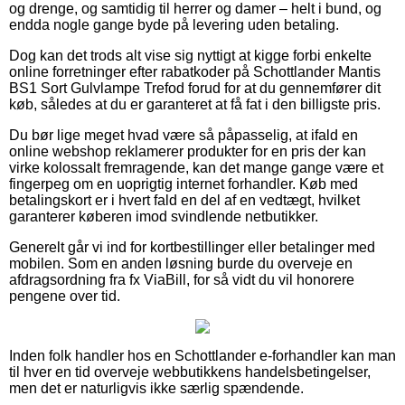
og drenge, og samtidig til herrer og damer – helt i bund, og
endda nogle gange byde på levering uden betaling.
Dog kan det trods alt vise sig nyttigt at kigge forbi enkelte
online forretninger efter rabatkoder på Schottlander Mantis
BS1 Sort Gulvlampe Trefod forud for at du gennemfører dit
køb, således at du er garanteret at få fat i den billigste pris.
Du bør lige meget hvad være så påpasselig, at ifald en
online webshop reklamerer produkter for en pris der kan
virke kolossalt fremragende, kan det mange gange være et
fingerpeg om en uoprigtig internet forhandler. Køb med
betalingskort er i hvert fald en del af en vedtægt, hvilket
garanterer køberen imod svindlende netbutikker.
Generelt går vi ind for kortbestillinger eller betalinger med
mobilen. Som en anden løsning burde du overveje en
afdragsordning fra fx ViaBill, for så vidt du vil honorere
pengene over tid.
Inden folk handler hos en Schottlander e-forhandler kan man
til hver en tid overveje webbutikkens handelsbetingelser,
men det er naturligvis ikke særlig spændende.