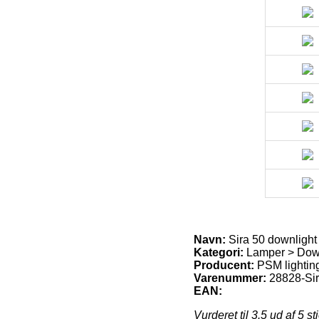
Navn:
Sira 50 downlight 
Kategori:
Lamper > Down
Producent:
PSM lightin
Varenummer:
28828-Sir
EAN:
Vurderet til
3.5
ud af 5 st