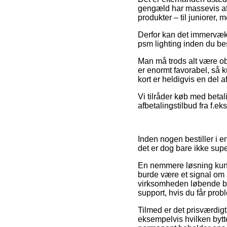
gengæld har massevis af 
produkter – til juniorer,
Derfor kan det immervæk 
psm lighting inden du bes
Man må trods alt være obs
er enormt favorabel, så 
kort er heldigvis en del
Vi tilråder køb med beta
afbetalingstilbud fra f.ek
Inden nogen bestiller i e
det er dog bare ikke supe
En nemmere løsning kunn
burde være et signal om a
virksomheden løbende be
support, hvis du får prob
Tilmed er det prisværdigt
eksempelvis hvilken bytt