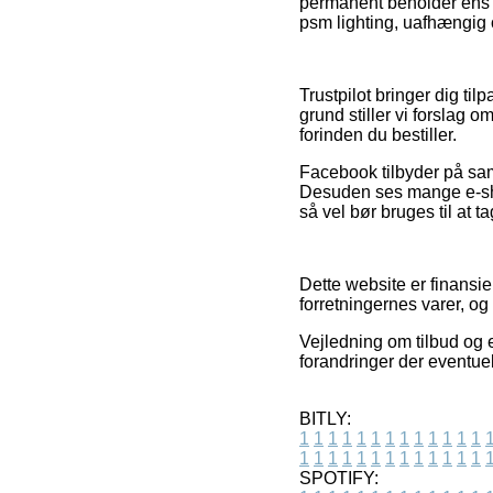
permanent beholder ens f
psm lighting, uafhængig 
Trustpilot bringer dig ti
grund stiller vi forslag 
forinden du bestiller.
Facebook tilbyder på sam
Desuden ses mange e-shop
så vel bør bruges til at ta
Dette website er finansier
forretningernes varer, og
Vejledning om tilbud og e
forandringer der eventuel
BITLY:
1
1
1
1
1
1
1
1
1
1
1
1
1
1
1
1
1
1
1
1
1
1
1
1
1
1
SPOTIFY: