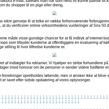
aktura e-mail, således man når som helst vil kunne påvise sit k
om du shopper til en pige eller dreng.
lpas sikre genveje til at tolke en række forhenværende forbrugeres
om, at du verificerer online virksomhedens vurderinger af Sira 50 
me måde visse gunstige chancer for at få indtryk af internet bu
s som tilbyder kunderne at offentliggøre en evaluering af købs
ge stilling til hvor tilfredse kunderne er.
et af indtægter fra reklamer. Vi hjælper en stribe forhandlere på 
 tager imod honorar om de personer vi sender videre fuldfører et
-forretninger opretholdes løbende, men vi ønsker ikke at blive sti
t er lavet efter sidste opdatering af vores oplysninger.
1
1
1
1
1
1
1
1
1
1
1
1
1
1
1
1
1
1
1
1
1
1
1
1
1
1
1
1
1
1
1
1
1
1
1
1
1
1
1
1
1
1
1
1
1
1
1
1
1
1
1
1
1
1
1
1
1
1
1
1
1