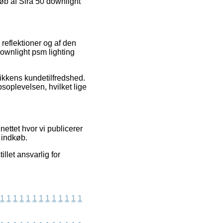
øb af Sira 50 downlight
 reflektioner og af den
downlight psm lighting
tikkens kundetilfredshed.
oplevelsen, hvilket lige
nettet hvor vi publicerer
 indkøb.
llet ansvarlig for
1
1
1
1
1
1
1
1
1
1
1
1
1