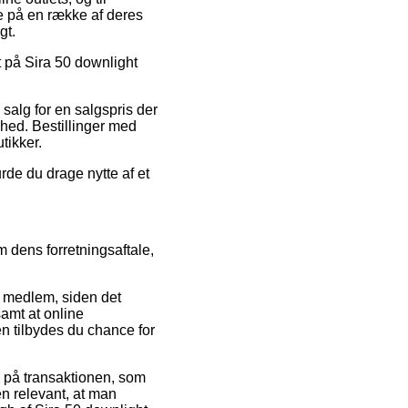
ne på en række af deres
gt.
t på Sira 50 downlight
 salg for en salgspris der
hed. Bestillinger med
tikker.
rde du drage nytte af et
m dens forretningsaftale,
 medlem, siden det
samt at online
 tilbydes du chance for
e på transaktionen, som
n relevant, at man