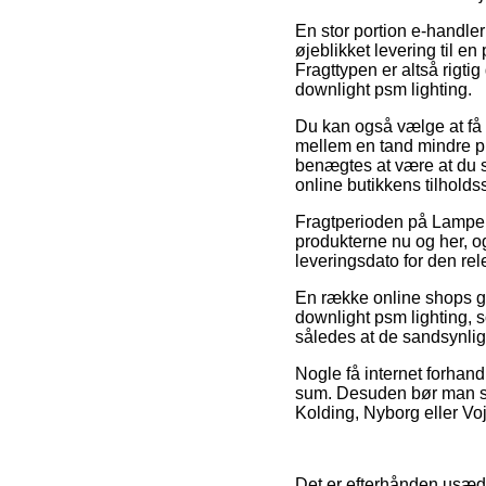
En stor portion e-handler
øjeblikket levering til e
Fragttypen er altså rigti
downlight psm lighting.
Du kan også vælge at få d
mellem en tand mindre p
benægtes at være at du s
online butikkens tilholds
Fragtperioden på Lamper
produkterne nu og her, o
leveringsdato for den rel
En række online shops gi
downlight psm lighting, s
således at de sandsynligvi
Nogle få internet forhand
sum. Desuden bør man snu
Kolding, Nyborg eller Voje
Det er efterhånden usædva