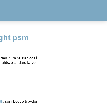
ight psm
 siden. Sira 50 kan også
ights. Standard farver:
dk
, som begge tilbyder