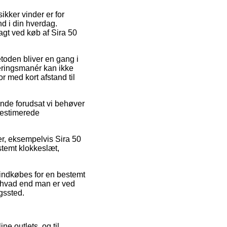
ikker vinder er for
nd i din hverdag.
ragt ved køb af Sira 50
etoden bliver en gang i
eringsmanér kan ikke
 med kort afstand til
nde forudsat vi behøver
 estimerede
er, eksempelvis Sira 50
stemt klokkeslæt,
 indkøbes for en bestemt
– hvad end man er ved
ngssted.
e outlets, og til