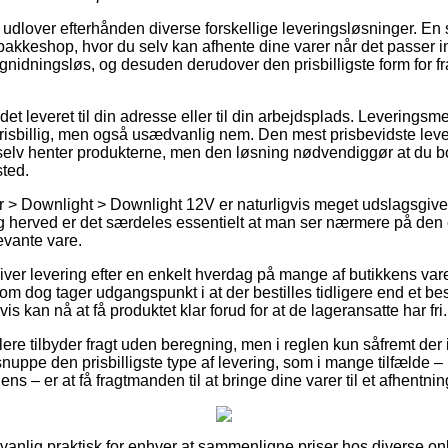
 udlover efterhånden diverse forskellige leveringsløsninger. En s
n pakkeshop, hvor du selv kan afhente dine varer når det passer i
g gnidningsløs, og desuden derudover den prisbilligste form for f
et leveret til din adresse eller til din arbejdsplads. Leveringsm
risbillig, men også usædvanlig nem. Den mest prisbevidste lev
elv henter produkterne, men den løsning nødvendiggør at du bor
sted.
 > Downlight > Downlight 12V er naturligvis meget udslagsgive
g herved er det særdeles essentielt at man ser nærmere på den
evante vare.
ver levering efter en enkelt hverdag på mange af butikkens var
om dog tager udgangspunkt i at der bestilles tidligere end et be
s kan nå at få produktet klar forud for at de lageransatte har fri.
lere tilbyder fragt uden beregning, men i reglen kun såfremt der
ppe den prisbilligste type af levering, som i mange tilfælde 
ns – er at få fragtmanden til at bringe dine varer til et afhentni
nlig praktisk for enhver at sammenligne priser hos diverse onlin