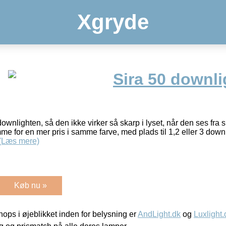
Xgryde
Sira 50 downl
 downlighten, så den ikke virker så skarp i lyset, når den ses fra
me for en mer pris i samme farve, med plads til 1,2 eller 3 downl
(Læs mere)
Køb nu »
ps i øjeblikket inden for belysning er
AndLight.dk
og
Luxlight.