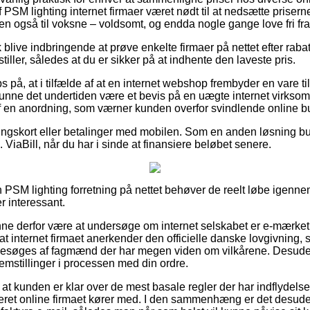
PSM lighting internet firmaer været nødt til at nedsætte priser
 men også til voksne – voldsomt, og endda nogle gange love fri fra
blive indbringende at prøve enkelte firmaer på nettet efter raba
tiller, således at du er sikker på at indhente den laveste pris.
 på, at i tilfælde af at en internet webshop frembyder en vare til
kunne det undertiden være et bevis på en uægte internet virksom
 af en anordning, som værner kunden overfor svindlende online bu
lingskort eller betalinger med mobilen. Som en anden løsning bu
s. ViaBill, når du har i sinde at finansiere beløbet senere.
n PSM lighting forretning på nettet behøver de reelt løbe igenne
r interessant.
e derfor være at undersøge om internet selskabet er e-mærket
t internet firmaet anerkender den officielle danske lovgivning, 
søges af fagmænd der har megen viden om vilkårene. Desuden
lemstillinger i processen med din ordre.
 at kunden er klar over de mest basale regler der har indflydels
eret online firmaet kører med. I den sammenhæng er det desude