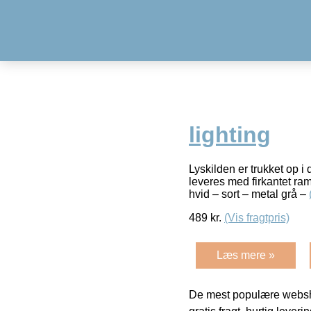
lighting
Lyskilden er trukket op i
leveres med firkantet ram
hvid – sort – metal grå –
489
kr.
(Vis fragtpris)
Læs mere »
De mest populære websho