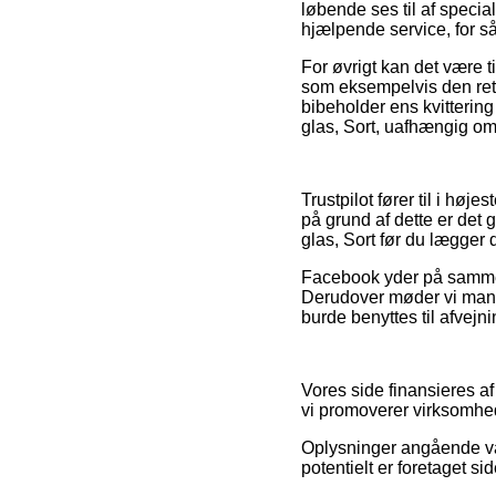
løbende ses til af speci
hjælpende service, for s
For øvrigt kan det være t
som eksempelvis den retu
bibeholder ens kvitterin
glas, Sort, uafhængig om 
Trustpilot fører til i hø
på grund af dette er det
glas, Sort før du lægger d
Facebook yder på samme m
Derudover møder vi mange 
burde benyttes til afvejn
Vores side finansieres a
vi promoverer virksomhed
Oplysninger angående vare
potentielt er foretaget si