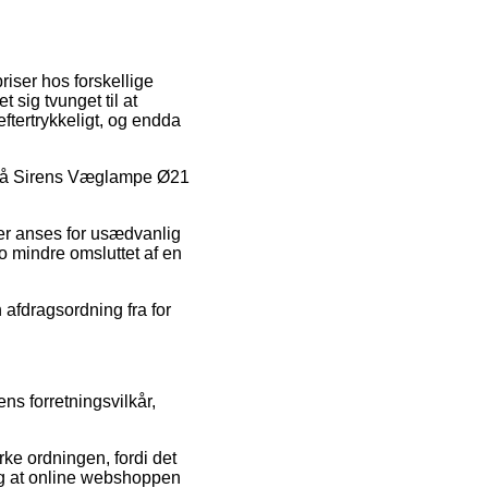
priser hos forskellige
 sig tvunget til at
ftertrykkeligt, og endda
ud på Sirens Væglampe Ø21
der anses for usædvanlig
to mindre omsluttet af en
 afdragsordning fra for
ns forretningsvilkår,
e ordningen, fordi det
 og at online webshoppen