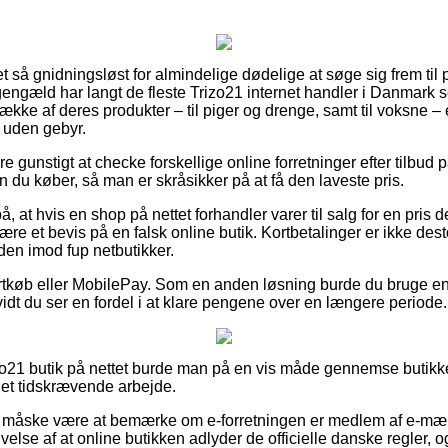
et så gnidningsløst for almindelige dødelige at søge sig frem til 
gengæld har langt de fleste Trizo21 internet handler i Danmark set
kke af deres produkter – til piger og drenge, samt til voksne – e
t uden gebyr.
re gunstigt at checke forskellige online forretninger efter tilb
en du køber, så man er skråsikker på at få den laveste pris.
 at hvis en shop på nettet forhandler varer til salg for en pris 
være et bevis på en falsk online butik. Kortbetalinger er ikke des
den imod fup netbutikker.
kortkøb eller MobilePay. Som en anden løsning burde du bruge en
vidt du ser en fordel i at klare pengene over en længere periode.
rizo21 butik på nettet burde man på en vis måde gennemse butikke
 et tidskrævende arbejde.
måske være at bemærke om e-forretningen er medlem af e-mærk
velse af at online butikken adlyder de officielle danske regler,