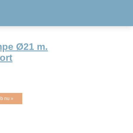
mpe Ø21 m.
ort
b nu »