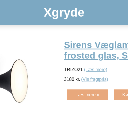
Xgryde
Sirens Vægla
frosted glas, S
TRIZO21
(Læs mere)
3180
kr.
(Vis fragtpris)
Læs mere »
Kø