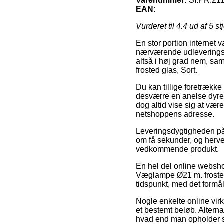
Varenummer:
SI.PR.21
EAN:
Vurderet til
4.4
ud af 5 st
En stor portion internet 
nærværende udleveringsst
altså i høj grad nem, sa
frosted glas, Sort.
Du kan tillige foretrække a
desværre en anelse dyre
dog altid vise sig at vær
netshoppens adresse.
Leveringsdygtigheden på 
om få sekunder, og herved
vedkommende produkt.
En hel del online websh
Væglampe Ø21 m. frosted g
tidspunkt, med det formål 
Nogle enkelte online vir
et bestemt beløb. Alternat
hvad end man opholder sig 