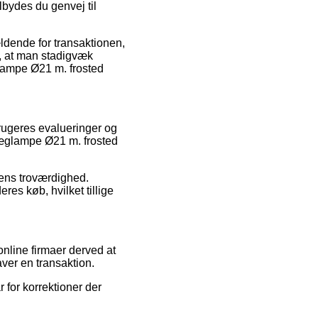
lbydes du genvej til
ældende for transaktionen,
t, at man stadigvæk
glampe Ø21 m. frosted
 brugeres evalueringer og
 Væglampe Ø21 m. frosted
kens troværdighed.
res køb, hvilket tillige
nline firmaer derved at
ver en transaktion.
 for korrektioner der