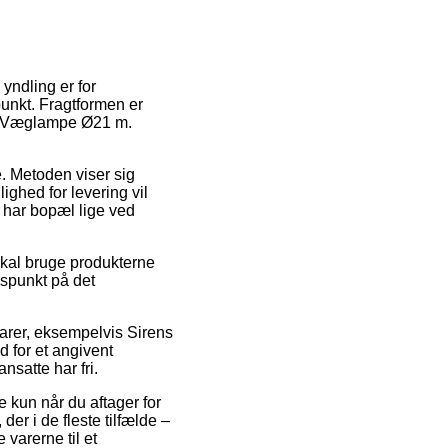
yndling er for
unkt. Fragtformen er
ens Væglampe Ø21 m.
de. Metoden viser sig
ghed for levering vil
u har bopæl lige ved
skal bruge produkterne
dspunkt på det
arer, eksempelvis Sirens
d for et angivent
nsatte har fri.
 kun når du aftager for
der i de fleste tilfælde –
 varerne til et