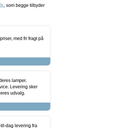
dk
, som begge tilbyder
priser, med fri fragt på
 deres lamper.
ice. Levering sker
deres udvalg.
l-dag levering fra