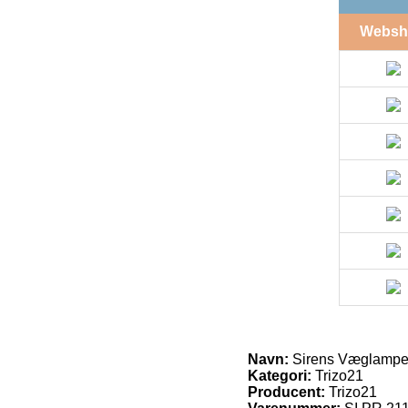
Websh
Navn:
Sirens Væglampe Ø
Kategori:
Trizo21
Producent:
Trizo21