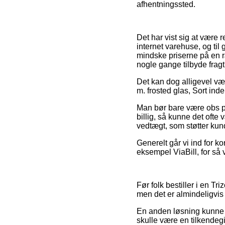
afhentningssted.
Det har vist sig at være r
internet varehuse, og til 
mindske priserne på en ræ
nogle gange tilbyde frag
Det kan dog alligevel væ
m. frosted glas, Sort ind
Man bør bare være obs på,
billig, så kunne det ofte 
vedtægt, som støtter kun
Generelt går vi ind for 
eksempel ViaBill, for så 
Før folk bestiller i en T
men det er almindeligvis
En anden løsning kunne 
skulle være en tilkendegi