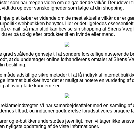
alister som har megen viden om de gældende vilkår. Derudover ti
å vidt du oplever vanskeligheder som følge af din shopping.
il hjælp at køber er vidende om de mest aktuelle vilkår der er g
rpolitik webbutikken benytter. Her er det ligeledes essesentiel
g på e-mail, så man altid kan bevise sin shopping af Sirens Væ
du er på udkig efter produkter til en kvinde eller mand.
jeste grad strålende genveje til at sondere forskellige nuværende
 godt, at du undersøger online forhandlerens omtaler af Sirens
in bestilling.
åde adskillige sikre metoder til at få indtryk af internet butik
internet butikker hvor det er muligt at notere en vurdering af de
ing af hvor glade kunderne er.
f reklameindtægter. Vi har samarbejdsaftaler med en samling af o
ernes tilbud, og indtjener godtgørelse forudsat vores brugere la
r og e-butikker understøttes jævnligt, men vi tager ikke ansvar
den nyligste opdatering af de viste informationer.