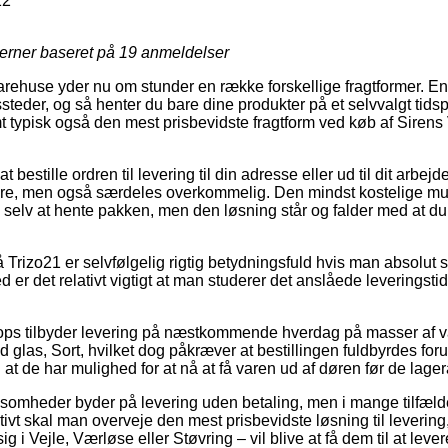
12
jerner baseret på
19
anmeldelser
varehuse yder nu om stunder en række forskellige fragtformer. En 
eder, og så henter du bare dine produkter på et selvvalgt tidsp
mt typisk også den mest prisbevidste fragtform ved køb af Sir
t bestille ordren til levering til din adresse eller ud til dit arbej
re, men også særdeles overkommelig. Den mindst kostelige muli
e selv at hente pakken, men den løsning står og falder med at d
Trizo21 er selvfølgelig rigtig betydningsfuld hvis man absolut 
 er det relativt vigtigt at man studerer det anslåede leveringsti
ops tilbyder levering på næstkommende hverdag på masser af v
las, Sort, hvilket dog påkræver at bestillingen fuldbyrdes foru
at de har mulighed for at nå at få varen ud af døren før de lagera
ksomheder byder på levering uden betaling, men i mange tilfælde
ivt skal man overveje den mest prisbevidste løsning til levering, 
i Vejle, Værløse eller Støvring – vil blive at få dem til at levere