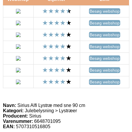
Besøg webshop
Besøg webshop
Besøg webshop
Besøg webshop
Besøg webshop
Besøg webshop
Besøg webshop
Navn:
Sirius Alfi Lystræ med sne 90 cm
Kategori:
Julebelysning > Lystræer
Producent:
Sirius
Varenummer:
6648701095
EAN:
5707310516805