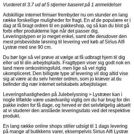
Vurderet til
3.7
ud af 5 stjerner baseret på
1
anmeldelser
Adskillige internet firmaer frembyder nu om stunder en lang
række forskellige muligheder for fragt. En af de populære er i
dag at få bragt ordren til en pakkeshop, og så kan du blot gå
forbi efter produkterne lige når det passer dig.
Leveringstypen er jo meget enkel, samt ofte derudover den
mest prisbevidste løsning til levering ved køb af Sirius Alfi
Lystræ med sne 90 cm.
Du bør lige så vel prøve at vælge at få udbragt hjem til dig
eller ud til din arbejdsplads. Fragttypen viser sig godt nok en
tand mere omkostningsfuld, men lige så vel rigtig
ukompliceret. Den billigste type af levering vil dog altid vise
sig at være at du selv henter ordren, som jo kræver at du
befinder dig nær internet selskabets arbejdslager.
Leveringshastigheden på Julebelysning > Lystræer kan i
nogle tilfælde være usædvanlig vigtig om du har brug for din
pakke inden for få dage, og herved er det selvfølgelig aktuelt
at vi studerer den anslåede leveringsdato ved det respektive
produkt.
En lang række online shops stiller udsigt til 1 dags levering
på mange af butikkens varer, eksempelvis Sirius Alfi Lystræ