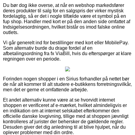
Du bør dog ikke overse, at når en webshop markedsfører
deres produkter til salg for en salgspris der virker mystisk
fordelagtig, så er det i nogle tilfælde være et symbol på en
fup shop. Handler med kort er på den anden side omfattet af
Indsigelsesordningen, hvilket bistår os imod falske online
outlets.
Vi går generelt ind for bestillinger med kort eller MobilePay.
Som alternativ burde du drage fordel af en
afbetalingsordning fra fx ViaBill, hvis du efterspørger at klare
regningen over en periode.
Forinden nogen shopper i en Sirius forhandler på nettet bør
de når alt kommer til alt studere e-butikkens forretningsvilkår,
men det er gerne et omfattende arbejde.
Et andet alternativ kunne være at se hvorvidt internet
shoppen er verificeret af e-mærket, hvilket almindeligvis er
en indikation om at internet selskabet efterkommer den
officielle danske lovgivning, tillige med at shoppen jævnligt
kontrolleres af jurister der behersker de gældende regler.
Desuden giver det dig anledning til at blive hjulpet, når du
oplever problemer med din ordre.