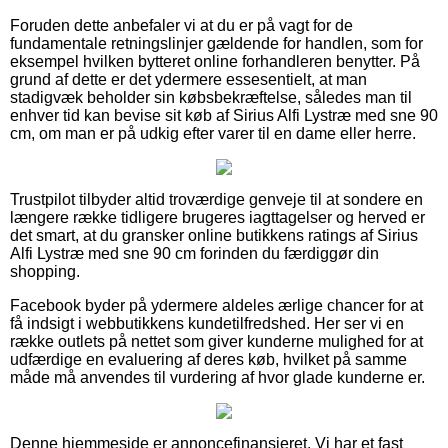
Foruden dette anbefaler vi at du er på vagt for de
fundamentale retningslinjer gældende for handlen, som for
eksempel hvilken bytteret online forhandleren benytter. På
grund af dette er det ydermere essesentielt, at man
stadigvæk beholder sin købsbekræftelse, således man til
enhver tid kan bevise sit køb af Sirius Alfi Lystræ med sne 90
cm, om man er på udkig efter varer til en dame eller herre.
Trustpilot tilbyder altid troværdige genveje til at sondere en
længere række tidligere brugeres iagttagelser og herved er
det smart, at du gransker online butikkens ratings af Sirius
Alfi Lystræ med sne 90 cm forinden du færdiggør din
shopping.
Facebook byder på ydermere aldeles ærlige chancer for at
få indsigt i webbutikkens kundetilfredshed. Her ser vi en
række outlets på nettet som giver kunderne mulighed for at
udfærdige en evaluering af deres køb, hvilket på samme
måde må anvendes til vurdering af hvor glade kunderne er.
Denne hjemmeside er annoncefinansieret. Vi har et fast