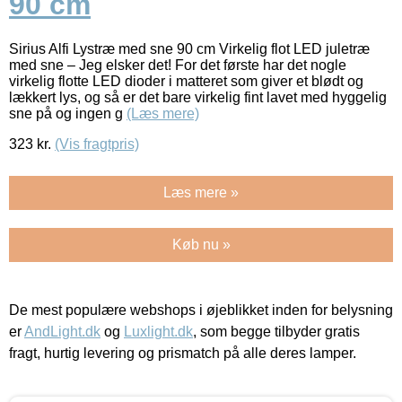
90 cm
Sirius Alfi Lystræ med sne 90 cm Virkelig flot LED juletræ
med sne – Jeg elsker det! For det første har det nogle
virkelig flotte LED dioder i matteret som giver et blødt og
lækkert lys, og så er det bare virkelig fint lavet med hyggelig
sne på og ingen g
(Læs mere)
323
kr.
(Vis fragtpris)
Læs mere »
Køb nu »
De mest populære webshops i øjeblikket inden for belysning
er
AndLight.dk
og
Luxlight.dk
, som begge tilbyder gratis
fragt, hurtig levering og prismatch på alle deres lamper.