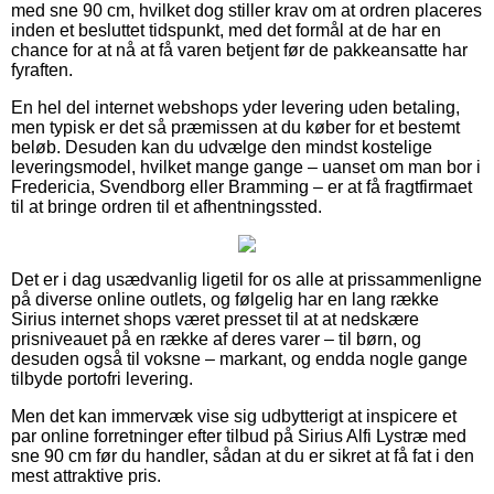
med sne 90 cm, hvilket dog stiller krav om at ordren placeres
inden et besluttet tidspunkt, med det formål at de har en
chance for at nå at få varen betjent før de pakkeansatte har
fyraften.
En hel del internet webshops yder levering uden betaling,
men typisk er det så præmissen at du køber for et bestemt
beløb. Desuden kan du udvælge den mindst kostelige
leveringsmodel, hvilket mange gange – uanset om man bor i
Fredericia, Svendborg eller Bramming – er at få fragtfirmaet
til at bringe ordren til et afhentningssted.
Det er i dag usædvanlig ligetil for os alle at prissammenligne
på diverse online outlets, og følgelig har en lang række
Sirius internet shops været presset til at at nedskære
prisniveauet på en række af deres varer – til børn, og
desuden også til voksne – markant, og endda nogle gange
tilbyde portofri levering.
Men det kan immervæk vise sig udbytterigt at inspicere et
par online forretninger efter tilbud på Sirius Alfi Lystræ med
sne 90 cm før du handler, sådan at du er sikret at få fat i den
mest attraktive pris.