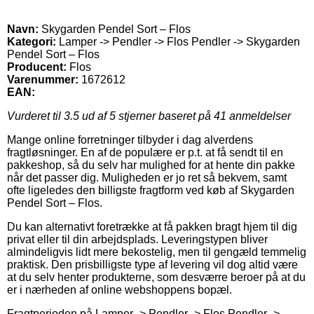
Navn:
Skygarden Pendel Sort – Flos
Kategori:
Lamper -> Pendler -> Flos Pendler -> Skygarden
Pendel Sort – Flos
Producent:
Flos
Varenummer:
1672612
EAN:
Vurderet til
3.5
ud af 5 stjerner baseret på
41
anmeldelser
Mange online forretninger tilbyder i dag alverdens
fragtløsninger. En af de populære er p.t. at få sendt til en
pakkeshop, så du selv har mulighed for at hente din pakke
når det passer dig. Muligheden er jo ret så bekvem, samt
ofte ligeledes den billigste fragtform ved køb af Skygarden
Pendel Sort – Flos.
Du kan alternativt foretrække at få pakken bragt hjem til dig
privat eller til din arbejdsplads. Leveringstypen bliver
almindeligvis lidt mere bekostelig, men til gengæld temmelig
praktisk. Den prisbilligste type af levering vil dog altid være
at du selv henter produkterne, som desværre beroer på at du
er i nærheden af online webshoppens bopæl.
Fragtperioden på Lamper -> Pendler -> Flos Pendler ->