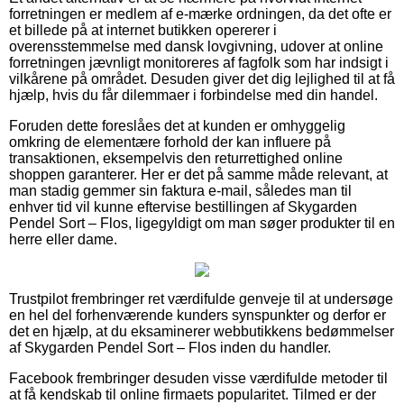
forretningen er medlem af e-mærke ordningen, da det ofte er
et billede på at internet butikken opererer i
overensstemmelse med dansk lovgivning, udover at online
forretningen jævnligt monitoreres af fagfolk som har indsigt i
vilkårene på området. Desuden giver det dig lejlighed til at få
hjælp, hvis du får dilemmaer i forbindelse med din handel.
Foruden dette foreslåes det at kunden er omhyggelig
omkring de elementære forhold der kan influere på
transaktionen, eksempelvis den returrettighed online
shoppen garanterer. Her er det på samme måde relevant, at
man stadig gemmer sin faktura e-mail, således man til
enhver tid vil kunne eftervise bestillingen af Skygarden
Pendel Sort – Flos, ligegyldigt om man søger produkter til en
herre eller dame.
Trustpilot frembringer ret værdifulde genveje til at undersøge
en hel del forhenværende kunders synspunkter og derfor er
det en hjælp, at du eksaminerer webbutikkens bedømmelser
af Skygarden Pendel Sort – Flos inden du handler.
Facebook frembringer desuden visse værdifulde metoder til
at få kendskab til online firmaets popularitet. Tilmed er der