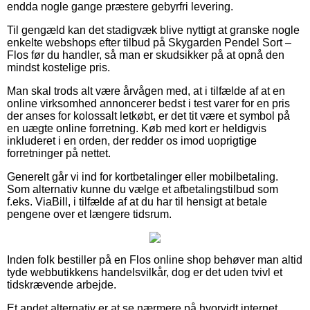
endda nogle gange præstere gebyrfri levering.
Til gengæld kan det stadigvæk blive nyttigt at granske nogle
enkelte webshops efter tilbud på Skygarden Pendel Sort –
Flos før du handler, så man er skudsikker på at opnå den
mindst kostelige pris.
Man skal trods alt være årvågen med, at i tilfælde af at en
online virksomhed annoncerer bedst i test varer for en pris
der anses for kolossalt letkøbt, er det tit være et symbol på
en uægte online forretning. Køb med kort er heldigvis
inkluderet i en orden, der redder os imod uoprigtige
forretninger på nettet.
Generelt går vi ind for kortbetalinger eller mobilbetaling.
Som alternativ kunne du vælge et afbetalingstilbud som
f.eks. ViaBill, i tilfælde af at du har til hensigt at betale
pengene over et længere tidsrum.
Inden folk bestiller på en Flos online shop behøver man altid
tyde webbutikkens handelsvilkår, dog er det uden tvivl et
tidskrævende arbejde.
Et andet alternativ er at se nærmere på hvorvidt internet