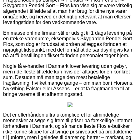
Skygarden Pendel Sort – Flos kan vise sig at være virkelig
afgørende i tilfælde af at man har brug for dine nye varer
omgående, og herved er det rigtig relevant at man efterser
leveringstiden for den vedkommende vare.
En masse online firmaer stiller udsigt til 1 dags levering på
en række varenumre, eksempelvis Skygarden Pendel Sort –
Flos, som dog er forudsat at ordren aflægges forinden et
nøjagtigt tidspunkt, med det formål at de sandsynligvis kan
nå at få bestillingen fikset forinden personalet tager hjem.
Nogle få e-handler i Danmark lover levering uden gebyr,
men i de fleste tilfælde kun hvis der aftages for en konkret
sum. Desuden må man tage den mest betalelige
fragtløsning, hvilket mange gange – om man bor i Horsens,
Nykøbing Falster eller Assens – er at få fragtmanden til at
bringe varerne til et afhentningssted.
Det er efterhånden ultra ukompliceret for almindelige
mennesker at søge sig frem til priser på forskellige internet
forhandlere i Danmark, og så har de fleste Flos e-butikker
ikke kunne slippe for at tvinge prisniveauet på produkterne –
til juniorer, men ligeledes til damer og herrer – markant, og