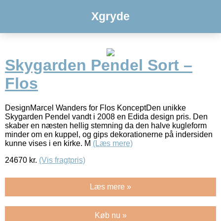
Xgryde
Skygarden Pendel Sort –
Flos
DesignMarcel Wanders for Flos KonceptDen unikke
Skygarden Pendel vandt i 2008 en Edida design pris. Den
skaber en næsten hellig stemning da den halve kugleform
minder om en kuppel, og gips dekorationerne på indersiden
kunne vises i en kirke. M
(Læs mere)
24670
kr.
(Vis fragtpris)
Læs mere »
Køb nu »