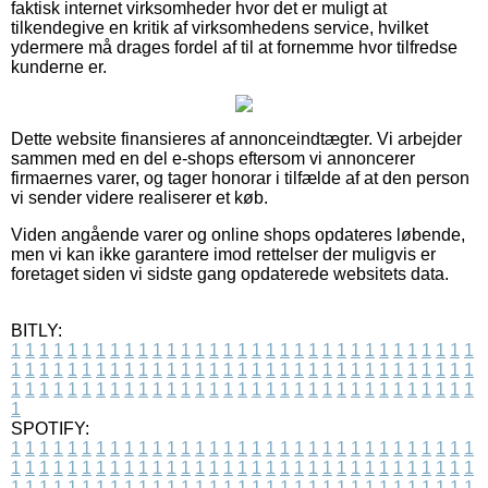
faktisk internet virksomheder hvor det er muligt at
tilkendegive en kritik af virksomhedens service, hvilket
ydermere må drages fordel af til at fornemme hvor tilfredse
kunderne er.
Dette website finansieres af annonceindtægter. Vi arbejder
sammen med en del e-shops eftersom vi annoncerer
firmaernes varer, og tager honorar i tilfælde af at den person
vi sender videre realiserer et køb.
Viden angående varer og online shops opdateres løbende,
men vi kan ikke garantere imod rettelser der muligvis er
foretaget siden vi sidste gang opdaterede websitets data.
BITLY:
1
1
1
1
1
1
1
1
1
1
1
1
1
1
1
1
1
1
1
1
1
1
1
1
1
1
1
1
1
1
1
1
1
1
1
1
1
1
1
1
1
1
1
1
1
1
1
1
1
1
1
1
1
1
1
1
1
1
1
1
1
1
1
1
1
1
1
1
1
1
1
1
1
1
1
1
1
1
1
1
1
1
1
1
1
1
1
1
1
1
1
1
1
1
1
1
1
1
1
1
SPOTIFY:
1
1
1
1
1
1
1
1
1
1
1
1
1
1
1
1
1
1
1
1
1
1
1
1
1
1
1
1
1
1
1
1
1
1
1
1
1
1
1
1
1
1
1
1
1
1
1
1
1
1
1
1
1
1
1
1
1
1
1
1
1
1
1
1
1
1
1
1
1
1
1
1
1
1
1
1
1
1
1
1
1
1
1
1
1
1
1
1
1
1
1
1
1
1
1
1
1
1
1