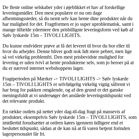
De fleste online selskaber yder i øjeblikket et hav af forskellige
leveringsmidler. Den mest populære er nu om dage
afhentningssteder, så du nemt selv kan hente dine produkter når du
har mulighed for det. Fragtformen er jo super uproblematisk, samt i
mange tilfælde ydermere den prisbilligste leveringsform ved køb af
Sølv lyskæde 15m – TIVOLI LIGHTS.
Du kunne endvidere prøve at få det leveret til hvor du bor eller til
hvor du arbejder. Denne bliver godt nok lidt mere pebret, men lige
så vel virkelig problemfri. Den mest prisbevidste mulighed for
levering er uden tvivl at hente produkterne selv, som jo beroer på at
du er nærved internet webshoppens lager.
Fragtperioden på Mærker -> TIVOLI LIGHTS -> Sølv lyskæde
15m – TIVOLI LIGHTS er selvfølgelig virkelig vigtig såfremt vi
har brug for pakken omgående, og af den grund er det ganske
meningsfuldt at vi undersøger det anslåede leveringstidspunkt ved
det relevante produkt.
En række outlets på nettet yder dag-til-dag fragt på massevis af
produkter, eksempelvis Sølv lyskæde 15m – TIVOLI LIGHTS, som
imidlertid forudsætter at ordren køres igennem tidligere end et
besluttet tidspunkt, sådan at de kan nå at få varen betjent forinden
lagerpersonalet får fri.