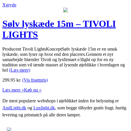
Xgryde
Sølv lyskæde 15m – TIVOLI
LIGHTS
Producent Tivoli LightsKonceptSølv lyskæde 15m er en smuk
lyskæde, som lyser op hvor end den placeres.Gennem et nyt
samarbejde blænder Tivoli og lysfirmaet e3light op for en ny
tradition som vil tænde masser af lysende øjeblikke i hverdagen og
hel
(Læs mere)
299.95
kr.
(Vis fragtpris)
Læs mere »
Køb nu »
De mest populære webshops i øjeblikket inden for belysning er
AndLight.dk
og
Luxlight.dk
, som begge tilbyder gratis fragt, hurtig
levering og prismatch på alle deres lamper.