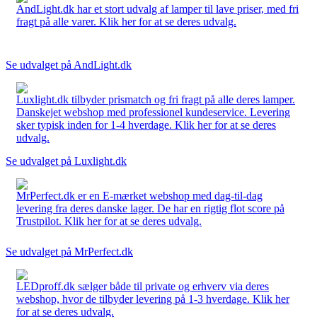
AndLight.dk har et stort udvalg af lamper til lave priser, med fri
fragt på alle varer. Klik her for at se deres udvalg.
Se udvalget på AndLight.dk
Luxlight.dk tilbyder prismatch og fri fragt på alle deres lamper.
Danskejet webshop med professionel kundeservice. Levering
sker typisk inden for 1-4 hverdage. Klik her for at se deres
udvalg.
Se udvalget på Luxlight.dk
MrPerfect.dk er en E-mærket webshop med dag-til-dag
levering fra deres danske lager. De har en rigtig flot score på
Trustpilot. Klik her for at se deres udvalg.
Se udvalget på MrPerfect.dk
LEDproff.dk sælger både til private og erhverv via deres
webshop, hvor de tilbyder levering på 1-3 hverdage. Klik her
for at se deres udvalg.