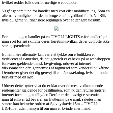
hvilket redder folk overfor uærlige webbutikker.
Vi går generelt ind for handler med kort eller mobilbetaling. Som en
alternativ mulighed burde du bruge et afdragstilbud fra fx ViaBill,
hvis du gerne vil finansiere regningen over et længere tidsrum.
Forinden nogen handler på en TIVOLI LIGHTS e-forhandler bør
man i og for sig skimme deres forretningsvilkår, det er dog ofte ikke
særlig spændende.
Et nemmere alternativ kan være at tjekke om e-butikken er
verificeret af e-mærket, da det generelt er et bevis på at webshoppen
forsvarer gældende dansk lovgivning, udover at internet
virksomheden ofte gennemses af fagmænd som kender til vilkårene.
Derudover giver det dig genvej til en håndsrækning, hvis du møder
besvær med dit køb.
Udover dette støtter vi at du er klar over de mest vedkommende
reglementer gældende for bestillingen, som fx den returneringsret
internet forretningen tilbyder. Derfor er det i øvrigt essesentielt, at
man til enhver tid bevarer sin kvittering på e-mail, således man
senere kan bekræfte ordren af Sølv lyskæde 15m – TIVOLI
LIGHTS, uden hensyn til om man er kvinde eller mand.