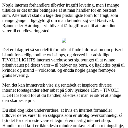
Nogle internet forhandlere tilbyder fragtfri levering, men i mange
tilfælde er det under betingelse af at man handler for en bestemt
sum. Alternativt skal du tage den prisbilligste form for fragt, som
mange gange – ligegyldigt om man befinder sig ved Næstved,
Rønne eller Hørning – vil blive at få fragtfirmaet til at køre dine
varer til et udleveringssted.
Det er i dag ret så smertefrit for folk at finde information om priser i
blandt forskellige online webshops, og derved har adskillige
TIVOLI LIGHTS internet varehuse set sig tvunget til at tvinge
prisniveauet på deres varer – til babyer og børn, og ligeledes også til
kvinder og mænd – voldsomt, og endda nogle gange frembyde
gratis levering.
Men det kan immervæk vise sig rentabelt at inspicere diverse
internet foretagender efter rabat på Sølv lyskæde 15m – TIVOLI
LIGHTS forud for at du handler, således at man er sikret at antage
den skarpeste pris.
Du skal dog ikke undervurdere, at hvis en internet forhandler
udlover deres varer til en salgspris som er utrolig overkommelig, så
bør det for det meste være et tegn på en uærlig internet shop.
Handler med kort er ikke desto mindre omfavnet af en retningslinje,