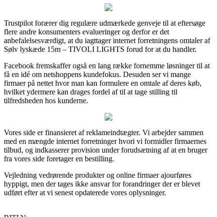
Trustpilot forærer dig regulære udmærkede genveje til at eftersøge
flere andre konsumenters evalueringer og derfor er det
anbefalelsesværdigt, at du iagttager internet forretningens omtaler af
Sølv lyskæde 15m – TIVOLI LIGHTS forud for at du handler.
Facebook fremskaffer også en lang række fornemme løsninger til at
få en idé om netshoppens kundefokus. Desuden ser vi mange
firmaer på nettet hvor man kan formulere en omtale af deres køb,
hvilket ydermere kan drages fordel af til at tage stilling til
tilfredsheden hos kunderne.
Vores side er finansieret af reklameindtægter. Vi arbejder sammen
med en mængde internet forretninger hvori vi formidler firmaernes
tilbud, og indkasserer provision under forudsætning af at en bruger
fra vores side foretager en bestilling.
Vejledning vedrørende produkter og online firmaer ajourføres
hyppigt, men der tages ikke ansvar for forandringer der er blevet
udført efter at vi senest opdaterede vores oplysninger.