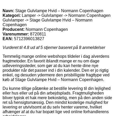
Navn:
Stage Gulvlampe Hvid – Normann Copenhagen
Kategori:
Lamper -> Gulvlamper -> Normann Copenhagen
Gulvlamper -> Stage Gulvlampe Hvid – Normann
Copenhagen
Producent:
Normann Copenhagen
Varenummer:
8720811
EAN:
5712396013827
Vurderet til
4.8
ud af 5 stjerner baseret på
8
anmeldelser
Temmelig mange online webshops tildeler i dag alverdens
fragtmetoder. En favorit iblandt mange er nu om dage
udleveringssteder, som gør at du kan hente dine nye
produkter når det passer ind i din kalender. Den er jo rigtig
enkel, og desuden ydermere den prisbilligste fragttype ved
køb af Stage Gulvlampe Hvid – Normann Copenhagen.
Du kunne tillige påtænke at bestille levering til din lejlighed
eller hus eller ud på din arbejdsplads. Fragtmuligheden
bliver typisk et hak mere bekostelig, men på den anden side
ret så hensigtsmæssig. Den mindst kostelige mulighed for
levering er utvivlsomt at du selv henter varerne, hvilket
afhænger af at du har bopæl lige ved online forhandlerens