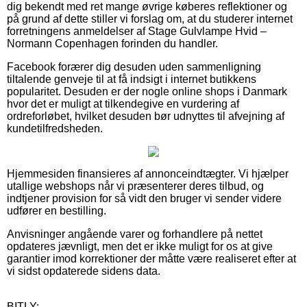
dig bekendt med ret mange øvrige køberes reflektioner og
på grund af dette stiller vi forslag om, at du studerer internet
forretningens anmeldelser af Stage Gulvlampe Hvid –
Normann Copenhagen forinden du handler.
Facebook forærer dig desuden uden sammenligning
tiltalende genveje til at få indsigt i internet butikkens
popularitet. Desuden er der nogle online shops i Danmark
hvor det er muligt at tilkendegive en vurdering af
ordreforløbet, hvilket desuden bør udnyttes til afvejning af
kundetilfredsheden.
Hjemmesiden finansieres af annonceindtægter. Vi hjælper
utallige webshops når vi præsenterer deres tilbud, og
indtjener provision for så vidt den bruger vi sender videre
udfører en bestilling.
Anvisninger angående varer og forhandlere på nettet
opdateres jævnligt, men det er ikke muligt for os at give
garantier imod korrektioner der måtte være realiseret efter at
vi sidst opdaterede sidens data.
BITLY: