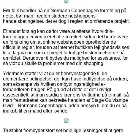
Før folk handler på en Normann Copenhagen forretning på
nettet bør man i reglen studere netshoppens
handelsbetingelser, det er dog i reglen et omfattende projekt.
Et andet forslag kan derfor være at efterse hvorvidt e-
forretningen er verificeret af e-mærket, siden det burde være
en forsikring om at online webshoppen opretholder de
officielle regler, foruden at internet butikken lejlighedsvis ses
til af fagmænd som er meget fortrolige bestemmelserne på
området. Derudover tilbydes du mulighed for assistance, for
så vidt du skulle få problemer med din shopping.
Ydermere støtter vi at du er hensynstagende til de
elementære betingelser der kan have indflydelse på ordren,
som eksempelvis hvilken ombytningsrettighed e-
forhandleren bruger. På grund af dette er det i øvrigt
essesentielt, at man stadig sikrer ens kvittering på e-mail, så
man fremadrettet kan bekræfte handlen af Stage Gulvlampe
Hvid – Normann Copenhagen, uden hensyn til om du er på
indkøb til en mand eller kvinde.
Trustpilot frembyder stort set belejlige løsninger til at gøre