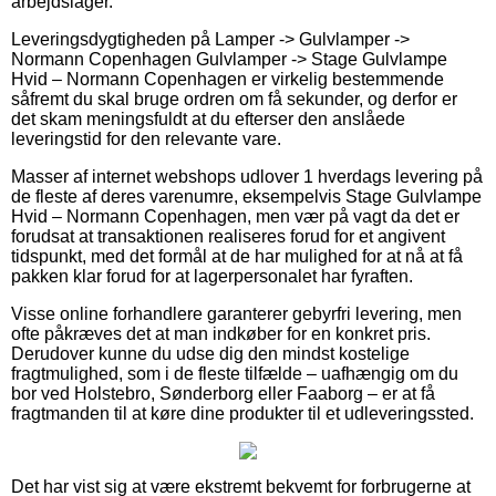
arbejdslager.
Leveringsdygtigheden på Lamper -> Gulvlamper ->
Normann Copenhagen Gulvlamper -> Stage Gulvlampe
Hvid – Normann Copenhagen er virkelig bestemmende
såfremt du skal bruge ordren om få sekunder, og derfor er
det skam meningsfuldt at du efterser den anslåede
leveringstid for den relevante vare.
Masser af internet webshops udlover 1 hverdags levering på
de fleste af deres varenumre, eksempelvis Stage Gulvlampe
Hvid – Normann Copenhagen, men vær på vagt da det er
forudsat at transaktionen realiseres forud for et angivent
tidspunkt, med det formål at de har mulighed for at nå at få
pakken klar forud for at lagerpersonalet har fyraften.
Visse online forhandlere garanterer gebyrfri levering, men
ofte påkræves det at man indkøber for en konkret pris.
Derudover kunne du udse dig den mindst kostelige
fragtmulighed, som i de fleste tilfælde – uafhængig om du
bor ved Holstebro, Sønderborg eller Faaborg – er at få
fragtmanden til at køre dine produkter til et udleveringssted.
Det har vist sig at være ekstremt bekvemt for forbrugerne at