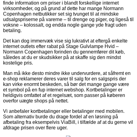
finde information om priser i blandt forskellige internet
virksomheder, og på grund af dette har mange Normann
Copenhagen netbutikker set sig tvunget til at mindske
udsalgspriserne på varerne – til drenge og piger, og ligeså til
voksne – kolossalt, og endda nogle gange yde fragt uden
betaling.
Det kan dog immervæk vise sig lukrativt at eftergå enkelte
internet outlets efter rabat på Stage Gulvlampe Hvid –
Normann Copenhagen forinden du gennemfører dit køb,
således at du er skudsikker på at skaffe sig den mindst
kostelige pris.
Man må ikke desto mindre ikke undervurdere, at såfremt en
e-shop reklamerer deres varer til salg for en salgspris der
kan virke enormt beskeden, så bør det mange gange være
et symbol på en fup internet webshop. Kortbetalinger er
heldigvis omfattet af et regelsæt, som passer på køberen
overfor uægte shops på nettet.
Vi anbefaler kortbetalinger eller betalinger med mobilen.
Som alternativ burde du drage fordel af en løsning på
afbetaling fra eksempelvis ViaBill, i tilfælde af at du gerne vil
afdrage prisen over flere uger.