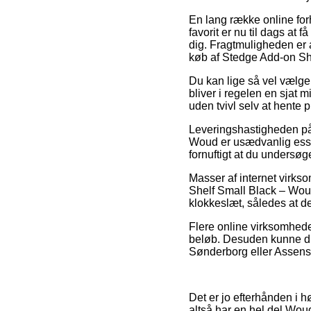
En lang række online for
favorit er nu til dags at 
dig. Fragtmuligheden er 
køb af Stedge Add-on Sh
Du kan lige så vel vælge a
bliver i regelen en sjat 
uden tvivl selv at hente
Leveringshastigheden på 
Woud er usædvanlig essen
fornuftigt at du undersø
Masser af internet virk
Shelf Small Black – Woud
klokkeslæt, således at de 
Flere online virksomheder
beløb. Desuden kunne du 
Sønderborg eller Assens –
Det er jo efterhånden i hø
altså har en hel del Wou