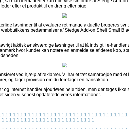
ing, så man fremadrettet kan eftervise sin ordre af Stedge Add-o
er efter et produkt til en dreng eller pige.
g ærlige løsninger til at evaluere ret mange aktuelle brugeres syns
lker webbutikkens bedømmelser af Stedge Add-on Shelf Small Bl
øvrigt faktisk ønskværdige løsninger til at få indsigt i e-handle
 Danmark hvor kunder kan notere en anmeldelse af deres køb, s
fredsheden.
sieret ved hjælp af reklamer. Vi har et tæt samarbejde med et ha
rer, og tager provision om du foretager en transaktion.
r og internet handler ajourføres hele tiden, men der tages ikke 
et siden vi senest opdaterede vores informationer.
1
1
1
1
1
1
1
1
1
1
1
1
1
1
1
1
1
1
1
1
1
1
1
1
1
1
1
1
1
1
1
1
1
1
1
1
1
1
1
1
1
1
1
1
1
1
1
1
1
1
1
1
1
1
1
1
1
1
1
1
1