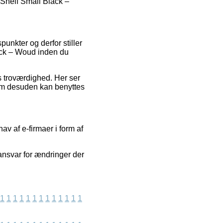
n Shelf Small Black –
punkter og derfor stiller
ack – Woud inden du
ns troværdighed. Her ser
om desuden kan benyttes
v af e-firmaer i form af
ansvar for ændringer der
1
1
1
1
1
1
1
1
1
1
1
1
1