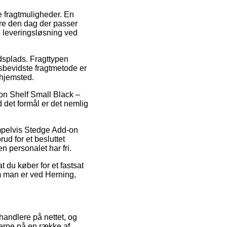
e fragtmuligheder. En
rdre den dag der passer
e leveringsløsning ved
ejdsplads. Fragttypen
isbevidste fragtmetode er
 hjemsted.
on Shelf Small Black –
 det formål er det nemlig
mpelvis Stedge Add-on
ud for et besluttet
en personalet har fri.
t du køber for et fastsat
m man er ved Herning,
rhandlere på nettet, og
serne på en række af