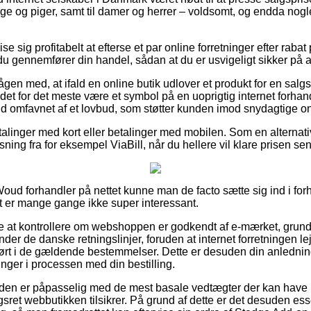
nge og piger, samt til damer og herrer – voldsomt, og endda nog
e sig profitabelt at efterse et par online forretninger efter rab
 gennemfører din handel, sådan at du er usvigeligt sikker på at få
gen med, at ifald en online butik udlover et produkt for en salgs
r det for det meste være et symbol på en uoprigtig internet forha
fald omfavnet af et lovbud, som støtter kunden imod snydagtige on
betalinger med kort eller betalinger med mobilen. Som en alterna
sning fra for eksempel ViaBill, når du hellere vil klare prisen se
ud forhandler på nettet kunne man de facto sætte sig ind i fo
et er mange gange ikke super interessant.
at kontrollere om webshoppen er godkendt af e-mærket, grundet 
nder de danske retningslinjer, foruden at internet forretningen 
dført i de gældende bestemmelser. Dette er desuden din anledning
inger i processen med din bestilling.
kunden er påpasselig med de mest basale vedtægter der kan have i
ret webbutikken tilsikrer. På grund af dette er det desuden ess