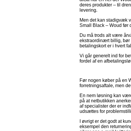
deres produkter – til dre
levering.
Men det kan stadigvæk vis
Small Black – Woud før du
Du må trods alt være årvå
ekstraordinært billig, bø
betalingskort er i hvert 
Vi går generelt ind for 
fordel af en afbetalingslø
Før nogen køber på en Wo
forretningsaftale, men d
En nem løsning kan være 
på at netbutikken anerke
af specialister der er in
udsættes for problemstill
I øvrigt er det godt at 
eksempel den returnerings