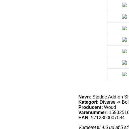
Navn:
Stedge Add-on Sh
Kategori:
Diverse -> Bol
Producent:
Woud
Varenummer:
1593251
EAN:
5712800007084
Vurderet til
4.6
ud af 5 st