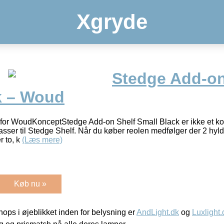
Xgryde
Stedge Add-on
k – Woud
for WoudKonceptStedge Add-on Shelf Small Black er ikke et k
passer til Stedge Shelf. Når du køber reolen medfølger der 2 hyl
r to, k
(Læs mere)
Køb nu »
ps i øjeblikket inden for belysning er
AndLight.dk
og
Luxlight.