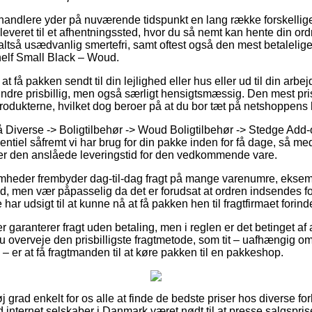
handlere yder på nuværende tidspunkt en lang række forskellig
få leveret til et afhentningssted, hvor du så nemt kan hente din o
altså usædvanlig smertefri, samt oftest også den mest betalelig
elf Small Black – Woud.
t få pakken sendt til din lejlighed eller hus eller ud til din arb
mindre prisbillig, men også særligt hensigtsmæssig. Den mest pr
 produkterne, hvilket dog beroer på at du bor tæt på netshoppens
Diverse -> Boligtilbehør -> Woud Boligtilbehør -> Stedge Add-
tiel såfremt vi har brug for din pakke inden for få dage, så med
ger den anslåede leveringstid for den vedkommende vare.
somheder frembyder dag-til-dag fragt på mange varenumre, ekse
, men vær påpasselig da det er forudsat at ordren indsendes for
har udsigt til at kunne nå at få pakken hen til fragtfirmaet forind
 garanterer fragt uden betaling, men i reglen er det betinget af a
overveje den prisbilligste fragtmetode, som tit – uafhængig o
 er at få fragtmanden til at køre pakken til en pakkeshop.
j grad enkelt for os alle at finde de bedste priser hos diverse fo
d internet selskaber i Danmark været nødt til at presse salgspri