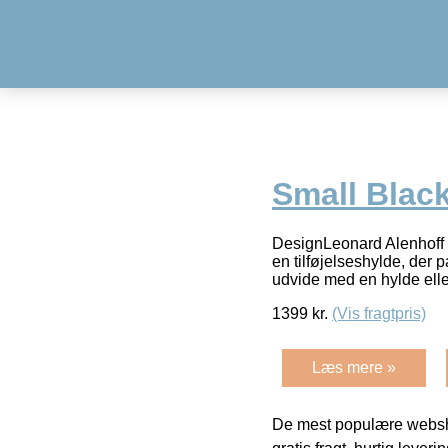
Small Blac
DesignLeonard Alenhoff 
en tilføjelseshylde, der 
udvide med en hylde elle
1399
kr.
(Vis fragtpris)
Læs mere »
De mest populære websho