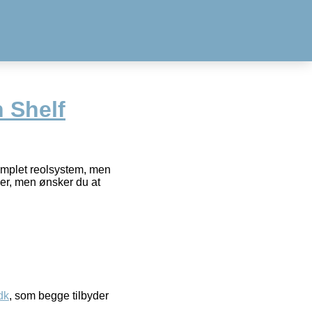
 Shelf
omplet reolsystem, men
der, men ønsker du at
dk
, som begge tilbyder