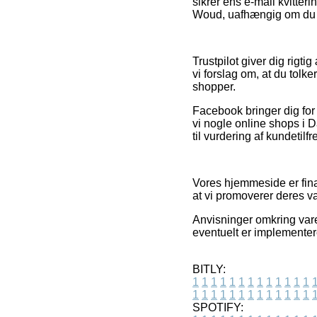
sikrer ens e-mail kvitter
Woud, uafhængig om du led
Trustpilot giver dig rigti
vi forslag om, at du to
shopper.
Facebook bringer dig for 
vi nogle online shops i
til vurdering af kundetil
Vores hjemmeside er finan
at vi promoverer deres va
Anvisninger omkring vare
eventuelt er implementer
BITLY:
1
1
1
1
1
1
1
1
1
1
1
1
1
1
1
1
1
1
1
1
1
1
1
1
1
1
SPOTIFY: