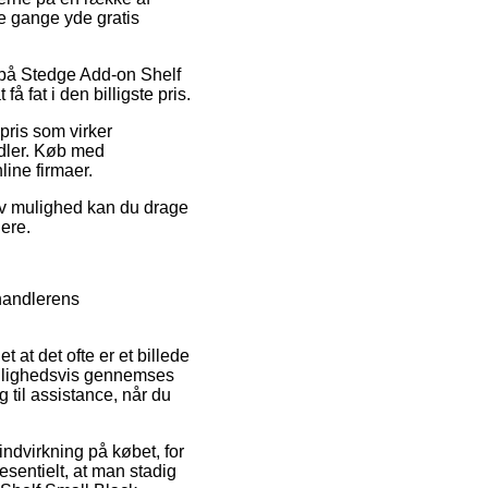
le gange yde gratis
at på Stedge Add-on Shelf
 fat i den billigste pris.
pris som virker
ndler. Køb med
line firmaer.
tiv mulighed kan du drage
nere.
rhandlerens
at det ofte er et billede
lejlighedsvis gennemses
 til assistance, når du
ndvirkning på købet, for
esentielt, at man stadig