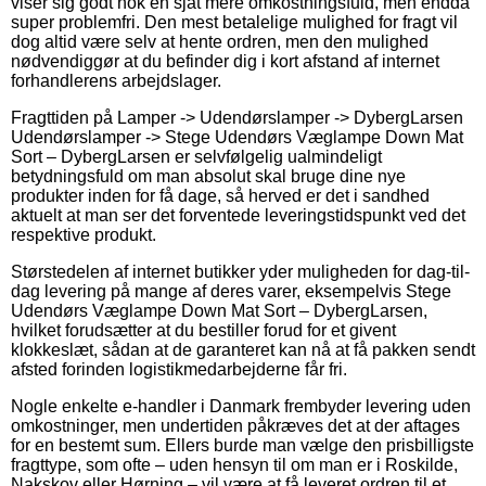
viser sig godt nok en sjat mere omkostningsfuld, men endda
super problemfri. Den mest betalelige mulighed for fragt vil
dog altid være selv at hente ordren, men den mulighed
nødvendiggør at du befinder dig i kort afstand af internet
forhandlerens arbejdslager.
Fragttiden på Lamper -> Udendørslamper -> DybergLarsen
Udendørslamper -> Stege Udendørs Væglampe Down Mat
Sort – DybergLarsen er selvfølgelig ualmindeligt
betydningsfuld om man absolut skal bruge dine nye
produkter inden for få dage, så herved er det i sandhed
aktuelt at man ser det forventede leveringstidspunkt ved det
respektive produkt.
Størstedelen af internet butikker yder muligheden for dag-til-
dag levering på mange af deres varer, eksempelvis Stege
Udendørs Væglampe Down Mat Sort – DybergLarsen,
hvilket forudsætter at du bestiller forud for et givent
klokkeslæt, sådan at de garanteret kan nå at få pakken sendt
afsted forinden logistikmedarbejderne får fri.
Nogle enkelte e-handler i Danmark frembyder levering uden
omkostninger, men undertiden påkræves det at der aftages
for en bestemt sum. Ellers burde man vælge den prisbilligste
fragttype, som ofte – uden hensyn til om man er i Roskilde,
Nakskov eller Hørning – vil være at få leveret ordren til et