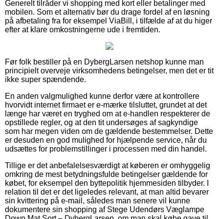
Generelt tilråder vi shopping med kort eller betalinger med
mobilen. Som et alternativ bør du drage fordel af en løsning
på afbetaling fra for eksempel ViaBill, i tilfælde af at du higer
efter at klare omkostningerne ude i fremtiden.
Før folk bestiller på en DybergLarsen netshop kunne man
principielt overveje virksomhedens betingelser, men det er tit
ikke super spændende.
En anden valgmulighed kunne derfor være at kontrollere
hvorvidt internet firmaet er e-mærke tilsluttet, grundet at det
længe har været en tryghed om at e-handlen respekterer de
opstillede regler, og at den tit undersøges af sagkyndige
som har megen viden om de gældende bestemmelser. Dette
er desuden en god mulighed for hjælpende service, når du
udsættes for problemstillinger i processen med din handel.
Tillige er det anbefalelsesværdigt at køberen er omhyggelig
omkring de mest betydningsfulde betingelser gældende for
købet, for eksempel den byttepolitik hjemmesiden tilbyder. I
relation til det er det ligeledes relevant, at man altid bevarer
sin kvittering på e-mail, således man senere vil kunne
dokumentere sin shopping af Stege Udendørs Væglampe
Down Mat Sort – DybergLarsen, om man skal købe gave til