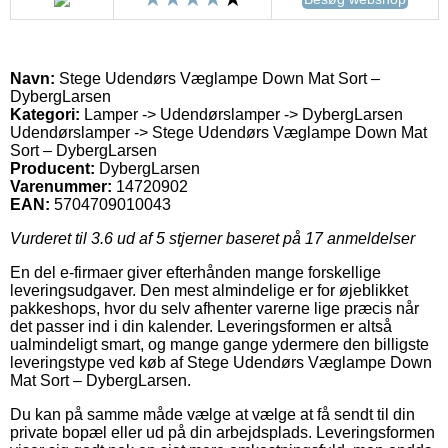
Navn:
Stege Udendørs Væglampe Down Mat Sort –
DybergLarsen
Kategori:
Lamper -> Udendørslamper -> DybergLarsen
Udendørslamper -> Stege Udendørs Væglampe Down Mat
Sort – DybergLarsen
Producent:
DybergLarsen
Varenummer:
14720902
EAN:
5704709010043
Vurderet til
3.6
ud af 5 stjerner baseret på
17
anmeldelser
En del e-firmaer giver efterhånden mange forskellige
leveringsudgaver. Den mest almindelige er for øjeblikket
pakkeshops, hvor du selv afhenter varerne lige præcis når
det passer ind i din kalender. Leveringsformen er altså
ualmindeligt smart, og mange gange ydermere den billigste
leveringstype ved køb af Stege Udendørs Væglampe Down
Mat Sort – DybergLarsen.
Du kan på samme måde vælge at vælge at få sendt til din
private bopæl eller ud på din arbejdsplads. Leveringsformen