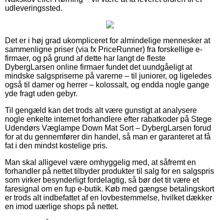
udleveringssted.
Det er i høj grad ukompliceret for almindelige mennesker at
sammenligne priser (via fx PriceRunner) fra forskellige e-
firmaer, og på grund af dette har langt de fleste
DybergLarsen online firmaer fundet det uundgåeligt at
mindske salgspriserne på varerne – til juniorer, og ligeledes
også til damer og herrer – kolossalt, og endda nogle gange
yde fragt uden gebyr.
Til gengæld kan det trods alt være gunstigt at analysere
nogle enkelte internet forhandlere efter rabatkoder på Stege
Udendørs Væglampe Down Mat Sort – DybergLarsen forud
for at du gennemfører din handel, så man er garanteret at få
fat i den mindst kostelige pris.
Man skal alligevel være omhyggelig med, at såfremt en
forhandler på nettet tilbyder produkter til salg for en salgspris
som virker besynderligt fordelagtig, så bør det tit være et
faresignal om en fup e-butik. Køb med gængse betalingskort
er trods alt indbefattet af en lovbestemmelse, hvilket dækker
en imod uærlige shops på nettet.