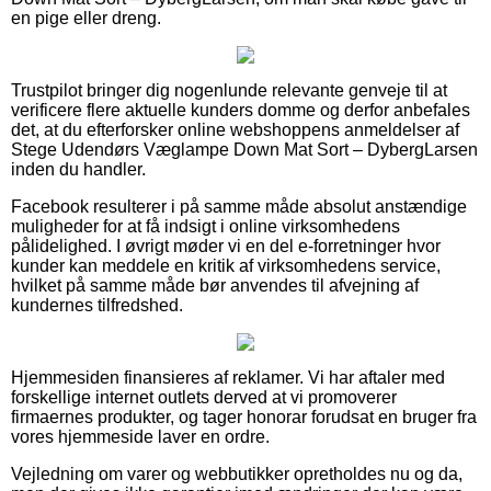
en pige eller dreng.
Trustpilot bringer dig nogenlunde relevante genveje til at
verificere flere aktuelle kunders domme og derfor anbefales
det, at du efterforsker online webshoppens anmeldelser af
Stege Udendørs Væglampe Down Mat Sort – DybergLarsen
inden du handler.
Facebook resulterer i på samme måde absolut anstændige
muligheder for at få indsigt i online virksomhedens
pålidelighed. I øvrigt møder vi en del e-forretninger hvor
kunder kan meddele en kritik af virksomhedens service,
hvilket på samme måde bør anvendes til afvejning af
kundernes tilfredshed.
Hjemmesiden finansieres af reklamer. Vi har aftaler med
forskellige internet outlets derved at vi promoverer
firmaernes produkter, og tager honorar forudsat en bruger fra
vores hjemmeside laver en ordre.
Vejledning om varer og webbutikker opretholdes nu og da,