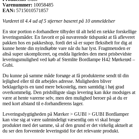
Varenummer:
10058485
EAN:
5715010571857
Vurderet til
4.4
ud af 5 stjerner baseret på
10
anmeldelser
En stor portion e-forhandlere tilbyder til alt held en række forskellige
leveringsmåder. En favorit er på nuværende tidspunkt at få afleveret
pakken hos en pakkeshop, fordi det så er super fleksibelt for dig at
kunne hente din nyindkøbte vare når du har lyst. Fragtmetoden er
altså super ukompliceret, og endda ligeledes den mest prisbevidste
leveringsmulighed ved køb af Stemlite Bordlampe H42 Mørkerød –
Gubi.
Du kunne på samme måde forsøge at få produkterne sendt til din
lejlighed eller til dit arbejdes adresse. Muligheden bliver
beklageligvis en tand mere bekostelig, men samtidig i høj grad
overkommelig. Den prisbilligste slags levering kan ikke modsiges at
være at hente varerne selv, men den mulighed beroer på at du er
med kort afstand til e-forhandlerens lager.
Leveringsdygtigheden på Mærker > GUBI > GUBI Bordlamper
kan vise sig at være ualmindeligt væsentlig om vi skal bruge
produktet med det samme, så af den grund er det virkelig aktuelt at
du ser den forventede leveringstid for det relevante produkt.