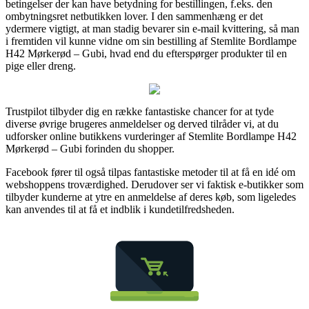
betingelser der kan have betydning for bestillingen, f.eks. den
ombytningsret netbutikken lover. I den sammenhæng er det
ydermere vigtigt, at man stadig bevarer sin e-mail kvittering, så man
i fremtiden vil kunne vidne om sin bestilling af Stemlite Bordlampe
H42 Mørkerød – Gubi, hvad end du efterspørger produkter til en
pige eller dreng.
Trustpilot tilbyder dig en række fantastiske chancer for at tyde
diverse øvrige brugeres anmeldelser og derved tilråder vi, at du
udforsker online butikkens vurderinger af Stemlite Bordlampe H42
Mørkerød – Gubi forinden du shopper.
Facebook fører til også tilpas fantastiske metoder til at få en idé om
webshoppens troværdighed. Derudover ser vi faktisk e-butikker som
tilbyder kunderne at ytre en anmeldelse af deres køb, som ligeledes
kan anvendes til at få et indblik i kundetilfredsheden.