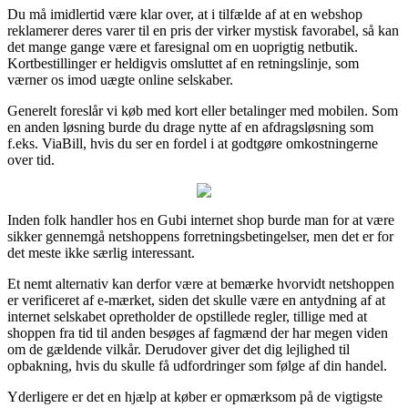
Du må imidlertid være klar over, at i tilfælde af at en webshop
reklamerer deres varer til en pris der virker mystisk favorabel, så kan
det mange gange være et faresignal om en uoprigtig netbutik.
Kortbestillinger er heldigvis omsluttet af en retningslinje, som
værner os imod uægte online selskaber.
Generelt foreslår vi køb med kort eller betalinger med mobilen. Som
en anden løsning burde du drage nytte af en afdragsløsning som
f.eks. ViaBill, hvis du ser en fordel i at godtgøre omkostningerne
over tid.
Inden folk handler hos en Gubi internet shop burde man for at være
sikker gennemgå netshoppens forretningsbetingelser, men det er for
det meste ikke særlig interessant.
Et nemt alternativ kan derfor være at bemærke hvorvidt netshoppen
er verificeret af e-mærket, siden det skulle være en antydning af at
internet selskabet opretholder de opstillede regler, tillige med at
shoppen fra tid til anden besøges af fagmænd der har megen viden
om de gældende vilkår. Derudover giver det dig lejlighed til
opbakning, hvis du skulle få udfordringer som følge af din handel.
Yderligere er det en hjælp at køber er opmærksom på de vigtigste