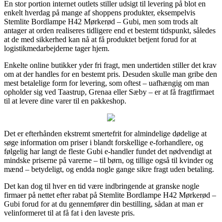
En stor portion internet outlets stiller udsigt til levering på blot en
enkelt hverdag på mange af shoppens produkter, eksempelvis
Stemlite Bordlampe H42 Mørkerød – Gubi, men som trods alt
antager at orden realiseres tidligere end et bestemt tidspunkt, således
at de med sikkerhed kan nå at få produktet betjent forud for at
logistikmedarbejderne tager hjem.
Enkelte online butikker yder fri fragt, men undertiden stiller det krav
om at der handles for en bestemt pris. Desuden skulle man gribe den
mest betalelige form for levering, som oftest – uafhængig om man
opholder sig ved Taastrup, Grenaa eller Sæby – er at få fragtfirmaet
til at levere dine varer til en pakkeshop.
Det er efterhånden ekstremt smertefrit for almindelige dødelige at
søge information om priser i blandt forskellige e-forhandlere, og
følgelig har langt de fleste Gubi e-handler fundet det nødvendigt at
mindske priserne på varerne – til børn, og tillige også til kvinder og
mænd – betydeligt, og endda nogle gange sikre fragt uden betaling.
Det kan dog til hver en tid være indbringende at granske nogle
firmaer på nettet efter rabat på Stemlite Bordlampe H42 Mørkerød –
Gubi forud for at du gennemfører din bestilling, sådan at man er
velinformeret til at få fat i den laveste pris.