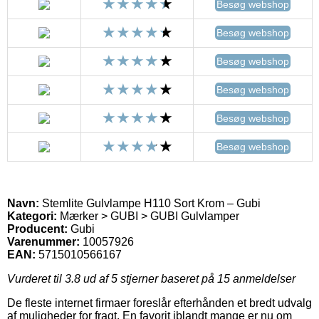
Besøg webshop
Besøg webshop
Besøg webshop
Besøg webshop
Besøg webshop
Besøg webshop
Navn:
Stemlite Gulvlampe H110 Sort Krom – Gubi
Kategori:
Mærker > GUBI > GUBI Gulvlamper
Producent:
Gubi
Varenummer:
10057926
EAN:
5715010566167
Vurderet til
3.8
ud af 5 stjerner baseret på
15
anmeldelser
De fleste internet firmaer foreslår efterhånden et bredt udvalg
af muligheder for fragt. En favorit iblandt mange er nu om