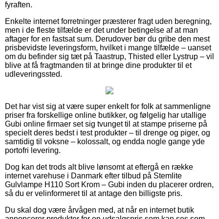
fyraften.
Enkelte internet forretninger præsterer fragt uden beregning,
men i de fleste tilfælde er det under betingelse af at man
aftager for en fastsat sum. Derudover bør du gribe den mest
prisbevidste leveringsform, hvilket i mange tilfælde – uanset
om du befinder sig tæt på Taastrup, Thisted eller Lystrup – vil
blive at få fragtmanden til at bringe dine produkter til et
udleveringssted.
Det har vist sig at være super enkelt for folk at sammenligne
priser fra forskellige online butikker, og følgelig har utallige
Gubi online firmaer set sig tvunget til at stampe priserne på
specielt deres bedst i test produkter – til drenge og piger, og
samtidig til voksne – kolossalt, og endda nogle gange yde
portofri levering.
Dog kan det trods alt blive lønsomt at eftergå en række
internet varehuse i Danmark efter tilbud på Stemlite
Gulvlampe H110 Sort Krom – Gubi inden du placerer ordren,
så du er velinformeret til at antage den billigste pris.
Du skal dog være årvågen med, at når en internet butik
annoncerer produkter for en udsalgspris som kan ses som