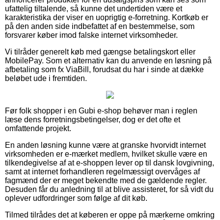
ufattelig tiltalende, så kunne det undertiden være et
karakteristika der viser en uoprigtig e-forretning. Kortkøb er
på den anden side indbefattet af en bestemmelse, som
forsvarer køber imod falske internet virksomheder.
Vi tilråder generelt køb med gængse betalingskort eller
MobilePay. Som et alternativ kan du anvende en løsning på
afbetaling som fx ViaBill, forudsat du har i sinde at dække
beløbet ude i fremtiden.
Før folk shopper i en Gubi e-shop behøver man i reglen
læse dens forretningsbetingelser, dog er det ofte et
omfattende projekt.
En anden løsning kunne være at granske hvorvidt internet
virksomheden er e-mærket medlem, hvilket skulle være en
tilkendegivelse af at e-shoppen lever op til dansk lovgivning,
samt at internet forhandleren regelmæssigt overvåges af
fagmænd der er meget bekendte med de gældende regler.
Desuden får du anledning til at blive assisteret, for så vidt du
oplever udfordringer som følge af dit køb.
Tilmed tilrådes det at køberen er oppe på mærkerne omkring