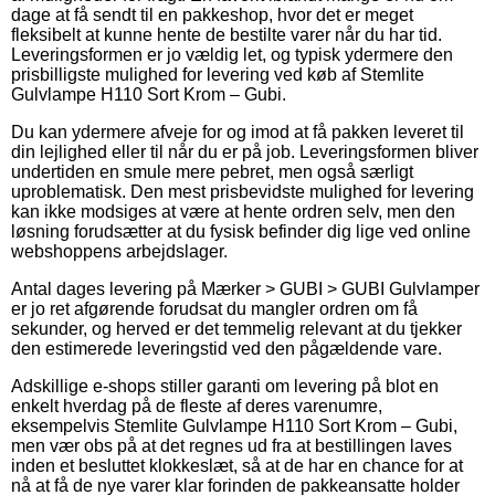
dage at få sendt til en pakkeshop, hvor det er meget
fleksibelt at kunne hente de bestilte varer når du har tid.
Leveringsformen er jo vældig let, og typisk ydermere den
prisbilligste mulighed for levering ved køb af Stemlite
Gulvlampe H110 Sort Krom – Gubi.
Du kan ydermere afveje for og imod at få pakken leveret til
din lejlighed eller til når du er på job. Leveringsformen bliver
undertiden en smule mere pebret, men også særligt
uproblematisk. Den mest prisbevidste mulighed for levering
kan ikke modsiges at være at hente ordren selv, men den
løsning forudsætter at du fysisk befinder dig lige ved online
webshoppens arbejdslager.
Antal dages levering på Mærker > GUBI > GUBI Gulvlamper
er jo ret afgørende forudsat du mangler ordren om få
sekunder, og herved er det temmelig relevant at du tjekker
den estimerede leveringstid ved den pågældende vare.
Adskillige e-shops stiller garanti om levering på blot en
enkelt hverdag på de fleste af deres varenumre,
eksempelvis Stemlite Gulvlampe H110 Sort Krom – Gubi,
men vær obs på at det regnes ud fra at bestillingen laves
inden et besluttet klokkeslæt, så at de har en chance for at
nå at få de nye varer klar forinden de pakkeansatte holder