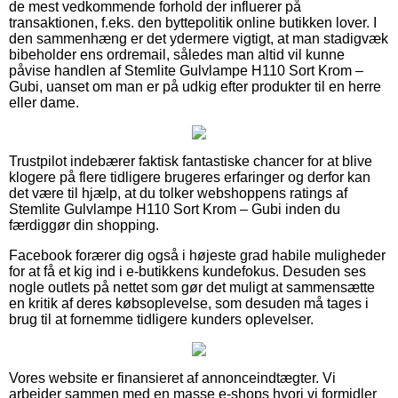
de mest vedkommende forhold der influerer på
transaktionen, f.eks. den byttepolitik online butikken lover. I
den sammenhæng er det ydermere vigtigt, at man stadigvæk
bibeholder ens ordremail, således man altid vil kunne
påvise handlen af Stemlite Gulvlampe H110 Sort Krom –
Gubi, uanset om man er på udkig efter produkter til en herre
eller dame.
Trustpilot indebærer faktisk fantastiske chancer for at blive
klogere på flere tidligere brugeres erfaringer og derfor kan
det være til hjælp, at du tolker webshoppens ratings af
Stemlite Gulvlampe H110 Sort Krom – Gubi inden du
færdiggør din shopping.
Facebook forærer dig også i højeste grad habile muligheder
for at få et kig ind i e-butikkens kundefokus. Desuden ses
nogle outlets på nettet som gør det muligt at sammensætte
en kritik af deres købsoplevelse, som desuden må tages i
brug til at fornemme tidligere kunders oplevelser.
Vores website er finansieret af annonceindtægter. Vi
arbejder sammen med en masse e-shops hvori vi formidler