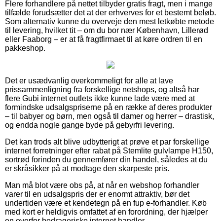
Flere forhandlere på nettet tilbyder gratis fragt, men i mange
tilfælde forudsætter det at der erhverves for et bestemt beløb.
Som alternativ kunne du overveje den mest letkøbte metode
til levering, hvilket tit – om du bor nær København, Lillerød
eller Faaborg – er at få fragtfirmaet til at køre ordren til en
pakkeshop.
Det er usædvanlig overkommeligt for alle at lave
prissammenligning fra forskellige netshops, og altså har
flere Gubi internet outlets ikke kunne lade være med at
formindske udsalgspriserne på en række af deres produkter
– til babyer og børn, men også til damer og herrer – drastisk,
og endda nogle gange byde på gebyrfri levering.
Det kan trods alt blive udbytterigt at prøve et par forskellige
internet forretninger efter rabat på Stemlite gulvlampe H150,
sortrød forinden du gennemfører din handel, således at du
er skråsikker på at modtage den skarpeste pris.
Man må blot være obs på, at når en webshop forhandler
varer til en udsalgspris der er enormt attraktiv, bør det
undertiden være et kendetegn på en fup e-forhandler. Køb
med kort er heldigvis omfattet af en forordning, der hjælper
en overfor bedrageriske internet handler.