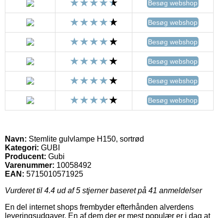
Besøg webshop
Besøg webshop
Besøg webshop
Besøg webshop
Besøg webshop
Besøg webshop
Navn:
Stemlite gulvlampe H150, sortrød
Kategori:
GUBI
Producent:
Gubi
Varenummer:
10058492
EAN:
5715010571925
Vurderet til
4.4
ud af 5 stjerner baseret på
41
anmeldelser
En del internet shops frembyder efterhånden alverdens
leveringsudgaver. En af dem der er mest populær er i dag at