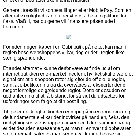
Generelt foreslår vi kortbestillinger eller MobilePay. Som en
alternativ mulighed kan du benytte et afbetalingstilbud fra
f.eks. ViaBill, når du gerne vil finansiere prisen ude i
fremtiden.
Forinden nogen køber i en Gubi butik på nettet kan man i
reglen bese webshoppens vilkår, dog er det i reglen ikke
særlig spændende.
Et andet alternativ kunne derfor være at finde ud af om
internet butikken er e-mærket medlem, hvilket skulle være et
signal om at e-shoppen retter sig efter de officielle regler,
samt at e-butikken nu og da overvåges af eksperter der er
meget fortrolige de gældende regler. Dette er desuden en
god anledning til at få bistand, for så vidt du udsættes for
udfordringer som følge af din bestilling.
Tillige er det klogt at kunden er oppe på mærkerne omkring
de fundamentale vilkår der indvirker på handlen, f.eks. den
ombytningsret webshoppen anvender. I den sammenhæng
er det desuden essesentielt, at man til enhver tid opbevarer
sin ordremail, således man senere vil kunne bevise sin