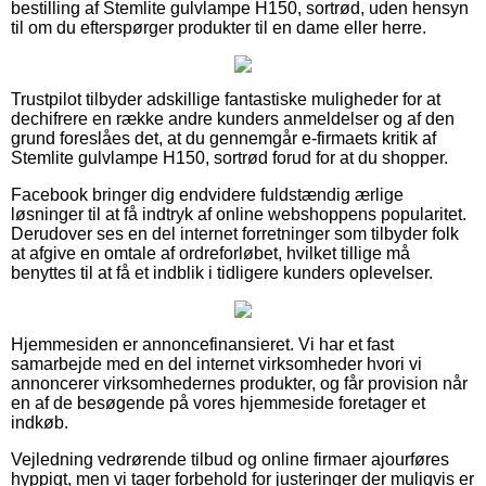
bestilling af Stemlite gulvlampe H150, sortrød, uden hensyn
til om du efterspørger produkter til en dame eller herre.
Trustpilot tilbyder adskillige fantastiske muligheder for at
dechifrere en række andre kunders anmeldelser og af den
grund foreslåes det, at du gennemgår e-firmaets kritik af
Stemlite gulvlampe H150, sortrød forud for at du shopper.
Facebook bringer dig endvidere fuldstændig ærlige
løsninger til at få indtryk af online webshoppens popularitet.
Derudover ses en del internet forretninger som tilbyder folk
at afgive en omtale af ordreforløbet, hvilket tillige må
benyttes til at få et indblik i tidligere kunders oplevelser.
Hjemmesiden er annoncefinansieret. Vi har et fast
samarbejde med en del internet virksomheder hvori vi
annoncerer virksomhedernes produkter, og får provision når
en af de besøgende på vores hjemmeside foretager et
indkøb.
Vejledning vedrørende tilbud og online firmaer ajourføres
hyppigt, men vi tager forbehold for justeringer der muligvis er