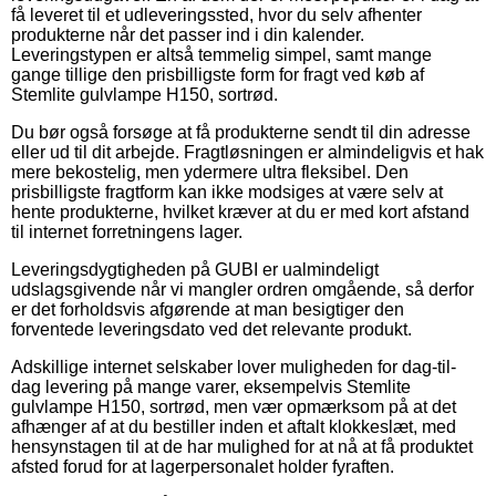
få leveret til et udleveringssted, hvor du selv afhenter
produkterne når det passer ind i din kalender.
Leveringstypen er altså temmelig simpel, samt mange
gange tillige den prisbilligste form for fragt ved køb af
Stemlite gulvlampe H150, sortrød.
Du bør også forsøge at få produkterne sendt til din adresse
eller ud til dit arbejde. Fragtløsningen er almindeligvis et hak
mere bekostelig, men ydermere ultra fleksibel. Den
prisbilligste fragtform kan ikke modsiges at være selv at
hente produkterne, hvilket kræver at du er med kort afstand
til internet forretningens lager.
Leveringsdygtigheden på GUBI er ualmindeligt
udslagsgivende når vi mangler ordren omgående, så derfor
er det forholdsvis afgørende at man besigtiger den
forventede leveringsdato ved det relevante produkt.
Adskillige internet selskaber lover muligheden for dag-til-
dag levering på mange varer, eksempelvis Stemlite
gulvlampe H150, sortrød, men vær opmærksom på at det
afhænger af at du bestiller inden et aftalt klokkeslæt, med
hensynstagen til at de har mulighed for at nå at få produktet
afsted forud for at lagerpersonalet holder fyraften.