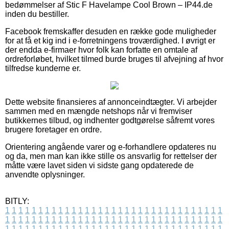
bedømmelser af Stic F Havelampe Cool Brown – IP44.de
inden du bestiller.
Facebook fremskaffer desuden en række gode muligheder
for at få et kig ind i e-forretningens troværdighed. I øvrigt er
der endda e-firmaer hvor folk kan forfatte en omtale af
ordreforløbet, hvilket tilmed burde bruges til afvejning af hvor
tilfredse kunderne er.
Dette website finansieres af annonceindtægter. Vi arbejder
sammen med en mængde netshops når vi fremviser
butikkernes tilbud, og indhenter godtgørelse såfremt vores
brugere foretager en ordre.
Orientering angående varer og e-forhandlere opdateres nu
og da, men man kan ikke stille os ansvarlig for rettelser der
måtte være lavet siden vi sidste gang opdaterede de
anvendte oplysninger.
BITLY:
1
1
1
1
1
1
1
1
1
1
1
1
1
1
1
1
1
1
1
1
1
1
1
1
1
1
1
1
1
1
1
1
1
1
1
1
1
1
1
1
1
1
1
1
1
1
1
1
1
1
1
1
1
1
1
1
1
1
1
1
1
1
1
1
1
1
1
1
1
1
1
1
1
1
1
1
1
1
1
1
1
1
1
1
1
1
1
1
1
1
1
1
1
1
1
1
1
1
1