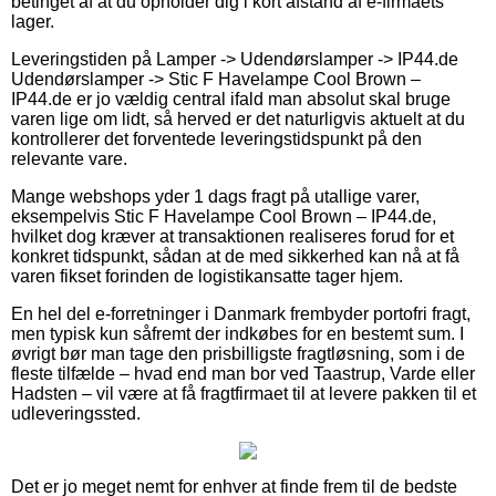
betinget af at du opholder dig i kort afstand af e-firmaets
lager.
Leveringstiden på Lamper -> Udendørslamper -> IP44.de
Udendørslamper -> Stic F Havelampe Cool Brown –
IP44.de er jo vældig central ifald man absolut skal bruge
varen lige om lidt, så herved er det naturligvis aktuelt at du
kontrollerer det forventede leveringstidspunkt på den
relevante vare.
Mange webshops yder 1 dags fragt på utallige varer,
eksempelvis Stic F Havelampe Cool Brown – IP44.de,
hvilket dog kræver at transaktionen realiseres forud for et
konkret tidspunkt, sådan at de med sikkerhed kan nå at få
varen fikset forinden de logistikansatte tager hjem.
En hel del e-forretninger i Danmark frembyder portofri fragt,
men typisk kun såfremt der indkøbes for en bestemt sum. I
øvrigt bør man tage den prisbilligste fragtløsning, som i de
fleste tilfælde – hvad end man bor ved Taastrup, Varde eller
Hadsten – vil være at få fragtfirmaet til at levere pakken til et
udleveringssted.
Det er jo meget nemt for enhver at finde frem til de bedste