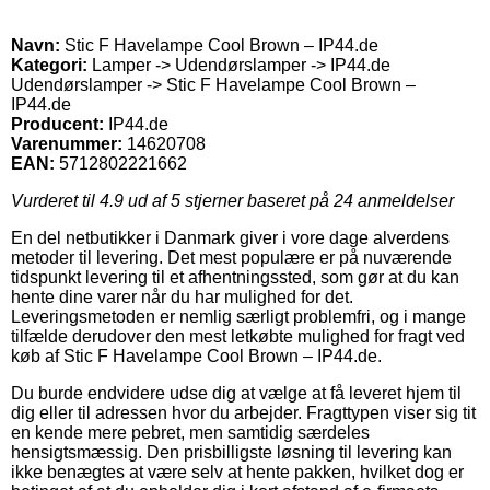
Navn:
Stic F Havelampe Cool Brown – IP44.de
Kategori:
Lamper -> Udendørslamper -> IP44.de
Udendørslamper -> Stic F Havelampe Cool Brown –
IP44.de
Producent:
IP44.de
Varenummer:
14620708
EAN:
5712802221662
Vurderet til
4.9
ud af 5 stjerner baseret på
24
anmeldelser
En del netbutikker i Danmark giver i vore dage alverdens
metoder til levering. Det mest populære er på nuværende
tidspunkt levering til et afhentningssted, som gør at du kan
hente dine varer når du har mulighed for det.
Leveringsmetoden er nemlig særligt problemfri, og i mange
tilfælde derudover den mest letkøbte mulighed for fragt ved
køb af Stic F Havelampe Cool Brown – IP44.de.
Du burde endvidere udse dig at vælge at få leveret hjem til
dig eller til adressen hvor du arbejder. Fragttypen viser sig tit
en kende mere pebret, men samtidig særdeles
hensigtsmæssig. Den prisbilligste løsning til levering kan
ikke benægtes at være selv at hente pakken, hvilket dog er