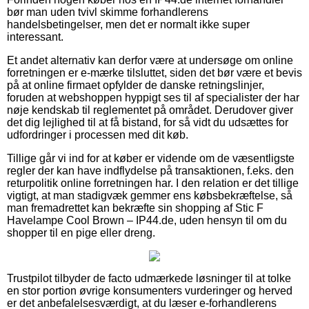
bør man uden tvivl skimme forhandlerens
handelsbetingelser, men det er normalt ikke super
interessant.
Et andet alternativ kan derfor være at undersøge om online
forretningen er e-mærke tilsluttet, siden det bør være et bevis
på at online firmaet opfylder de danske retningslinjer,
foruden at webshoppen hyppigt ses til af specialister der har
nøje kendskab til reglementet på området. Derudover giver
det dig lejlighed til at få bistand, for så vidt du udsættes for
udfordringer i processen med dit køb.
Tillige går vi ind for at køber er vidende om de væsentligste
regler der kan have indflydelse på transaktionen, f.eks. den
returpolitik online forretningen har. I den relation er det tillige
vigtigt, at man stadigvæk gemmer ens købsbekræftelse, så
man fremadrettet kan bekræfte sin shopping af Stic F
Havelampe Cool Brown – IP44.de, uden hensyn til om du
shopper til en pige eller dreng.
Trustpilot tilbyder de facto udmærkede løsninger til at tolke
en stor portion øvrige konsumenters vurderinger og herved
er det anbefalelsesværdigt, at du læser e-forhandlerens