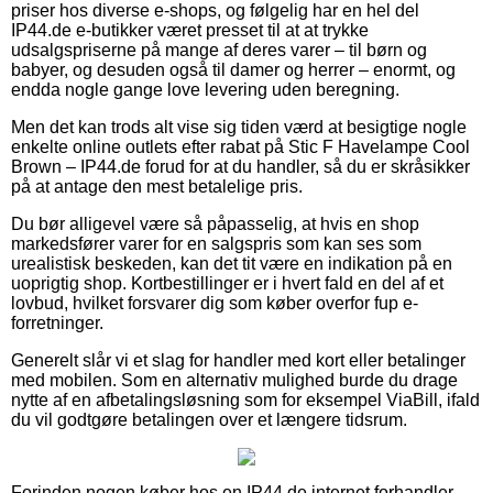
priser hos diverse e-shops, og følgelig har en hel del
IP44.de e-butikker været presset til at at trykke
udsalgspriserne på mange af deres varer – til børn og
babyer, og desuden også til damer og herrer – enormt, og
endda nogle gange love levering uden beregning.
Men det kan trods alt vise sig tiden værd at besigtige nogle
enkelte online outlets efter rabat på Stic F Havelampe Cool
Brown – IP44.de forud for at du handler, så du er skråsikker
på at antage den mest betalelige pris.
Du bør alligevel være så påpasselig, at hvis en shop
markedsfører varer for en salgspris som kan ses som
urealistisk beskeden, kan det tit være en indikation på en
uoprigtig shop. Kortbestillinger er i hvert fald en del af et
lovbud, hvilket forsvarer dig som køber overfor fup e-
forretninger.
Generelt slår vi et slag for handler med kort eller betalinger
med mobilen. Som en alternativ mulighed burde du drage
nytte af en afbetalingsløsning som for eksempel ViaBill, ifald
du vil godtgøre betalingen over et længere tidsrum.
Forinden nogen køber hos en IP44.de internet forhandler