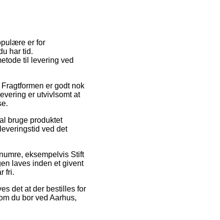
opulære er for
u har tid.
tode til levering ved
s. Fragtformen er godt nok
evering er utvivlsomt at
se.
l bruge produktet
everingstid ved det
enumre, eksempelvis Stift
n laves inden et givent
 fri.
s det at der bestilles for
 om du bor ved Aarhus,