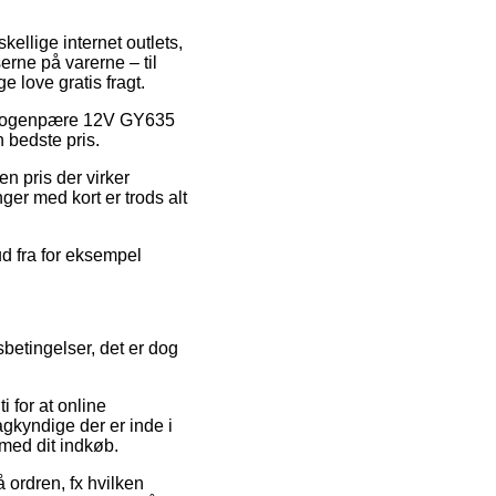
kellige internet outlets,
erne på varerne – til
 love gratis fragt.
t Halogenpære 12V GY635
 bedste pris.
en pris der virker
ger med kort er trods alt
ud fra for eksempel
sbetingelser, det er dog
i for at online
agkyndige der er inde i
med dit indkøb.
 ordren, fx hvilken