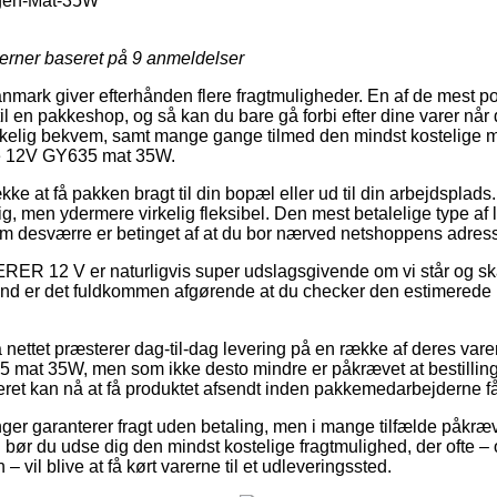
ogen-Mat-35W
jerner baseret på
9
anmeldelser
anmark giver efterhånden flere fragtmuligheder. En af de mest p
l en pakkeshop, og så kan du bare gå forbi efter dine varer når d
rkelig bekvem, samt mange gange tilmed den mindst kostelige me
re 12V GY635 mat 35W.
ække at få pakken bragt til din bopæl eller ud til din arbejdsplad
ig, men ydermere virkelig fleksibel. Den mest betalelige type af l
om desværre er betinget af at du bor nærved netshoppens adres
R 12 V er naturligvis super udslagsgivende om vi står og ska
nd er det fuldkommen afgørende at du checker den estimerede l
 nettet præsterer dag-til-dag levering på en række af deres var
at 35W, men som ikke desto mindre er påkrævet at bestillinge
ret kan nå at få produktet afsendt inden pakkemedarbejderne får
ger garanterer fragt uden betaling, men i mange tilfælde påkræve
ør du udse dig den mindst kostelige fragtmulighed, der ofte –
 vil blive at få kørt varerne til et udleveringssted.