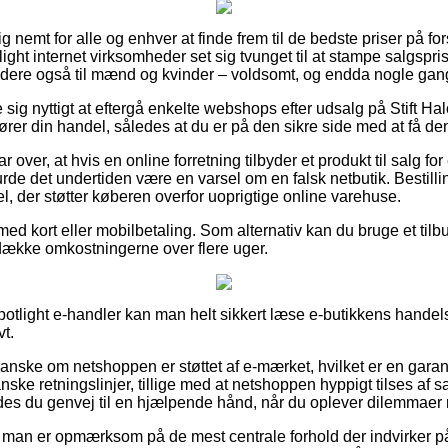
g nemt for alle og enhver at finde frem til de bedste priser på fors
light internet virksomheder set sig tvunget til at stampe salgspris
dere også til mænd og kvinder – voldsomt, og endda nogle gange
se sig nyttigt at eftergå enkelte webshops efter udsalg på Stif
er din handel, således at du er på den sikre side med at få den
 over, at hvis en online forretning tilbyder et produkt til salg for 
urde det undertiden være en varsel om en falsk netbutik. Bestillin
, der støtter køberen overfor uoprigtige online varehuse.
 med kort eller mobilbetaling. Som alternativ kan du bruge et tilb
l dække omkostningerne over flere uger.
Spotlight e-handler kan man helt sikkert læse e-butikkens handel
vt.
granske om netshoppen er støttet af e-mærket, hvilket er en garant
anske retningslinjer, tillige med at netshoppen hyppigt tilses af s
des du genvej til en hjælpende hånd, når du oplever dilemmaer 
at man er opmærksom på de mest centrale forhold der indvirker på