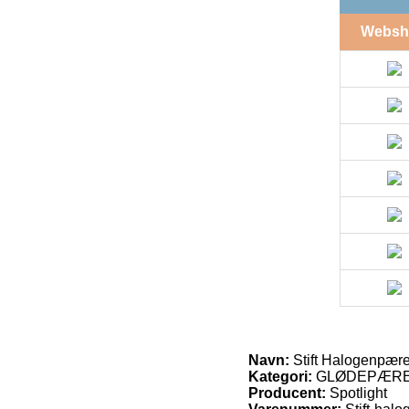
Websh
Navn:
Stift Halogenpæ
Kategori:
GLØDEPÆRER
Producent:
Spotlight