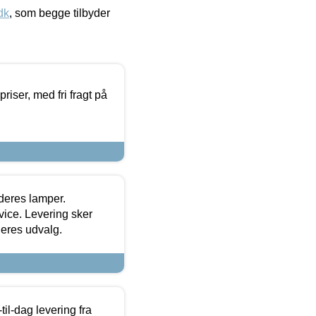
dk
, som begge tilbyder
priser, med fri fragt på
 deres lamper.
ice. Levering sker
deres udvalg.
l-dag levering fra