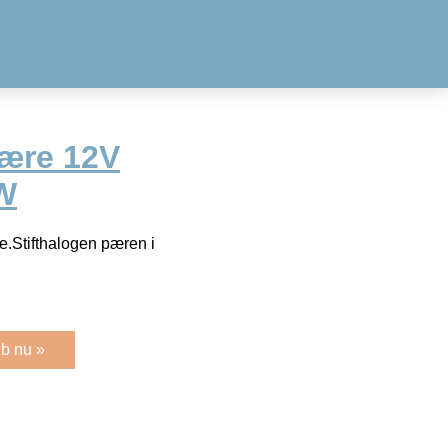
pære 12V
W
.Stifthalogen pæren i
b nu »