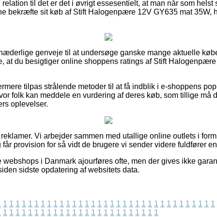
 relation til det er det i øvrigt essesentielt, at man når som helst 
unne bekræfte sit køb af Stift Halogenpære 12V GY635 mat 35W,
el hæderlige genveje til at undersøge ganske mange aktuelle kø
kke, at du besigtiger online shoppens ratings af Stift Halogenp
rmere tilpas strålende metoder til at få indblik i e-shoppens pop
hvor folk kan meddele en vurdering af deres køb, som tillige må dr
rs oplevelser.
 reklamer. Vi arbejder sammen med utallige online outlets i form 
får provision for så vidt de brugere vi sender videre fuldfører en
e webshops i Danmark ajourføres ofte, men der gives ikke garant
siden sidste opdatering af websitets data.
1
1
1
1
1
1
1
1
1
1
1
1
1
1
1
1
1
1
1
1
1
1
1
1
1
1
1
1
1
1
1
1
1
1
1
1
1
1
1
1
1
1
1
1
1
1
1
1
1
1
1
1
1
1
1
1
1
1
1
1
1