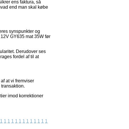
sikrer ens faktura, så
 hvad end man skal købe
beres synspunkter og
ære 12V GY635 mat 35W før
ularitet. Derudover ses
ages fordel af til at
af at vi fremviser
 transaktion.
ier imod korrektioner
1
1
1
1
1
1
1
1
1
1
1
1
1