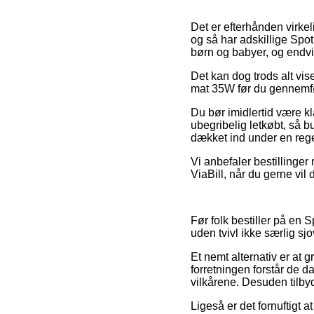
Det er efterhånden virkeli
og så har adskillige Spot
børn og babyer, og endvi
Det kan dog trods alt vi
mat 35W før du gennemfør
Du bør imidlertid være klar
ubegribelig letkøbt, så b
dækket ind under en regel
Vi anbefaler bestillinger
ViaBill, når du gerne vi
Før folk bestiller på en 
uden tvivl ikke særlig sjo
Et nemt alternativ er at 
forretningen forstår de d
vilkårene. Desuden tilby
Ligeså er det fornuftigt 