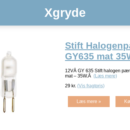
Xgryde
Stift Halogen
GY635 mat 35
12VÂ GY 635 Stift halogen pære
mat – 35W.Â
(Læs mere)
29
kr.
(Vis fragtpris)
Læs mere »
Kø