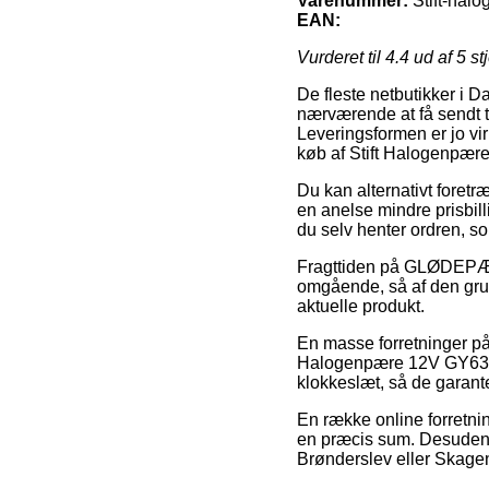
Varenummer:
Stift-hal
EAN:
Vurderet til
4.4
ud af 5 st
De fleste netbutikker i D
nærværende at få sendt ti
Leveringsformen er jo vi
køb af Stift Halogenpæ
Du kan alternativt foretr
en anelse mindre prisbill
du selv henter ordren, s
Fragttiden på GLØDEPÆRE
omgående, så af den gru
aktuelle produkt.
En masse forretninger på
Halogenpære 12V GY635 m
klokkeslæt, så de garante
En række online forretnin
en præcis sum. Desuden b
Brønderslev eller Skagen –