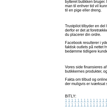
bytteret butikken bruger. I
man til enhver tid vil k
til en pige eller dreng.
Trustpilot tilbyder en d
derfor er det at foretræ
du placerer din ordre.
Facebook resulterer i yde
faktisk outlets på nettet 
bedømme tidligere kunde
Vores side finansieres af
butikkernes produkter, og 
Fakta om tilbud og onlin
der muligvis er iværksat 
BITLY:
1
1
1
1
1
1
1
1
1
1
1
1
1
1
1
1
1
1
1
1
1
1
1
1
1
1