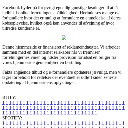
Facebook byder på for øvrigt egentlig gunstige løsninger til at få
indblik i online forretningens pålidelighed. Herinde ses mange e-
forhandlere hvor det er muligt at formulere en anmeldelse af deres
købsoplevelse, hvilket også kan anvendes til afvejning af hvor
tilfredse kunderne er.
Denne hjemmeside er finansieret af reklameindtægter. Vi arbejder
sammen med en del internet selskaber når vi fremviser
forretningernes varer, og høster provision forudsat en bruger fra
vores hjemmeside gennemfører en bestilling.
Fakta angående tilbud og e-forhandlere opdateres jævnligt, men vi
tager forbehold for rettelser der eventuelt er udført siden seneste
opdatering af hjemmesidens oplysninger.
BITLY:
1
1
1
1
1
1
1
1
1
1
1
1
1
1
1
1
1
1
1
1
1
1
1
1
1
1
1
1
1
1
1
1
1
1
1
1
1
1
1
1
1
1
1
1
1
1
1
1
1
1
1
1
1
1
1
1
1
1
1
1
1
1
1
1
1
1
1
1
1
1
1
1
1
1
1
1
1
1
1
1
1
1
1
1
1
1
1
1
1
1
1
1
1
1
1
1
1
1
1
1
SPOTIFY:
1
1
1
1
1
1
1
1
1
1
1
1
1
1
1
1
1
1
1
1
1
1
1
1
1
1
1
1
1
1
1
1
1
1
1
1