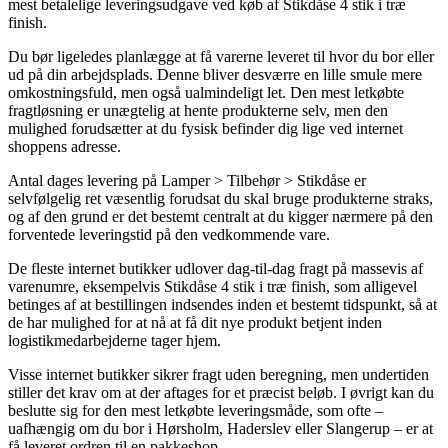
mest betalelige leveringsudgave ved køb af Stikdåse 4 stik i træ
finish.
Du bør ligeledes planlægge at få varerne leveret til hvor du bor eller
ud på din arbejdsplads. Denne bliver desværre en lille smule mere
omkostningsfuld, men også ualmindeligt let. Den mest letkøbte
fragtløsning er unægtelig at hente produkterne selv, men den
mulighed forudsætter at du fysisk befinder dig lige ved internet
shoppens adresse.
Antal dages levering på Lamper > Tilbehør > Stikdåse er
selvfølgelig ret væsentlig forudsat du skal bruge produkterne straks,
og af den grund er det bestemt centralt at du kigger nærmere på den
forventede leveringstid på den vedkommende vare.
De fleste internet butikker udlover dag-til-dag fragt på massevis af
varenumre, eksempelvis Stikdåse 4 stik i træ finish, som alligevel
betinges af at bestillingen indsendes inden et bestemt tidspunkt, så at
de har mulighed for at nå at få dit nye produkt betjent inden
logistikmedarbejderne tager hjem.
Visse internet butikker sikrer fragt uden beregning, men undertiden
stiller det krav om at der aftages for et præcist beløb. I øvrigt kan du
beslutte sig for den mest letkøbte leveringsmåde, som ofte –
uafhængig om du bor i Hørsholm, Haderslev eller Slangerup – er at
få leveret ordren til en pakkeshop.