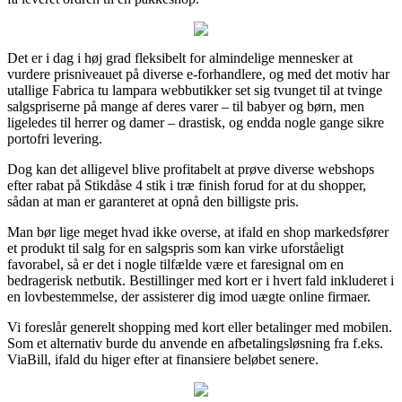
Det er i dag i høj grad fleksibelt for almindelige mennesker at
vurdere prisniveauet på diverse e-forhandlere, og med det motiv har
utallige Fabrica tu lampara webbutikker set sig tvunget til at tvinge
salgspriserne på mange af deres varer – til babyer og børn, men
ligeledes til herrer og damer – drastisk, og endda nogle gange sikre
portofri levering.
Dog kan det alligevel blive profitabelt at prøve diverse webshops
efter rabat på Stikdåse 4 stik i træ finish forud for at du shopper,
sådan at man er garanteret at opnå den billigste pris.
Man bør lige meget hvad ikke overse, at ifald en shop markedsfører
et produkt til salg for en salgspris som kan virke uforståeligt
favorabel, så er det i nogle tilfælde være et faresignal om en
bedragerisk netbutik. Bestillinger med kort er i hvert fald inkluderet i
en lovbestemmelse, der assisterer dig imod uægte online firmaer.
Vi foreslår generelt shopping med kort eller betalinger med mobilen.
Som et alternativ burde du anvende en afbetalingsløsning fra f.eks.
ViaBill, ifald du higer efter at finansiere beløbet senere.