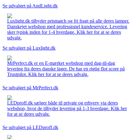
Se udvalget på AndLight.dk
Luxlight.dk tilbyder prismatch og fri fragt på alle deres lamper.
Danskejet webshop med professionel kundeservice. Levering
sker typisk inden for 1-4 hverdage. Klik her for at se deres
udvalg.
Se udvalget på Luxlight.dk
MrPerfect.dk er en E-mærket webshop med dag-til-dag
levering fra deres danske lager. De har en rigtig flot score på
Trustpilot. Klik her for at se deres udvalg.
Se udvalget på MrPerfect.dk
LEDproff.dk sælger både til private og erhverv via deres
webshop, hvor de tilbyder levering på 1-3 hverdage. Klik her
for at se deres udvalg.
Se udvalget på LEDproff.dk