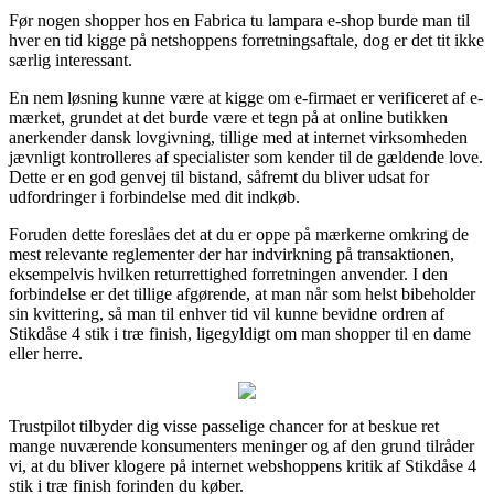
Før nogen shopper hos en Fabrica tu lampara e-shop burde man til
hver en tid kigge på netshoppens forretningsaftale, dog er det tit ikke
særlig interessant.
En nem løsning kunne være at kigge om e-firmaet er verificeret af e-
mærket, grundet at det burde være et tegn på at online butikken
anerkender dansk lovgivning, tillige med at internet virksomheden
jævnligt kontrolleres af specialister som kender til de gældende love.
Dette er en god genvej til bistand, såfremt du bliver udsat for
udfordringer i forbindelse med dit indkøb.
Foruden dette foreslåes det at du er oppe på mærkerne omkring de
mest relevante reglementer der har indvirkning på transaktionen,
eksempelvis hvilken returrettighed forretningen anvender. I den
forbindelse er det tillige afgørende, at man når som helst bibeholder
sin kvittering, så man til enhver tid vil kunne bevidne ordren af
Stikdåse 4 stik i træ finish, ligegyldigt om man shopper til en dame
eller herre.
Trustpilot tilbyder dig visse passelige chancer for at beskue ret
mange nuværende konsumenters meninger og af den grund tilråder
vi, at du bliver klogere på internet webshoppens kritik af Stikdåse 4
stik i træ finish forinden du køber.