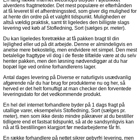
alverdens fragtmetoder. Det mest populære er efterhånden
at få leveret til et afhentningssted, som giver dig mulighed for
at hente din ordre på et valgfrit tidspunkt. Muligheden er
altså vældig praktisk, samt tit ligeledes den billigste slags
levering ved køb af Stofledning, Sort (sælges pr. meter).
Du kan ligeledes foretrække at få pakken bragt til din
lejlighed eller ud på dit arbejde. Denne er almindeligvis en
anelse mere bekostelig, men endvidere ret simpel. Den mest
betalelige fragttype vil dog i de fleste tilfælde være at du selv
henter pakken, men den løsning nødvendiggør at du har
bopæl lige ved online forhandlerens lager.
Antal dages levering på Diverse er naturligvis usædvanlig
afgørende når du har brug for produkterne nu og her, så
herved er det helt fornuftigt at man checker den forventede
leveringsdato for det vedkommende produkt.
En hel del internet forhandlere byder på 1 dags fragt på
utallige varer, eksempelvis Stofledning, Sort (sælges pr.
meter), men som ikke desto mindre påkræver at du bestiller
tidligere end et fastsat tidspunkt, så at de sandsynligvis kan
nå at få bestillingen klargjort før medarbejderne får fri.
En række forhandlere på nettet sikrer gebyrfri levering, men