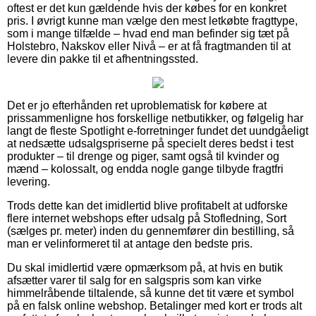
oftest er det kun gældende hvis der købes for en konkret
pris. I øvrigt kunne man vælge den mest letkøbte fragttype,
som i mange tilfælde – hvad end man befinder sig tæt på
Holstebro, Nakskov eller Nivå – er at få fragtmanden til at
levere din pakke til et afhentningssted.
Det er jo efterhånden ret uproblematisk for købere at
prissammenligne hos forskellige netbutikker, og følgelig har
langt de fleste Spotlight e-forretninger fundet det uundgåeligt
at nedsætte udsalgspriserne på specielt deres bedst i test
produkter – til drenge og piger, samt også til kvinder og
mænd – kolossalt, og endda nogle gange tilbyde fragtfri
levering.
Trods dette kan det imidlertid blive profitabelt at udforske
flere internet webshops efter udsalg på Stofledning, Sort
(sælges pr. meter) inden du gennemfører din bestilling, så
man er velinformeret til at antage den bedste pris.
Du skal imidlertid være opmærksom på, at hvis en butik
afsætter varer til salg for en salgspris som kan virke
himmelråbende tiltalende, så kunne det tit være et symbol
på en falsk online webshop. Betalinger med kort er trods alt