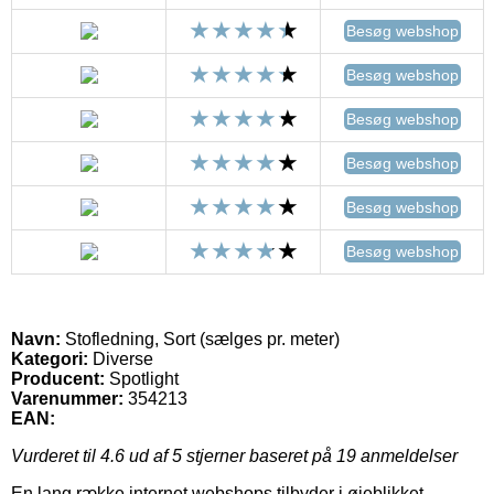
Besøg webshop
Besøg webshop
Besøg webshop
Besøg webshop
Besøg webshop
Besøg webshop
Navn:
Stofledning, Sort (sælges pr. meter)
Kategori:
Diverse
Producent:
Spotlight
Varenummer:
354213
EAN:
Vurderet til
4.6
ud af 5 stjerner baseret på
19
anmeldelser
En lang række internet webshops tilbyder i øjeblikket