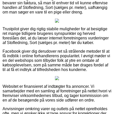
bevarer sin faktura, så man til enhver tid vil kunne eftervise
handlen af Stofledning, Sort (sælges pr. meter), uafhængig
om man søger en vare til en pige eller dreng.
Trustpilot giver dig rigtig stabile muligheder for at besigtige
ret mange tidligere brugeres synspunkter og herved
foreslåes det, at du læser internet forretningens vurderinger
af Stofledning, Sort (sælges pr. meter) før du køber.
Facebook giver dig derudover ret så strålende metoder til at
få indblik i online forhandlerens popularitet. I øvrigt møder vi
en del webshops som tilbyder folk at ytre en omtale af
købsoplevelsen, som på samme måde bør drages fordel af
til at få et indtryk af tilfredsheden hos kunderne.
Websitet er finansieret af indtægter fra annoncer. Vi
samarbejder med en samling af forretninger på nettet hvori vi
fremviser virksomhedernes tilbud, og tager kommission om
en af de besøgende på vores side udfører en ordre.
Anvisninger omkring varer og outlets på nettet opretholdes
ofte, men vi ønsker ikke at tage ansvar for korrektioner der