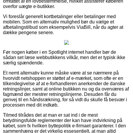
omfattet af en lovbestemmelse, hvilket assisterer køberen
overfor uægte e-butikker.
Vi foreslår generelt kortbetalinger eller betalinger med
mobilen. Som en alternativ mulighed bør du vælge et
afbetalingstilbud som eksempelvis ViaBill, når du agter at
dække pengene senere.
Før nogen køber i en Spotlight internet handler bør de
sådan set læse webbutikkens vilkår, men det er typisk ikke
særlig spændende.
Et nemt alternativ kunne måske være at se nærmere på
hvorvidt netshoppen er støttet af e-mærket, som ofte er en
tilkendegivelse af at e-forhandleren anerkender de danske
retningslinjer, samt at online butikken nu og da overværes af
fagmænd der mestrer retningslinjerne. Desuden får du
genvej til en håndsrækning, for så vidt du skulle få besvær i
processen med dit indkøb.
Tilmed tilrådes det at man er sat ind i de mest
betydningsfulde reglementer der kan have indvirkning på
købet, som fx hvilken byttepolitik e-firmaet garanterer. I den
sammenhæng er det virkelig essesentielt, at man altid