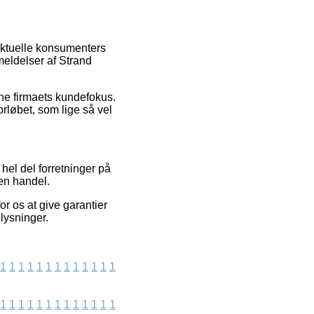
 aktuelle konsumenters
meldelser af Strand
ne firmaets kundefokus.
rløbet, som lige så vel
el del forretninger på
 en handel.
r os at give garantier
lysninger.
1
1
1
1
1
1
1
1
1
1
1
1
1
1
1
1
1
1
1
1
1
1
1
1
1
1