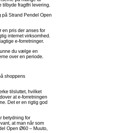
ilbyde fragtfri levering.
salg på Strand Pendel Open
 en pris der anses for
tig internet virksomhed.
agtige e-forretninger.
 kunne du vælge en
gerne over en periode.
 på shoppens
 tilsluttet, hvilket
dover at e-forretningen
. Det er en rigtig god
r betydning for
levant, at man når som
endel Open Ø60 – Muuto,