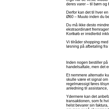
deres varer – til børn og
Derfor kan det til hver e
Ø60 – Muuto inden du besti
Du må ikke desto mindre v
ekstraordinært fremrage
Kortkøb er imidlertid ink
Vi tilråder shopping med
løsning på afbetaling fra
Inden nogen bestiller på
handelsaftale, men det e
Et nemmere alternativ ku
skulle være et signal om 
regelmæssigt føres tils
anledning til assistance,
Ydermere kan det anbefal
transaktionen, som fx hvi
helst bevarer sin faktura