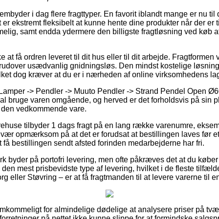
embyder i dag flere fragttyper. En favorit iblandt mange er nu til da
 er ekstremt fleksibelt at kunne hente dine produkter når der er t
melig, samt endda ydermere den billigste fragtløsning ved køb 
t få ordren leveret til dit hus eller til dit arbejde. Fragtformen vi
udover usædvanlig gnidningsløs. Den mindst kostelige løsning t
ilket dog kræver at du er i nærheden af online virksomhedens lag
 Lamper -> Pendler -> Muuto Pendler -> Strand Pendel Open Ø60
kal bruge varen omgående, og herved er det forholdsvis på sin 
på den vedkommende vare.
arehuse tilbyder 1 dags fragt på en lang række varenumre, ekse
r opmærksom på at det er forudsat at bestillingen laves før et 
t få bestillingen sendt afsted forinden medarbejderne har fri.
k byder på portofri levering, men ofte påkræves det at du køber
 den mest prisbevidste type af levering, hvilket i de fleste tilfæl
 eller Støvring – er at få fragtmanden til at levere varerne til 
remkommeligt for almindelige dødelige at analysere priser på tvær
forretninger på nettet ikke kunne slippe for at formindske salgs