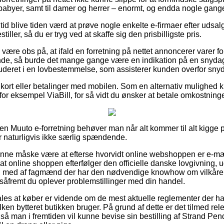
 babyer, samt til damer og herrer – enormt, og endda nogle gange t
n tid blive tiden værd at prøve nogle enkelte e-firmaer efter ud
ller, så du er tryg ved at skaffe sig den prisbilligste pris.
ære obs på, at ifald en forretning på nettet annoncerer varer for
nde, så burde det mange gange være en indikation på en snydag
luderet i en lovbestemmelse, som assisterer kunden overfor snyd
 kort eller betalinger med mobilen. Som en alternativ mulighed
 for eksempel ViaBill, for så vidt du ønsker at betale omkostnin
 en Muuto e-forretning behøver man når alt kommer til alt kigge
r naturligvis ikke særlig spændende.
nne måske være at efterse hvorvidt online webshoppen er e-mærke
at online shoppen efterfølger den officielle danske lovgivning, u
yn med af fagmænd der har den nødvendige knowhow om vilkårene
 såfremt du oplever problemstillinger med din handel.
es at køber er vidende om de mest aktuelle reglementer der ha
lken bytteret butikken bruger. På grund af dette er det tilmed re
, så man i fremtiden vil kunne bevise sin bestilling af Strand P