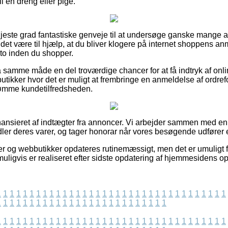
l en dreng eller pige.
 højeste grad fantastiske genveje til at undersøge ganske mange
det være til hjælp, at du bliver klogere på internet shoppens an
o inden du shopper.
samme måde en del troværdige chancer for at få indtryk af onli
tikker hvor det er muligt at frembringe en anmeldelse af ordrefo
dømme kundetilfredsheden.
nsieret af indtægter fra annoncer. Vi arbejder sammen med en h
rmidler deres varer, og tager honorar når vores besøgende udfører
r og webbutikker opdateres rutinemæssigt, men det er umuligt fo
uligvis er realiseret efter sidste opdatering af hjemmesidens op
1
1
1
1
1
1
1
1
1
1
1
1
1
1
1
1
1
1
1
1
1
1
1
1
1
1
1
1
1
1
1
1
1
1
1
1
1
1
1
1
1
1
1
1
1
1
1
1
1
1
1
1
1
1
1
1
1
1
1
1
1
1
1
1
1
1
1
1
1
1
1
1
1
1
1
1
1
1
1
1
1
1
1
1
1
1
1
1
1
1
1
1
1
1
1
1