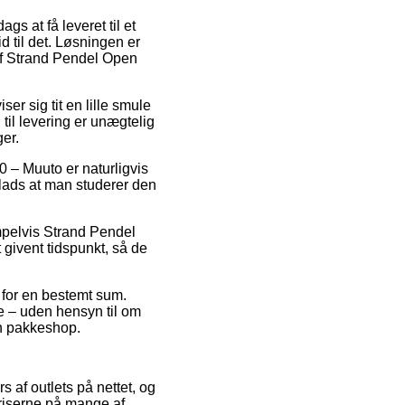
gs at få leveret til et
id til det. Løsningen er
af Strand Pendel Open
ser sig tit en lille smule
il levering er unægtelig
er.
 – Muuto er naturligvis
plads at man studerer den
mpelvis Strand Pendel
givent tidspunkt, så de
 for en bestemt sum.
de – uden hensyn til om
en pakkeshop.
s af outlets på nettet, og
priserne på mange af