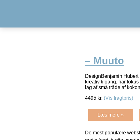
– Muuto
DesignBenjamin Hubert 
kreativ tilgang, har foku
lag af små tråde af kok
4495
kr.
(Vis fragtpris)
Læs mere »
De mest populære websho