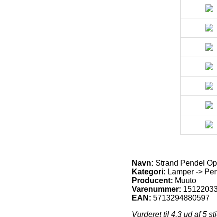
Navn:
Strand Pendel Op
Kategori:
Lamper -> Pen
Producent:
Muuto
Varenummer:
1512203
EAN:
5713294880597
Vurderet til
4.3
ud af 5 st