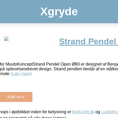
Xgryde
Strand Pendel
for MuutoKonceptStrand Pendel Open Ø60 er designet af Benja
s på oplevelsesdrevet design. Strand pendlen består af en stålko
onmate
(Læs mere)
Køb nu »
ps i øjeblikket inden for belysning er
AndLight.dk
og
Luxlight.