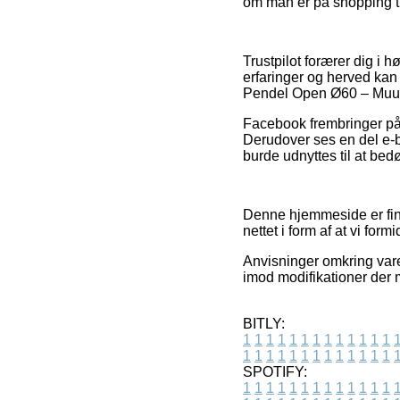
om man er på shopping ti
Trustpilot forærer dig i
erfaringer og herved kan 
Pendel Open Ø60 – Muut
Facebook frembringer på 
Derudover ses en del e-bu
burde udnyttes til at be
Denne hjemmeside er fina
nettet i form af at vi fo
Anvisninger omkring vare
imod modifikationer der m
BITLY:
1
1
1
1
1
1
1
1
1
1
1
1
1
1
1
1
1
1
1
1
1
1
1
1
1
1
SPOTIFY:
1
1
1
1
1
1
1
1
1
1
1
1
1