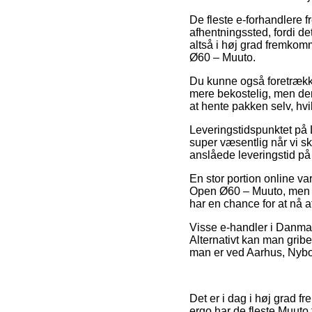
De fleste e-forhandlere fr
afhentningssted, fordi det
altså i høj grad fremkom
Ø60 – Muuto.
Du kunne også foretrække a
mere bekostelig, men der
at hente pakken selv, hv
Leveringstidspunktet på
super væsentlig når vi s
anslåede leveringstid 
En stor portion online v
Open Ø60 – Muuto, men væ
har en chance for at nå a
Visse e-handler i Danmar
Alternativt kan man gribe
man er ved Aarhus, Nyborg
Det er i dag i høj grad f
ergo har de fleste Muuto 