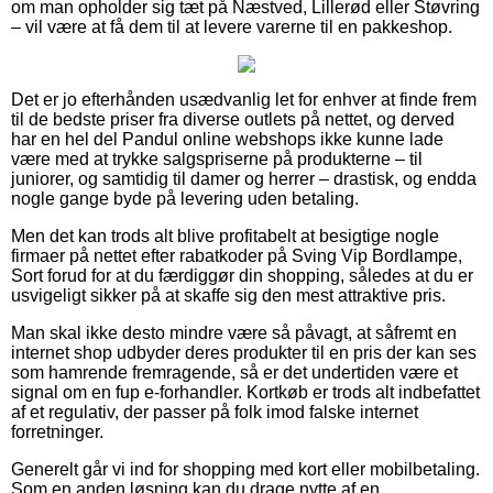
om man opholder sig tæt på Næstved, Lillerød eller Støvring
– vil være at få dem til at levere varerne til en pakkeshop.
Det er jo efterhånden usædvanlig let for enhver at finde frem
til de bedste priser fra diverse outlets på nettet, og derved
har en hel del Pandul online webshops ikke kunne lade
være med at trykke salgspriserne på produkterne – til
juniorer, og samtidig til damer og herrer – drastisk, og endda
nogle gange byde på levering uden betaling.
Men det kan trods alt blive profitabelt at besigtige nogle
firmaer på nettet efter rabatkoder på Sving Vip Bordlampe,
Sort forud for at du færdiggør din shopping, således at du er
usvigeligt sikker på at skaffe sig den mest attraktive pris.
Man skal ikke desto mindre være så påvagt, at såfremt en
internet shop udbyder deres produkter til en pris der kan ses
som hamrende fremragende, så er det undertiden være et
signal om en fup e-forhandler. Kortkøb er trods alt indbefattet
af et regulativ, der passer på folk imod falske internet
forretninger.
Generelt går vi ind for shopping med kort eller mobilbetaling.
Som en anden løsning kan du drage nytte af en