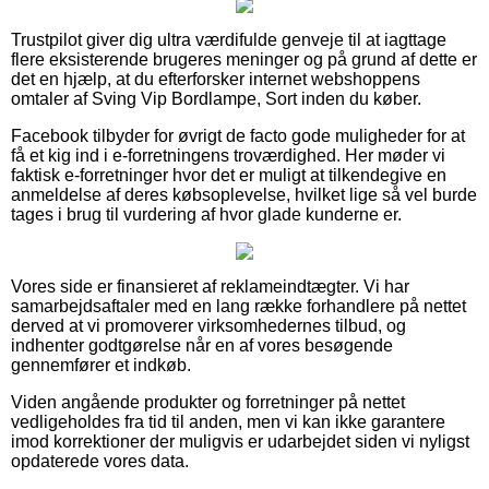
Trustpilot giver dig ultra værdifulde genveje til at iagttage
flere eksisterende brugeres meninger og på grund af dette er
det en hjælp, at du efterforsker internet webshoppens
omtaler af Sving Vip Bordlampe, Sort inden du køber.
Facebook tilbyder for øvrigt de facto gode muligheder for at
få et kig ind i e-forretningens troværdighed. Her møder vi
faktisk e-forretninger hvor det er muligt at tilkendegive en
anmeldelse af deres købsoplevelse, hvilket lige så vel burde
tages i brug til vurdering af hvor glade kunderne er.
Vores side er finansieret af reklameindtægter. Vi har
samarbejdsaftaler med en lang række forhandlere på nettet
derved at vi promoverer virksomhedernes tilbud, og
indhenter godtgørelse når en af vores besøgende
gennemfører et indkøb.
Viden angående produkter og forretninger på nettet
vedligeholdes fra tid til anden, men vi kan ikke garantere
imod korrektioner der muligvis er udarbejdet siden vi nyligst
opdaterede vores data.