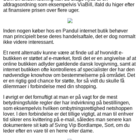
afdragsordning som eksempelvis ViaBill, ifald du higer efter
at finansiere prisen over flere uger.
Inden nogen køber hos en Pandul internet butik behøver
man principielt bese deres handelsaftale, det er dog normalt
ikke videre interessant.
Et nemt alternativ kunne være at finde ud af hvorvidt e-
butikken er støttet af e-mærket, fordi det er en angivelse af at
online butikken adlyder gældende dansk lovgivning, samt at
internet butikken ofte kontrolleres af specialister der har den
nødvendige knowhow om bestemmelserne på området. Det
er en rigtig god chance for støtte, for så vidt du skulle få
dilemmaer i forbindelse med din shopping.
I øvrigt er det fornuftigt at man er på vagt for de mest
betydningsfulde regler der har indvirkning på bestillingen,
som eksempelvis hvilken ombytningsrettighed netshoppen
lover. I den forbindelse er det tillige vigtigt, at man til enhver
tid sikrer ens kvittering på e-mail, således man senere kan
dokumentere sit køb af Sving Vip Bordlampe, Sort, om du
leder efter en vare til en herre eller dame.