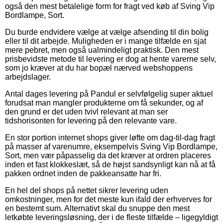
også den mest betalelige form for fragt ved køb af Sving Vip
Bordlampe, Sort.
Du burde endvidere vælge at vælge afsending til din bolig
eller til dit arbejde. Muligheden er i mange tilfælde en sjat
mere pebret, men også ualmindeligt praktisk. Den mest
prisbevidste metode til levering er dog at hente varerne selv,
som jo kræver at du har bopæl nærved webshoppens
arbejdslager.
Antal dages levering på Pandul er selvfølgelig super aktuel
forudsat man mangler produkterne om få sekunder, og af
den grund er det uden tvivl relevant at man ser
tidshorisonten for levering på den relevante vare.
En stor portion internet shops giver løfte om dag-til-dag fragt
på masser af varenumre, eksempelvis Sving Vip Bordlampe,
Sort, men vær påpasselig da det kræver at ordren placeres
inden et fast klokkeslæt, så de højst sandsynligt kan nå at få
pakken ordnet inden de pakkeansatte har fri.
En hel del shops på nettet sikrer levering uden
omkostninger, men for det meste kun ifald der erhverves for
en bestemt sum. Alternativt skal du snuppe den mest
letkøbte leveringsløsning, der i de fleste tilfælde – ligegyldigt