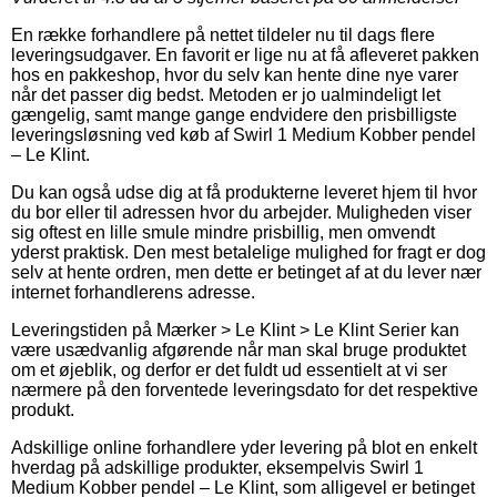
En række forhandlere på nettet tildeler nu til dags flere
leveringsudgaver. En favorit er lige nu at få afleveret pakken
hos en pakkeshop, hvor du selv kan hente dine nye varer
når det passer dig bedst. Metoden er jo ualmindeligt let
gængelig, samt mange gange endvidere den prisbilligste
leveringsløsning ved køb af Swirl 1 Medium Kobber pendel
– Le Klint.
Du kan også udse dig at få produkterne leveret hjem til hvor
du bor eller til adressen hvor du arbejder. Muligheden viser
sig oftest en lille smule mindre prisbillig, men omvendt
yderst praktisk. Den mest betalelige mulighed for fragt er dog
selv at hente ordren, men dette er betinget af at du lever nær
internet forhandlerens adresse.
Leveringstiden på Mærker > Le Klint > Le Klint Serier kan
være usædvanlig afgørende når man skal bruge produktet
om et øjeblik, og derfor er det fuldt ud essentielt at vi ser
nærmere på den forventede leveringsdato for det respektive
produkt.
Adskillige online forhandlere yder levering på blot en enkelt
hverdag på adskillige produkter, eksempelvis Swirl 1
Medium Kobber pendel – Le Klint, som alligevel er betinget