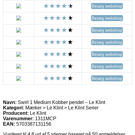
Besøg webshop
Besøg webshop
Besøg webshop
Besøg webshop
Besøg webshop
Besøg webshop
Besøg webshop
Navn:
Swirl 1 Medium Kobber pendel – Le Klint
Kategori:
Mærker > Le Klint > Le Klint Serier
Producent:
Le Klint
Varenummer:
1311MCP
EAN:
5703387131156
Vurderet til
4.8
ud af 5 stjerner baseret på
50
anmeldelser