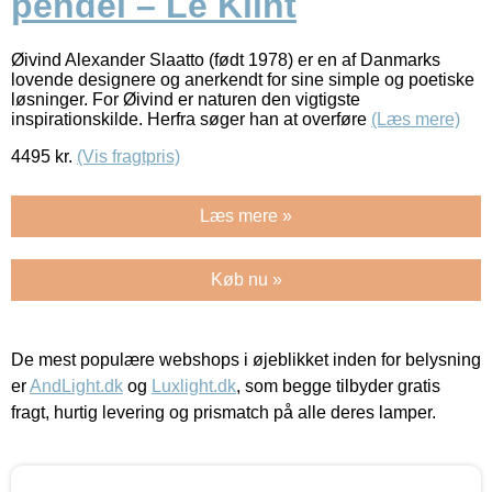
pendel – Le Klint
Øivind Alexander Slaatto (født 1978) er en af Danmarks
lovende designere og anerkendt for sine simple og poetiske
løsninger. For Øivind er naturen den vigtigste
inspirationskilde. Herfra søger han at overføre
(Læs mere)
4495
kr.
(Vis fragtpris)
Læs mere »
Køb nu »
De mest populære webshops i øjeblikket inden for belysning
er
AndLight.dk
og
Luxlight.dk
, som begge tilbyder gratis
fragt, hurtig levering og prismatch på alle deres lamper.