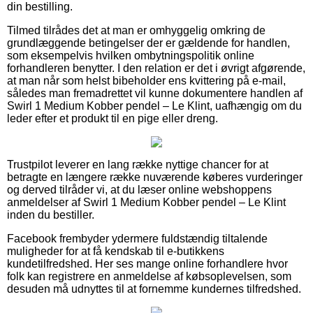
din bestilling.
Tilmed tilrådes det at man er omhyggelig omkring de
grundlæggende betingelser der er gældende for handlen,
som eksempelvis hvilken ombytningspolitik online
forhandleren benytter. I den relation er det i øvrigt afgørende,
at man når som helst bibeholder ens kvittering på e-mail,
således man fremadrettet vil kunne dokumentere handlen af
Swirl 1 Medium Kobber pendel – Le Klint, uafhængig om du
leder efter et produkt til en pige eller dreng.
Trustpilot leverer en lang række nyttige chancer for at
betragte en længere række nuværende køberes vurderinger
og derved tilråder vi, at du læser online webshoppens
anmeldelser af Swirl 1 Medium Kobber pendel – Le Klint
inden du bestiller.
Facebook frembyder ydermere fuldstændig tiltalende
muligheder for at få kendskab til e-butikkens
kundetilfredshed. Her ses mange online forhandlere hvor
folk kan registrere en anmeldelse af købsoplevelsen, som
desuden må udnyttes til at fornemme kundernes tilfredshed.