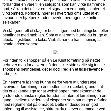
forhandler en vare til en salgspris som kan virke hamrende
god, så kan det ofte være et signal om en uoprigtig internet
virksomhed. Kortbetalinger er i hvert fald omsluttet af et
lovbud, der hjælper kunden overfor bedrageriske online
selskaber.
Vi slår generelt et slag for bestillinger med betalingskort eller
betalinger med mobilen. Som et alternativ burde du bruge et
afbetalingstilbud fra f.eks. ViaBill, når du har til hensigt at
betale prisen senere.
Forinden folk shopper på en Le Klint forretning på nettet
behøver man for at være på den sikre side sætte sig ind i e-
shoppens betingelser, det er dog i reglen et tidskrævende
arbejde.
En nemmere løsning kunne derfor være at undersøge
hvorvidt e-forretningen er medlem af e-mærket, grundet at
det er et kendetegn for at webshoppen imødekommer de
gældende danske regler, foruden at internet forretningen en
gang i mellem revideres af eksperter som har meget erfaring
med reglementet på området. Dette er desuden en god
anledning til assistance, såfremt du oplever dilemmaer ved