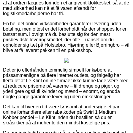
af at ordren lægges forinden et angivent klokkeslæt, så at de
med sikkerhed kan nå at få varen afsendt før
logistikmedarbejderne har fri.
En hel del online virksomheder garanterer levering uden
betaling, men oftest er det forbeholdt når der shoppes for en
fastsat sum. I øvrigt må du beslutte sig for den mest
prisbevidste leveringsmodel, der ofte – uanset om du
opholder sig tæt på Holstebro, Hjørring eller Bjerringbro – vil
blive at få leveret pakken til en pakkeshop.
Det er jo efterhånden temmelig simpelt for købere at
prissammenligne på flere internet outlets, og følgelig har
flertallet af Le Klint online firmaer ikke kunne lade være med
at reducere priserne på varerne – til drenge og piger, og
yderligere også til kvinder og mænd – enormt, og endda
nogle gange garantere levering uden omkostninger.
Det kan til hver en tid være lønsomt at undersøge et par
online forhandlere efter rabatkoder på Swirl 1 Medium
Kobber pendel – Le Klint inden du bestiller, så du er
skråsikker på at indhente den mindst kostelige pris.
Du bør imidlertid være obs på, at når en online virksomhed