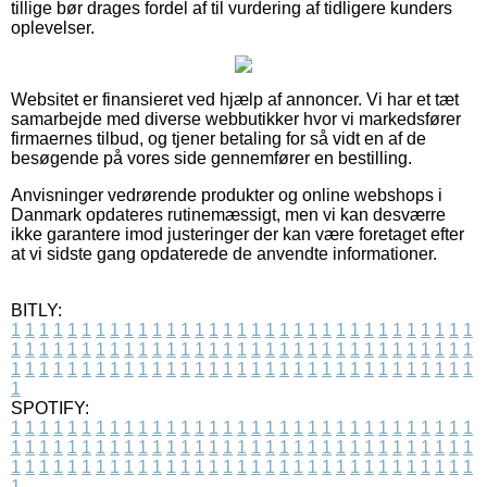
tillige bør drages fordel af til vurdering af tidligere kunders
oplevelser.
Websitet er finansieret ved hjælp af annoncer. Vi har et tæt
samarbejde med diverse webbutikker hvor vi markedsfører
firmaernes tilbud, og tjener betaling for så vidt en af de
besøgende på vores side gennemfører en bestilling.
Anvisninger vedrørende produkter og online webshops i
Danmark opdateres rutinemæssigt, men vi kan desværre
ikke garantere imod justeringer der kan være foretaget efter
at vi sidste gang opdaterede de anvendte informationer.
BITLY:
1
1
1
1
1
1
1
1
1
1
1
1
1
1
1
1
1
1
1
1
1
1
1
1
1
1
1
1
1
1
1
1
1
1
1
1
1
1
1
1
1
1
1
1
1
1
1
1
1
1
1
1
1
1
1
1
1
1
1
1
1
1
1
1
1
1
1
1
1
1
1
1
1
1
1
1
1
1
1
1
1
1
1
1
1
1
1
1
1
1
1
1
1
1
1
1
1
1
1
1
SPOTIFY:
1
1
1
1
1
1
1
1
1
1
1
1
1
1
1
1
1
1
1
1
1
1
1
1
1
1
1
1
1
1
1
1
1
1
1
1
1
1
1
1
1
1
1
1
1
1
1
1
1
1
1
1
1
1
1
1
1
1
1
1
1
1
1
1
1
1
1
1
1
1
1
1
1
1
1
1
1
1
1
1
1
1
1
1
1
1
1
1
1
1
1
1
1
1
1
1
1
1
1
1