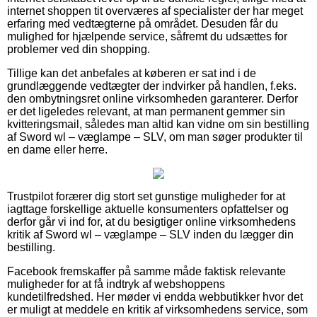
internet shoppen tit overværes af specialister der har meget
erfaring med vedtægterne på området. Desuden får du
mulighed for hjælpende service, såfremt du udsættes for
problemer ved din shopping.
Tillige kan det anbefales at køberen er sat ind i de
grundlæggende vedtægter der indvirker på handlen, f.eks.
den ombytningsret online virksomheden garanterer. Derfor
er det ligeledes relevant, at man permanent gemmer sin
kvitteringsmail, således man altid kan vidne om sin bestilling
af Sword wl – væglampe – SLV, om man søger produkter til
en dame eller herre.
Trustpilot forærer dig stort set gunstige muligheder for at
iagttage forskellige aktuelle konsumenters opfattelser og
derfor går vi ind for, at du besigtiger online virksomhedens
kritik af Sword wl – væglampe – SLV inden du lægger din
bestilling.
Facebook fremskaffer på samme måde faktisk relevante
muligheder for at få indtryk af webshoppens
kundetilfredshed. Her møder vi endda webbutikker hvor det
er muligt at meddele en kritik af virksomhedens service, som