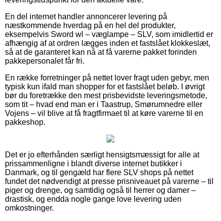
En del internet handler annoncerer levering på
næstkommende hverdag på en hel del produkter,
eksempelvis Sword wl – væglampe – SLV, som imidlertid er
afhængig af at ordren lægges inden et fastslået klokkeslæt,
så at de garanteret kan nå at få varerne pakket forinden
pakkepersonalet får fri.
En række forretninger på nettet lover fragt uden gebyr, men
typisk kun ifald man shopper for et fastslået beløb. I øvrigt
bør du foretrække den mest prisbevidste leveringsmetode,
som tit – hvad end man er i Taastrup, Smørumnedre eller
Vojens – vil blive at få fragtfirmaet til at køre varerne til en
pakkeshop.
Det er jo efterhånden særligt hensigtsmæssigt for alle at
prissammenligne i blandt diverse internet butikker i
Danmark, og til gengæld har flere SLV shops på nettet
fundet det nødvendigt at presse prisniveauet på varerne – til
piger og drenge, og samtidig også til herrer og damer –
drastisk, og endda nogle gange love levering uden
omkostninger.