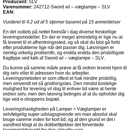
Producent:
SLV
Varenummer:
242712-Sword wl – væglampe – SLV
EAN:
Vurderet til
4.2
ud af 5 stjerner baseret på
15
anmeldelser
En del outlets på nettet foreslår i dag diverse forskellige
leveringsmodeller. En der er meget almindelig er lige nu at
få leveret til et afhentningssted, og så skal du blot gå forbi
efter produkterne lige når det passer dig. Løsningen er
nemlig virkelig problemfri, og endda endda den prisbilligste
fragttype ved køb af Sword wl – væglampe – SLV.
Du kunne på samme måde prøve at få ordren leveret hjem til
dig selv eller til adressen hvor du arbejder.
Leveringsmetoden er som oftest et hak mindre prisbillig,
men omvendt ret så gnidningsløs. Den mindst kostelige
mulighed for levering vil dog til enhver tid være at hente
ordren selv, men den løsning betinges af at du opholder dig
lige ved e-shoppens bopæl.
Leveringshastigheden på Lamper > Væglamper er
selvfølgelig super udslagsgivende om man absolut skal
bruge varerne inden for kort tid, og af den grund er det i
sandhed klogt at du dobbelttjekker det forventede
leveringstidspunkt for den aktuelle vare.