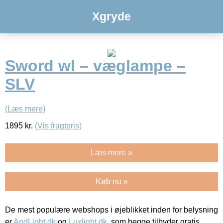
Xgryde
Sword wl – væglampe –
SLV
(Læs mere)
1895
kr.
(Vis fragtpris)
Læs mere »
Køb nu »
De mest populære webshops i øjeblikket inden for belysning
er
AndLight.dk
og
Luxlight.dk
, som begge tilbyder gratis