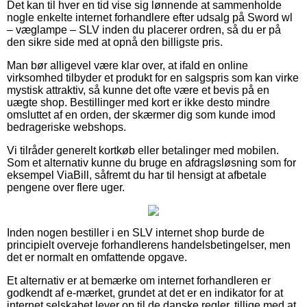
Det kan til hver en tid vise sig lønnende at sammenholde
nogle enkelte internet forhandlere efter udsalg på Sword wl
– væglampe – SLV inden du placerer ordren, så du er på
den sikre side med at opnå den billigste pris.
Man bør alligevel være klar over, at ifald en online
virksomhed tilbyder et produkt for en salgspris som kan virke
mystisk attraktiv, så kunne det ofte være et bevis på en
uægte shop. Bestillinger med kort er ikke desto mindre
omsluttet af en orden, der skærmer dig som kunde imod
bedrageriske webshops.
Vi tilråder generelt kortkøb eller betalinger med mobilen.
Som et alternativ kunne du bruge en afdragsløsning som for
eksempel ViaBill, såfremt du har til hensigt at afbetale
pengene over flere uger.
Inden nogen bestiller i en SLV internet shop burde de
principielt overveje forhandlerens handelsbetingelser, men
det er normalt en omfattende opgave.
Et alternativ er at bemærke om internet forhandleren er
godkendt af e-mærket, grundet at det er en indikator for at
internet selskabet lever op til de danske regler, tillige med at